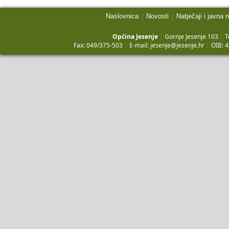
Naslovnica
Novosti
Natječaji i javna 
|
|
Općina Jesenje
|
Gornje Jesenje 103
|
T
Fax: 049/375-503
|
E-mail:
jesenje@jesenje.hr
|
OIB: 