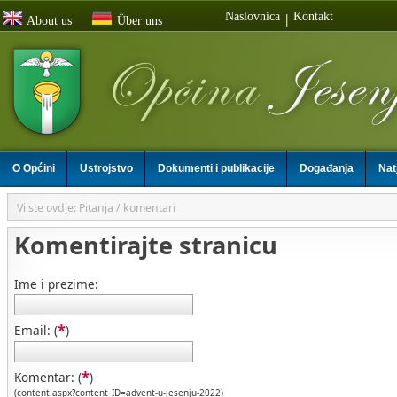
Naslovnica
Kontakt
|
About us
Über uns
O Općini
Ustrojstvo
Dokumenti i publikacije
Događanja
Nat
Vi ste ovdje: Pitanja / komentari
Komentirajte stranicu
Ime i prezime:
*
Email: (
)
*
Komentar: (
)
(content.aspx?content_ID=advent-u-jesenju-2022)