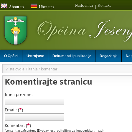
Naslovnica
Kontakt
|
About us
Über uns
O Općini
Ustrojstvo
Dokumenti i publikacije
Događanja
Nat
Vi ste ovdje: Pitanja / komentari
Komentirajte stranicu
Ime i prezime:
*
Email: (
)
*
Komentar: (
)
(content.aspx?content_ID=obavijest-roditeljima-za-logopedsku-trijazu)