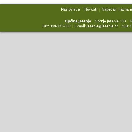
Naslovnica
Novosti
Natječaji i javna 
|
|
Općina Jesenje
|
Gornje Jesenje 103
|
T
Fax: 049/375-503
|
E-mail:
jesenje@jesenje.hr
|
OIB: 