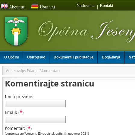
Naslovnica
Kontakt
|
About us
Über uns
O Općini
Ustrojstvo
Dokumenti i publikacije
Događanja
Nat
Vi ste ovdje: Pitanja / komentari
Komentirajte stranicu
Ime i prezime:
*
Email: (
)
*
Komentar: (
)
(content.aspx?content_ID=popis-sklopljenih-ugovora-2021)