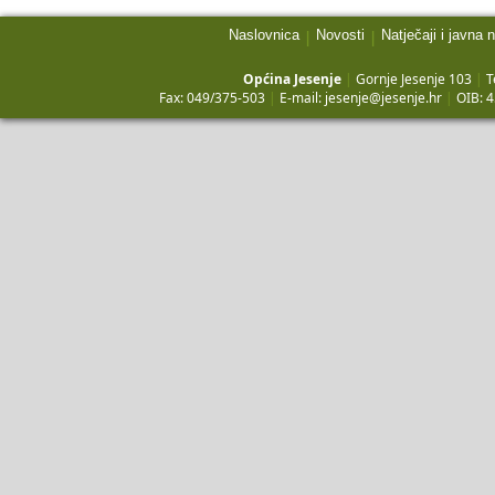
Naslovnica
Novosti
Natječaji i javna 
|
|
Općina Jesenje
|
Gornje Jesenje 103
|
T
Fax: 049/375-503
|
E-mail:
jesenje@jesenje.hr
|
OIB: 