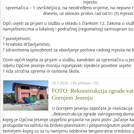
mjesto:
spremačica – 1 izvršitelj/ica, na neodređeno vrijeme, na nepuno r
dnevno, uz obvezni probni rad od tri (3) mjesec
Opći uvjeti za prijam u službu u skladu s člankom 12. Zakona o služ
namještenicima u lokalnoj i područnoj (regionalnoj) samoupravi su:
? punoljetnost,
? hrvatsko državljanstvo,
? zdravstvena sposobnost za obavljanje poslova radnog mjesta na 
Osim općih uvjeta za prijam u službu, kandidati za spremačicu u 
odjelu Općine Jesenje moraju ispunjavati sljedeće posebne uvjete:
? niža stručna sprema ili osnovna škola.
20.7.2026. | Br. prikaza: 128
FOTO: Rekonstrukcija zgrade va
Gornjem Jesenju
U Gornjem Jesenju započela je realizacija
„Rekonstrukcija zgrade vatrogasnog doma
kojeg je Općina Jesenje uspješno prijavila na javni poziv „Jačanje k
protupožarnu zaštitu na brdsko-planinskim i potpomognutim područj
temeljem kojeg su za tu namjenu odobrena bespovratna sredstva u