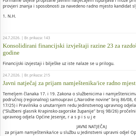
Formalne uvjete propisane Javnim natječajem ispunjava i može pris
provjeri znanja i sposobnosti za navedeno radno mjesto kandidat slj
1. N.H.
24.7.2026. | Br. prikaza: 143
Konsolidirani financijski izvještaji razine 23 za razdo
godine
Financijski izvjestaji i bilješke uz iste nalaze se u prilogu.
24.7.2026. | Br. prikaza: 215
Javni natječaj za prijam namještenika/ice radno mjes
Temeljem članaka 17. i 19. Zakona o službenicima i namještenicima
područnoj (regionalnoj) samoupravi („Narodne novine“ broj 86/08, 6
17/25) i Pravilnika o unutarnjem redu Jedinstvenog upravnog odjel
(“Službeni glasnik Krapinsko-zagorske županije” broj 9B/26) pročeln
upravnog odjela Općine Jesenje, r a s p i s u j e
JAVNI NATJEČAJ
za prijam namještenika/ice u službu u Jedinstveni upravni odjel O