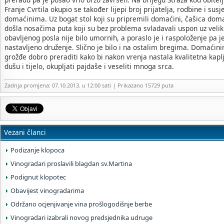
Franje Cvrtila okupio se također lijepi broj prijatelja, rodbine i sus
domaćinima. Uz bogat stol koji su pripremili domaćini, čašica dom
došla nosačima puta koji su bez problema svladavali uspon uz velik
obavljenog posla nije bilo umornih, a poraslo je i raspoloženje pa 
nastavljeno druženje. Slično je bilo i na ostalim bregima. Domaći
grožđe dobro preraditi kako bi nakon vrenja nastala kvalitetna kaplji
dušu i tijelo, okupljati pajdaše i veseliti mnoga srca.
Zadnja promjena: 07.10.2013. u 12:00 sati
| Prikazano 15729 puta
Vezani članci
Podizanje klopoca
Vinogradari proslavili blagdan sv.Martina
Podignut klopotec
Obavijest vinogradarima
Održano ocjenjivanje vina prošlogodišnje berbe
Vinogradari izabrali novog predsjednika udruge