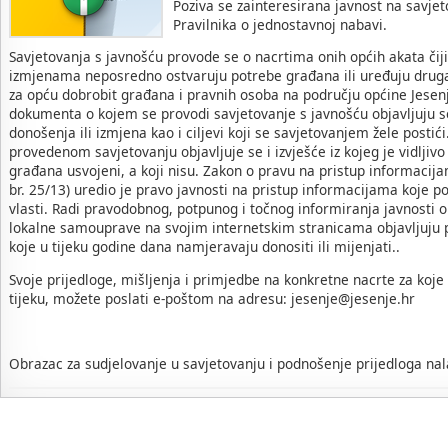
Poziva se zainteresirana javnost na savjet
Pravilnika o jednostavnoj nabavi.
Savjetovanja s javnošću provode se o nacrtima onih općih akata čij
izmjenama neposredno ostvaruju potrebe građana ili uređuju druga
za opću dobrobit građana i pravnih osoba na području općine Jesenj
dokumenta o kojem se provodi savjetovanje s javnošću objavljuju se
donošenja ili izmjena kao i ciljevi koji se savjetovanjem žele posti
provedenom savjetovanju objavljuje se i izvješće iz kojeg je vidljivo 
građana usvojeni, a koji nisu. Zakon o pravu na pristup informacij
br. 25/13) uredio je pravo javnosti na pristup informacijama koje po
vlasti. Radi pravodobnog, potpunog i točnog informiranja javnosti o
lokalne samouprave na svojim internetskim stranicama objavljuju p
koje u tijeku godine dana namjeravaju donositi ili mijenjati..
Svoje prijedloge, mišljenja i primjedbe na konkretne nacrte za koje
tijeku, možete poslati e-poštom na adresu: jesenje@jesenje.hr
Obrazac za sudjelovanje u savjetovanju i podnošenje prijedloga nal