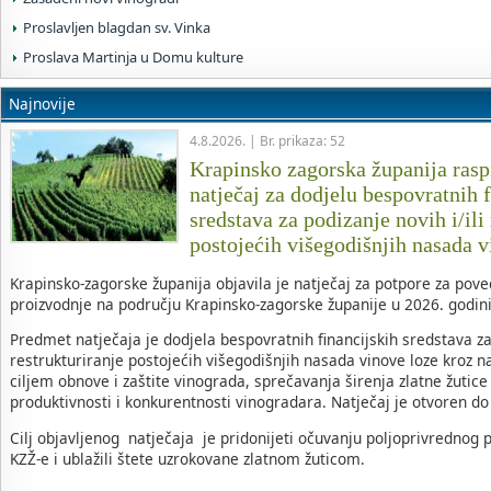
Proslavljen blagdan sv. Vinka
Proslava Martinja u Domu kulture
Najnovije
4.8.2026. | Br. prikaza: 52
Krapinsko zagorska županija raspi
natječaj za dodjelu bespovratnih 
sredstava za podizanje novih i/ili
postojećih višegodišnjih nasada 
Krapinsko-zagorske županija objavila je natječaj za potpore za pov
proizvodnje na području Krapinsko-zagorske županije u 2026. godini
Predmet natječaja je dodjela bespovratnih financijskih sredstava za 
restrukturiranje postojećih višegodišnjih nasada vinove loze kroz n
ciljem obnove i zaštite vinograda, sprečavanja širenja zlatne žutic
produktivnosti i konkurentnosti vinogradara. Natječaj je otvoren do
Cilj objavljenog natječaja je pridonijeti očuvanju poljoprivrednog 
KZŽ-e i ublažili štete uzrokovane zlatnom žuticom.