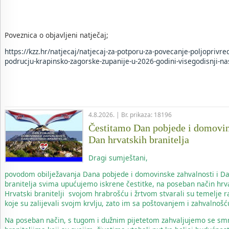
Poveznica o objavljeni natječaj;
https://kzz.hr/natjecaj/natjecaj-za-potporu-za-povecanje-poljoprivre
podrucju-krapinsko-zagorske-zupanije-u-2026-godini-visegodisnji-na
4.8.2026. | Br. prikaza: 18196
Čestitamo Dan pobjede i domovin
Dan hrvatskih branitelja
Dragi sumještani,
povodom obilježavanja Dana pobjede i domovinske zahvalnosti i Da
branitelja svima upućujemo iskrene čestitke, na poseban način hrv
Hrvatski branitelji svojom hrabrošću i žrtvom stvarali su temelje 
koje su zalijevali svojm krvlju, zato im sa poštovanjem i zahvalnoš
Na poseban način, s tugom i dužnim pijetetom zahvaljujemo se sm