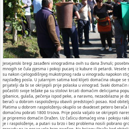
Jesejanski bregi zasađeni vinogradima ovih su dana živnuli; posebn
mnogih se čula pjesma i pokoji pucanj iz kubure ili petardi. Vesele se
su nakon cjelogodišnjeg mukotrpnog rada u vinogradu napokon stigl
najslađeg posla. U jutarnjim satima kod klijeti domaćina okupe se s
prijatelji da bi se okrijepili prije polaska u vinograd. Svaki domaćin
počastiti svoje težake pa su stolovi krcati domaćim delicijama popu
gibanice, gulaša, pečenja ispod peke, a naravno, nezaobilazna je do
berači u dobrom raspoloženju obavili predstojeći posao. Kod obitelj
Platima u dobrom raspoloženju okupilo se dvadeset petero berača k
domaćinu pobrati 1800 trsova. Prije posla valjalo se okrijepiti na
je pripremio domaćin Dražen. Uz čašicu domaćeg vina i pokoju rakij
je i raspoloženje, a putari su brzo i bez problema nosili pobrano gr
preradu pa je posao vrlo brzo završen. Na brijegu Straža kod obitel