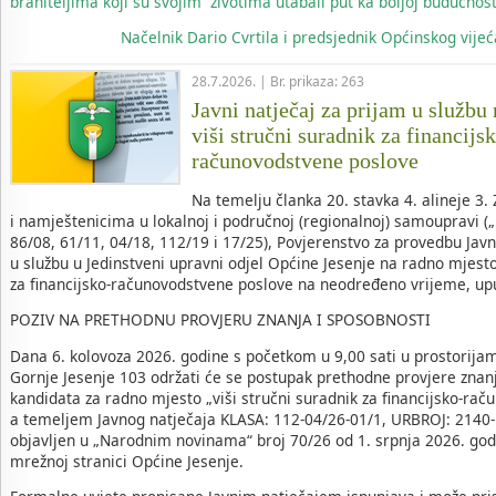
braniteljima koji su svojim životima utabali put ka boljoj budućnost
Načelnik
Dario Cvrtila i predsjednik Općinskog vij
28.7.2026. | Br. prikaza: 263
Javni natječaj za prijam u službu
viši stručni suradnik za financijs
računovodstvene poslove
Na temelju članka 20. stavka 4. alineje 3
i namještenicima u lokalnoj i područnoj (regionalnoj) samoupravi (
86/08, 61/11, 04/18, 112/19 i 17/25), Povjerenstvo za provedbu Jav
u službu u Jedinstveni upravni odjel Općine Jesenje na radno mjesto
za financijsko-računovodstvene poslove na neodređeno vrijeme, up
POZIV NA PRETHODNU PROVJERU ZNANJA I SPOSOBNOSTI
Dana 6. kolovoza 2026. godine s početkom u 9,00 sati u prostorija
Gornje Jesenje 103 održati će se postupak prethodne provjere znan
kandidata za radno mjesto „viši stručni suradnik za financijsko-rač
a temeljem Javnog natječaja KLASA: 112-04/26-01/1, URBROJ: 2140-1
objavljen u „Narodnim novinama“ broj 70/26 od 1. srpnja 2026. godi
mrežnoj stranici Općine Jesenje.