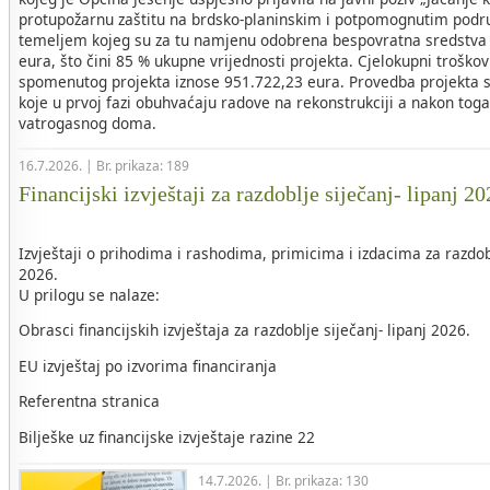
protupožarnu zaštitu na brdsko-planinskim i potpomognutim područ
temeljem kojeg su za tu namjenu odobrena bespovratna sredstva 
eura, što čini 85 % ukupne vrijednosti projekta. Cjelokupni troškovi
spomenutog projekta iznose 951.722,23 eura. Provedba projekta s
koje u prvoj fazi obuhvaćaju radove na rekonstrukciji a nakon tog
vatrogasnog doma.
16.7.2026. | Br. prikaza: 189
Financijski izvještaji za razdoblje siječanj- lipanj 2
Izvještaji o prihodima i rashodima, primicima i izdacima za razdob
2026.
U prilogu se nalaze:
Obrasci financijskih izvještaja za razdoblje siječanj- lipanj 2026.
EU izvještaj po izvorima financiranja
Referentna stranica
Bilješke uz financijske izvještaje razine 22
14.7.2026. | Br. prikaza: 130