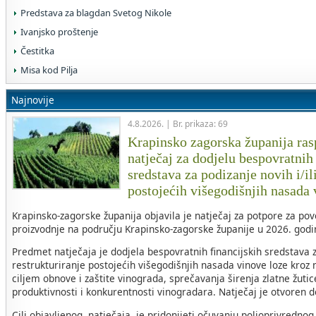
Predstava za blagdan Svetog Nikole
Ivanjsko proštenje
Čestitka
Misa kod Pilja
Najnovije
4.8.2026. | Br. prikaza: 69
Krapinsko zagorska županija rasp
natječaj za dodjelu bespovratnih
sredstava za podizanje novih i/il
postojećih višegodišnjih nasada
Krapinsko-zagorske županija objavila je natječaj za potpore za po
proizvodnje na području Krapinsko-zagorske županije u 2026. godin
Predmet natječaja je dodjela bespovratnih financijskih sredstava za
restrukturiranje postojećih višegodišnjih nasada vinove loze kroz 
ciljem obnove i zaštite vinograda, sprečavanja širenja zlatne žuti
produktivnosti i konkurentnosti vinogradara. Natječaj je otvoren 
Cilj objavljenog natječaja je pridonijeti očuvanju poljoprivrednog