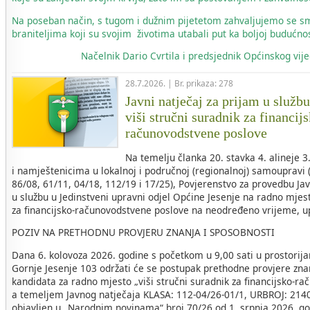
Na poseban način, s tugom i dužnim pijetetom zahvaljujemo se s
braniteljima koji su svojim životima utabali put ka boljoj budućnos
Načelnik
Dario Cvrtila i predsjednik Općinskog vi
28.7.2026. | Br. prikaza: 278
Javni natječaj za prijam u služb
viši stručni suradnik za financij
računovodstvene poslove
Na temelju članka 20. stavka 4. alineje 
i namještenicima u lokalnoj i područnoj (regionalnoj) samoupravi 
86/08, 61/11, 04/18, 112/19 i 17/25), Povjerenstvo za provedbu Ja
u službu u Jedinstveni upravni odjel Općine Jesenje na radno mjest
za financijsko-računovodstvene poslove na neodređeno vrijeme, u
POZIV NA PRETHODNU PROVJERU ZNANJA I SPOSOBNOSTI
Dana 6. kolovoza 2026. godine s početkom u 9,00 sati u prostorij
Gornje Jesenje 103 održati će se postupak prethodne provjere zna
kandidata za radno mjesto „viši stručni suradnik za financijsko-r
a temeljem Javnog natječaja KLASA: 112-04/26-01/1, URBROJ: 2140-
objavljen u „Narodnim novinama“ broj 70/26 od 1. srpnja 2026. go