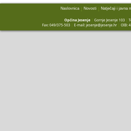
Naslovnica
Novosti
Natječaji i javna 
|
|
Općina Jesenje
|
Gornje Jesenje 103
|
T
Fax: 049/375-503
|
E-mail:
jesenje@jesenje.hr
|
OIB: 