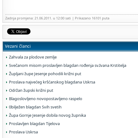
Zadnja promjena: 21.06.2011. u 12:00 sati
| Prikazano 16101 puta
Vezani članci
Zahvala za plodove zemlje
Svečanom misom proslavljen blagdan rođenja sv.Ivana Krstitelja
Župljani župe Jesenje pohodili križni put
Proslava najvećeg kršćanskog blagdana Uskrsa
Održan župski križni put
Blagoslovljeno novopostavljeno raspelo
0bilježen blagdan Svih svetih
Župa Gornje Jesenje dobila novog župnika
Proslavljen blagdan Tijelova
Proslava Uskrsa