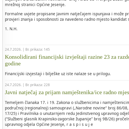
mrežnoj stranici Općine Jesenje.
Formalne uvjete propisane Javnim natječajem ispunjava i može pri
provjeri znanja i sposobnosti za navedeno radno mjesto kandidat sl
1. N.H.
24.7.2026. | Br. prikaza: 145
Konsolidirani financijski izvještaji razine 23 za razd
godine
Financijski izvjestaji i bilješke uz iste nalaze se u prilogu.
24.7.2026. | Br. prikaza: 228
Javni natječaj za prijam namještenika/ice radno mje
Temeljem članaka 17. i 19. Zakona o službenicima i namještenicim
područnoj (regionalnoj) samoupravi („Narodne novine“ broj 86/08, 
17/25) i Pravilnika o unutarnjem redu Jedinstvenog upravnog odje
(“Službeni glasnik Krapinsko-zagorske županije” broj 9B/26) pročel
upravnog odjela Općine Jesenje, r a s p i s u j e