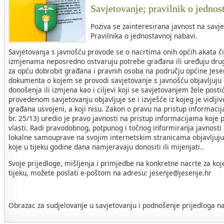
Savjetovanje; pravilnik o jednos
Poziva se zainteresirana javnost na savje
Pravilnika o jednostavnoj nabavi.
Savjetovanja s javnošću provode se o nacrtima onih općih akata č
izmjenama neposredno ostvaruju potrebe građana ili uređuju drug
za opću dobrobit građana i pravnih osoba na području općine Jese
dokumenta o kojem se provodi savjetovanje s javnošću objavljuju s
donošenja ili izmjena kao i ciljevi koji se savjetovanjem žele post
provedenom savjetovanju objavljuje se i izvješće iz kojeg je vidljivo
građana usvojeni, a koji nisu. Zakon o pravu na pristup informac
br. 25/13) uredio je pravo javnosti na pristup informacijama koje p
vlasti. Radi pravodobnog, potpunog i točnog informiranja javnosti
lokalne samouprave na svojim internetskim stranicama objavljuju 
koje u tijeku godine dana namjeravaju donositi ili mijenjati..
Svoje prijedloge, mišljenja i primjedbe na konkretne nacrte za koj
tijeku, možete poslati e-poštom na adresu: jesenje@jesenje.hr
Obrazac za sudjelovanje u savjetovanju i podnošenje prijedloga na