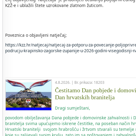
KZŽ-e i ublažili štete uzrokovane zlatnom žuticom.
Poveznica o objavljeni natječaj;
https://kzz.hr/natjecaj/natjecaj-za-potporu-za-povecanje-poljopriv
podrucju-krapinsko-zagorske-zupanije-u-2026-godini-visegodisnji-n
4.8.2026. | Br. prikaza: 18203
Čestitamo Dan pobjede i domovi
Dan hrvatskih branitelja
Dragi sumještani,
povodom obilježavanja Dana pobjede i domovinske zahvalnosti i 
branitelja svima upućujemo iskrene čestitke, na poseban način hr
Hrvatski branitelji svojom hrabrošću i žrtvom stvarali su temelje
koje su zalijevali svojm krvlju, zato im sa poštovanjem i zahvaln