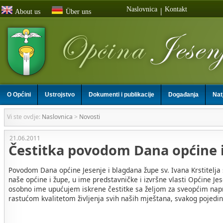
Naslovnica
Kontakt
|
About us
Über uns
O Općini
Ustrojstvo
Dokumenti i publikacije
Događanja
Nat
Vi ste ovdje:
Naslovnica
>
Novosti
21.06.2011
Čestitka povodom Dana općine 
Povodom Dana općine Jesenje i blagdana župe sv. Ivana Krstitelj
naše općine i župe, u ime predstavničke i izvršne vlasti Općine Jes
osobno ime upućujem iskrene čestitke sa željom za sveopćim nap
rastućom kvalitetom življenja svih naših mještana, svakog pojedin