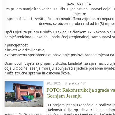
JAVNI NATJEČAJ
za prijam namještenika/ice u službu u Jedinstveni upravni odjel 
mjesto:
spremačica – 1 izvršitelj/ica, na neodređeno vrijeme, na nepuno
dnevno, uz obvezni probni rad od tri (3) mjes
Opći uvjeti za prijam u službu u skladu s člankom 12. Zakona o sl
namještenicima u lokalnoj i područnoj (regionalnoj) samoupravi s
? punoljetnost,
? hrvatsko državljanstvo,
? zdravstvena sposobnost za obavljanje poslova radnog mjesta na
Osim općih uvjeta za prijam u službu, kandidati za spremačicu 
odjelu Općine Jesenje moraju ispunjavati sljedeće posebne uvjete
? niža stručna sprema ili osnovna škola.
20.7.2026. | Br. prikaza: 134
FOTO: Rekonstrukcija zgrade v
Gornjem Jesenju
U Gornjem Jesenju započela je realizacij
„Rekonstrukcija zgrade vatrogasnog dom
kojeg je Općina Jesenje uspješno prijavila na javni poziv „Jačanje 