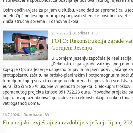
? zdravstvena sposobnost za obavljanje poslova radnog mjesta na 
Osim općih uvjeta za prijam u službu, kandidati za spremačicu u 
odjelu Općine Jesenje moraju ispunjavati sljedeće posebne uvjete:
? niža stručna sprema ili osnovna škola.
20.7.2026. | Br. prikaza: 133
FOTO: Rekonstrukcija zgrade va
Gornjem Jesenju
U Gornjem Jesenju započela je realizacija
„Rekonstrukcija zgrade vatrogasnog doma
kojeg je Općina Jesenje uspješno prijavila na javni poziv „Jačanje k
protupožarnu zaštitu na brdsko-planinskim i potpomognutim područj
temeljem kojeg su za tu namjenu odobrena bespovratna sredstva u
eura, što čini 85 % ukupne vrijednosti projekta. Cjelokupni troškovi 
spomenutog projekta iznose 951.722,23 eura. Provedba projekta sad
koje u prvoj fazi obuhvaćaju radove na rekonstrukciji a nakon toga 
vatrogasnog doma.
16.7.2026. | Br. prikaza: 189
Financijski izvještaji za razdoblje siječanj- lipanj 20