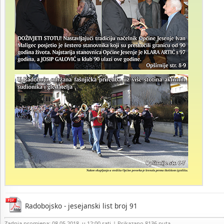
Radobojsko - jesejanski list broj 91
Zadnja promjena: 08.05.2018. u 12:00 sati
| Prikazano 8136 puta