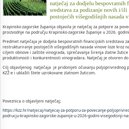
natječaj za dodjelu bespovratnih 
sredstava za podizanje novih i/ili
postojećih višegodišnjih nasada 
Krapinsko-zagorske županija objavila je natječaj za potpore za pov
proizvodnje na području Krapinsko-zagorske županije u 2026. godini
Predmet natječaja je dodjela bespovratnih financijskih sredstava za 
restrukturiranje postojećih višegodišnjih nasada vinove loze kroz n
ciljem obnove i zaštite vinograda, sprečavanja širenja zlatne žutic
produktivnosti i konkurentnosti vinogradara. Natječaj je otvoren do
Cilj objavljenog natječaja je pridonijeti očuvanju poljoprivrednog 
KZŽ-e i ublažili štete uzrokovane zlatnom žuticom.
Poveznica o objavljeni natječaj;
https://kzz.hr/natjecaj/natjecaj-za-potporu-za-povecanje-poljoprivre
podrucju-krapinsko-zagorske-zupanije-u-2026-godini-visegodisnji-na