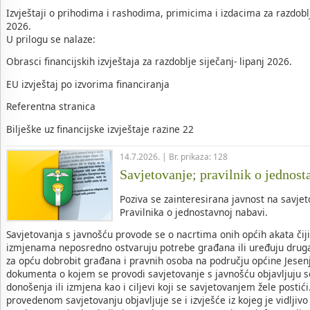
Izvještaji o prihodima i rashodima, primicima i izdacima za razdobl
2026.
U prilogu se nalaze:
Obrasci financijskih izvještaja za razdoblje siječanj- lipanj 2026.
EU izvještaj po izvorima financiranja
Referentna stranica
Bilješke uz financijske izvještaje razine 22
14.7.2026. | Br. prikaza: 128
Savjetovanje; pravilnik o jednost
Poziva se zainteresirana javnost na savjet
Pravilnika o jednostavnoj nabavi.
Savjetovanja s javnošću provode se o nacrtima onih općih akata čij
izmjenama neposredno ostvaruju potrebe građana ili uređuju druga
za opću dobrobit građana i pravnih osoba na području općine Jesenj
dokumenta o kojem se provodi savjetovanje s javnošću objavljuju se
donošenja ili izmjena kao i ciljevi koji se savjetovanjem žele posti
provedenom savjetovanju objavljuje se i izvješće iz kojeg je vidljivo 