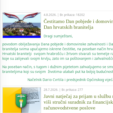
4.8.2026. | Br. prikaza: 18202
Čestitamo Dan pobjede i domovin
Dan hrvatskih branitelja
Dragi sumještani,
povodom obilježavanja Dana pobjede i domovinske zahvalnosti i Da
branitelja svima upućujemo iskrene čestitke, na poseban način hrv
Hrvatski branitelji svojom hrabrošću i žrtvom stvarali su temelje 
koje su zalijevali svojm krvlju, zato im sa poštovanjem i zahvalnoš
Na poseban način, s tugom i dužnim pijetetom zahvaljujemo se sm
braniteljima koji su svojim životima utabali put ka boljoj budućnost
Načelnik
Dario Cvrtila i predsjednik Općinskog vij
28.7.2026. | Br. prikaza: 277
Javni natječaj za prijam u službu
viši stručni suradnik za financijs
računovodstvene poslove