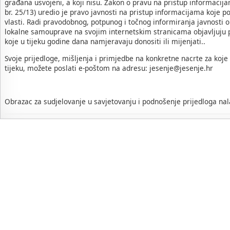
građana usvojeni, a koji nisu. Zakon o pravu na pristup informacij
br. 25/13) uredio je pravo javnosti na pristup informacijama koje po
vlasti. Radi pravodobnog, potpunog i točnog informiranja javnosti o
lokalne samouprave na svojim internetskim stranicama objavljuju p
koje u tijeku godine dana namjeravaju donositi ili mijenjati..
Svoje prijedloge, mišljenja i primjedbe na konkretne nacrte za koje
tijeku, možete poslati e-poštom na adresu: jesenje@jesenje.hr
Obrazac za sudjelovanje u savjetovanju i podnošenje prijedloga nal