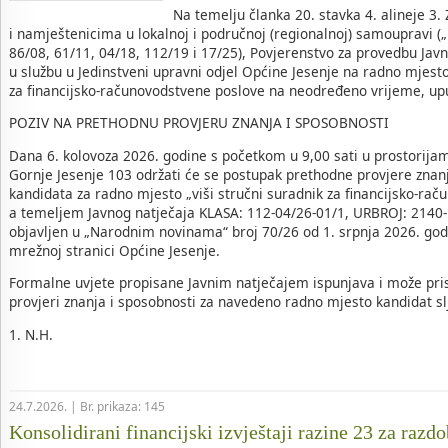
Na temelju članka 20. stavka 4. alineje 3
i namještenicima u lokalnoj i područnoj (regionalnoj) samoupravi (
86/08, 61/11, 04/18, 112/19 i 17/25), Povjerenstvo za provedbu Jav
u službu u Jedinstveni upravni odjel Općine Jesenje na radno mjesto
za financijsko-računovodstvene poslove na neodređeno vrijeme, up
POZIV NA PRETHODNU PROVJERU ZNANJA I SPOSOBNOSTI
Dana 6. kolovoza 2026. godine s početkom u 9,00 sati u prostorija
Gornje Jesenje 103 održati će se postupak prethodne provjere znan
kandidata za radno mjesto „viši stručni suradnik za financijsko-rač
a temeljem Javnog natječaja KLASA: 112-04/26-01/1, URBROJ: 2140-1
objavljen u „Narodnim novinama“ broj 70/26 od 1. srpnja 2026. godi
mrežnoj stranici Općine Jesenje.
Formalne uvjete propisane Javnim natječajem ispunjava i može pris
provjeri znanja i sposobnosti za navedeno radno mjesto kandidat slj
1. N.H.
24.7.2026. | Br. prikaza: 145
Konsolidirani financijski izvještaji razine 23 za razdo