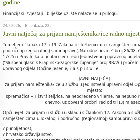
godine
Financijski izvjestaji i bilješke uz iste nalaze se u prilogu.
24.7.2026. | Br. prikaza: 225
Javni natječaj za prijam namještenika/ice radno mjes
Temeljem članaka 17. i 19. Zakona o službenicima i namještenicima
područnoj (regionalnoj) samoupravi („Narodne novine“ broj 86/08, 6
17/25) i Pravilnika o unutarnjem redu Jedinstvenog upravnog odjel
(“Službeni glasnik Krapinsko-zagorske županije” broj 9B/26) pročeln
upravnog odjela Općine Jesenje, r a s p i s u j e
JAVNI NATJEČAJ
za prijam namještenika/ice u službu u Jedinstveni upravni odjel O
mjesto:
spremačica – 1 izvršitelj/ica, na neodređeno vrijeme, na nepuno r
dnevno, uz obvezni probni rad od tri (3) mjesec
Opći uvjeti za prijam u službu u skladu s člankom 12. Zakona o služ
namještenicima u lokalnoj i područnoj (regionalnoj) samoupravi su:
? punoljetnost,
? hrvatsko državljanstvo,