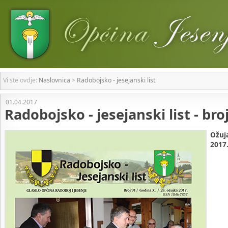
Vi ste ovdje:
Naslovnica
>
Radobojsko - jesejanski list
01.04.2017
Radobojsko - jesejanski list - bro
Ožuj
2017