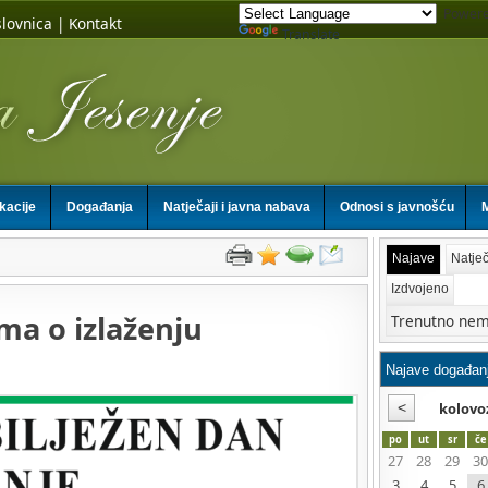
Powere
lovnica
|
Kontakt
Translate
ikacije
Događanja
Natječaji i javna nabava
Odnosi s javnošću
M
Najave
Natječ
Izdvojeno
ma o izlaženju
Trenutno nem
kolovo
po
ut
sr
če
27
28
29
30
3
4
5
6