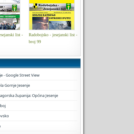
sejanski list -
Radobojsko - jesejanski list -
broj 99
je - Google Street View
a Gornje Jesenje
zagorska županija: Općina Jesenje
boj
ovsko
a