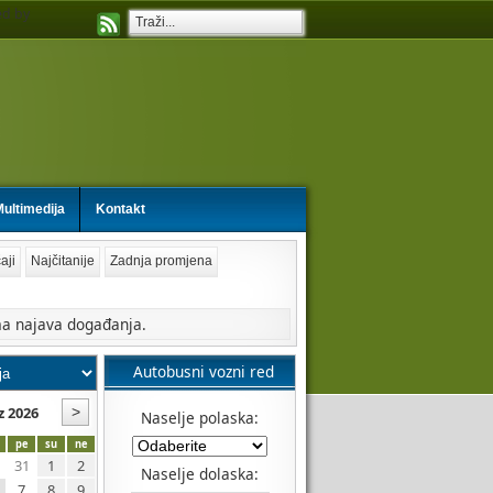
d by
ultimedija
Kontakt
aji
Najčitanije
Zadnja promjena
a najava događanja.
Autobusni vozni red
z 2026
Naselje polaska:
pe
su
ne
31
1
2
Naselje dolaska:
7
8
9