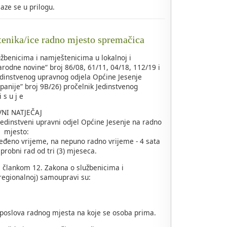
alaze se u prilogu.
tenika/ice radno mjesto spremačica
žbenicima i namještenicima u lokalnoj i
rodne novine“ broj 86/08, 61/11, 04/18, 112/19 i
edinstvenog upravnog odjela Općine Jesenje
panije” broj 9B/26) pročelnik Jedinstvenog
 s u j e
VNI NATJEČAJ
Jedinstveni upravni odjel Općine Jesenje na radno
mjesto:
ređeno vrijeme, na nepuno radno vrijeme - 4 sata
probni rad od tri (3) mjeseca.
 s člankom 12. Zakona o službenicima i
regionalnoj) samoupravi su:
 poslova radnog mjesta na koje se osoba prima.