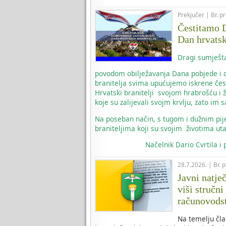
Prekjučer | Br. p
Čestitamo D
Dan hrvatsk
Dragi sumješta
povodom obilježavanja Dana pobjede i d
branitelja svima upućujemo iskrene čes
Hrvatski branitelji svojom hrabrošću i 
koje su zalijevali svojm krvlju, zato i
Na poseban način, s tugom i dužnim pi
braniteljima koji su svojim životima uta
Načelnik
Dario Cvrtila i
28.7.2026. | Br. 
Javni natje
viši stručni
računovods
Na temelju čla