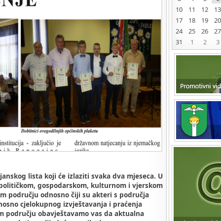
10
11
12
13
17
18
19
20
24
25
26
27
31
1
2
3
anskog lista koji će izlaziti svaka dva mjeseca. U
 u političkom, gospodarskom, kulturnom i vjerskom
m području odnosno čiji su akteri s područja
osno cjelokupnog izvještavanja i praćenja
em području obavještavamo vas da aktualna