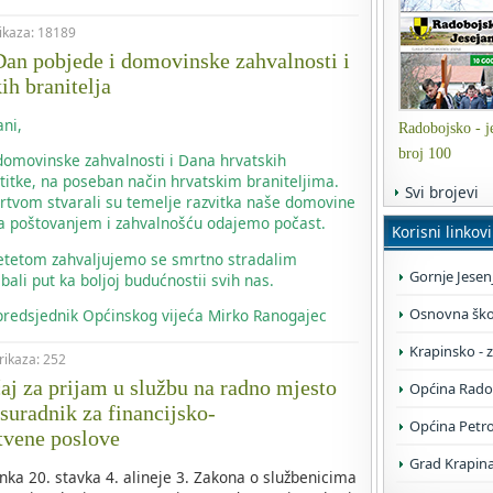
rikaza: 18189
an pobjede i domovinske zahvalnosti i
ih branitelja
ni,
Radobojsko - je
broj 100
omovinske zahvalnosti i Dana hrvatskih
titke, na poseban način hrvatskim braniteljima.
Svi brojevi
žrtvom stvarali su temelje razvitka naše domovine
m sa poštovanjem i zahvalnošću odajemo počast.
Korisni linkovi
jetetom zahvaljujemo se smrtno stradalim
Gornje Jesen
bali put ka boljoj budućnostii svih nas.
Osnovna škol
 predsjednik Općinskog vijeća Mirko Ranogajec
Krapinsko - 
prikaza: 252
čaj za prijam u službu na radno mjesto
Općina Rado
 suradnik za financijsko-
Općina Petr
tvene poslove
Grad Krapin
nka 20. stavka 4. alineje 3. Zakona o službenicima