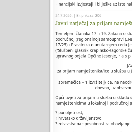
Financijski izvjestaji i bilješke uz iste n
24.7.2026. | Br. prikaza: 206
Javni natječaj za prijam namješ
Temeljem članaka 17. i 19. Zakona o slu
područnoj (regionalnoj) samoupravi („Na
17/25) i Pravilnika o unutarnjem redu J
(“Službeni glasnik Krapinsko-zagorske žu
upravnog odjela Općine Jesenje, r a s p i
JA
za prijam namještenika/ice u službu u 
spremačica – 1 izvršitelj/ica, na neod
dnevno, uz obvezni 
Opći uvjeti za prijam u službu u skladu
namještenicima u lokalnoj i područnoj (
? punoljetnost,
? hrvatsko državljanstvo,
? zdravstvena sposobnost za obavljanje