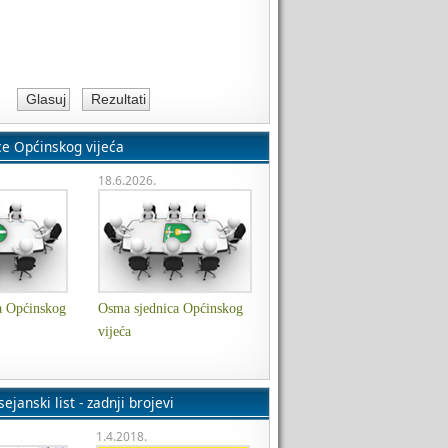
ce Općinskog vijeća
18.6.2026.
a Općinskog
Osma sjednica Općinskog
vijeća
ejanski list - zadnji brojevi
1.4.2018.