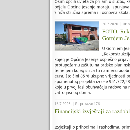
Osim općih uvjeta za prijam u službu, 
odjelu Općine Jesenje moraju ispunjavat
? niža stručna sprema ili osnovna škola.
20.7.2026. | Br. 
FOTO: Reko
Gornjem Je
U Gornjem Jese
„Rekonstrukci
kojeg je Općina Jesenje uspješno prijavi
protupožarnu zaštitu na brdsko-planins
temeljem kojeg su za tu namjenu odobr
eura, što čini 85 % ukupne vrijednosti pr
spomenutog projekta iznose 951.722,23 
koje u prvoj fazi obuhvaćaju radove na 
vatrogasnog doma.
16.7.2026. | Br. prikaza: 176
Financijski izvještaji za razdobl
Izvještaji o prihodima i rashodima, prim