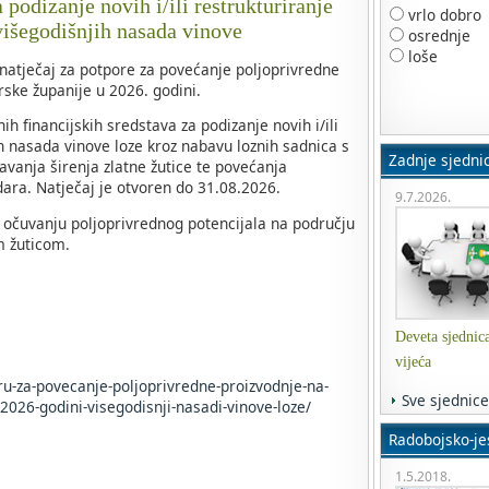
 podizanje novih i/ili restrukturiranje
vrlo dobro
višegodišnjih nasada vinove
osrednje
loše
 natječaj za potpore za povećanje poljoprivredne
ske županije u 2026. godini.
h financijskih sredstava za podizanje novih i/ili
ih nasada vinove loze kroz nabavu loznih sadnica s
Zadnje sjedni
avanja širenja zlatne žutice te povećanja
dara. Natječaj je otvoren do 31.08.2026.
9.7.2026.
i očuvanju poljoprivrednog potencijala na području
m žuticom.
Deveta sjednic
vijeća
oru-za-povecanje-poljoprivredne-proizvodnje-na-
Sve sjednice
2026-godini-visegodisnji-nasadi-vinove-loze/
Radobojsko-jes
1.5.2018.