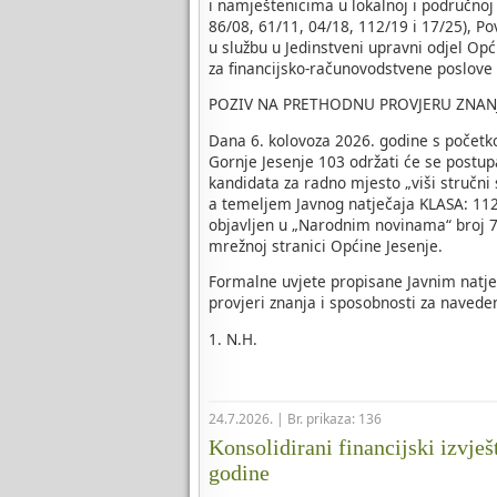
i namještenicima u lokalnoj i područnoj
86/08, 61/11, 04/18, 112/19 i 17/25), P
u službu u Jedinstveni upravni odjel Opć
za financijsko-računovodstvene poslove
POZIV NA PRETHODNU PROVJERU ZNAN
Dana 6. kolovoza 2026. godine s početk
Gornje Jesenje 103 održati će se postup
kandidata za radno mjesto „viši stručni
a temeljem Javnog natječaja KLASA: 112-
objavljen u „Narodnim novinama“ broj 70
mrežnoj stranici Općine Jesenje.
Formalne uvjete propisane Javnim natje
provjeri znanja i sposobnosti za naveden
1. N.H.
24.7.2026. | Br. prikaza: 136
Konsolidirani financijski izvješ
godine