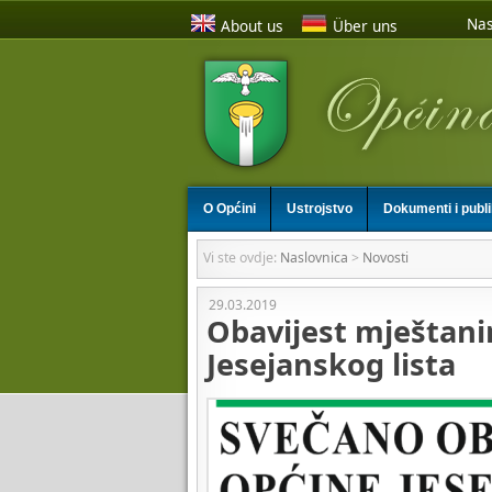
Nas
About us
Über uns
O Općini
Ustrojstvo
Dokumenti i publ
Vi ste ovdje:
Naslovnica
>
Novosti
29.03.2019
Obavijest mještani
Jesejanskog lista