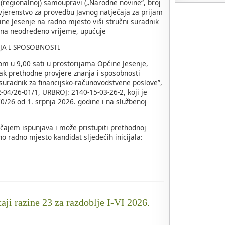
 (regionalnoj) samoupravi („Narodne novine“, broj
ovjerenstvo za provedbu Javnog natječaja za prijam
ine Jesenje na radno mjesto viši stručni suradnik
 na neodređeno vrijeme, upućuje
JA I SPOSOBNOSTI
om u 9,00 sati u prostorijama Općine Jesenje,
ak prethodne provjere znanja i sposobnosti
 suradnik za financijsko-računovodstvene poslove”,
04/26-01/1, URBROJ: 2140-15-03-26-2, koji je
/26 od 1. srpnja 2026. godine i na službenoj
čajem ispunjava i može pristupiti prethodnoj
o radno mjesto kandidat sljedećih inicijala:
taji razine 23 za razdoblje I-VI 2026.