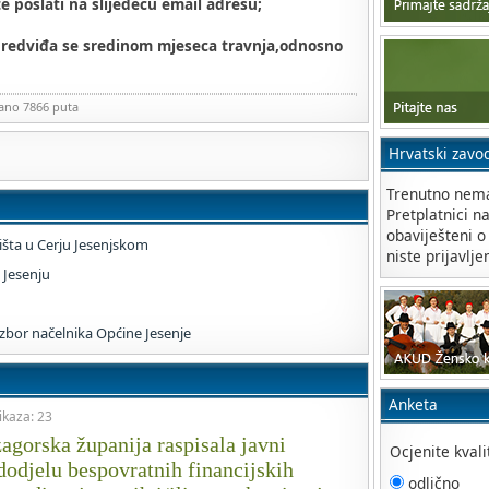
 poslati na slijedeću email adresu;
 predviđa se sredinom mjeseca travnja,odnosno
zano 7866 puta
Hrvatski zavo
Trenutno nema
Pretplatnici n
obaviješteni o
šta u Cerju Jesenjskom
niste prijavlje
 Jesenju
izbor načelnika Općine Jesenje
Anketa
ikaza: 23
agorska županija raspisala javni
Ocjenite kval
 dodjelu bespovratnih financijskih
odlično