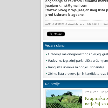
događanja sa tekstom i slikama možete
jesejanski.list@gmail.com
Izlazak prvog broja Jesejanskog lista
pred Uskrsne blagdane.
Zadnja promjena: 29.03.2019. u 11:13 sati
| Prika
Vezani članci
Uređenje malonogometnog i dječjeg igrali
Radovi na izgradnji parkirališta u Gornjem
Rang lista učenika za dodjelu stipendija
Zbirna lista pravovaljanih kandidatura za 
Najnovije
Prekjučer | Br. pr
Krapinsko z
natječaj za