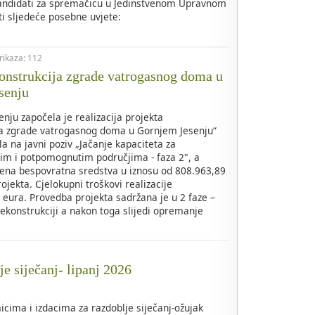
kandidati za spremačicu u Jedinstvenom Upravnom
i sljedeće posebne uvjete:
prikaza: 112
nstrukcija zgrade vatrogasnog doma u
senju
nju započela je realizacija projekta
ja zgrade vatrogasnog doma u Gornjem Jesenju“
la na javni poziv „Jačanje kapaciteta za
kim i potpomognutim područjima - faza 2", a
ena bespovratna sredstva u iznosu od 808.963,89
ojekta. Cjelokupni troškovi realizacije
eura. Provedba projekta sadržana je u 2 faze –
rekonstrukciji a nakon toga slijedi opremanje
je siječanj- lipanj 2026
icima i izdacima za razdoblje siječanj-ožujak