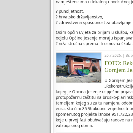
namještenicima u lokalnoj i područnoj (
? punoljetnost,
? hrvatsko državljanstvo,
? zdravstvena sposobnost za obavljanje
Osim općih uvjeta za prijam u službu, 
odjelu Općine Jesenje moraju ispunjavat
? niža stručna sprema ili osnovna škola.
20.7.2026. | Br. 
FOTO: Reko
Gornjem Je
U Gornjem Jese
„Rekonstrukci
kojeg je Općina Jesenje uspješno prijavi
protupožarnu zaštitu na brdsko-planins
temeljem kojeg su za tu namjenu odobr
eura, što čini 85 % ukupne vrijednosti pr
spomenutog projekta iznose 951.722,23 
koje u prvoj fazi obuhvaćaju radove na 
vatrogasnog doma.