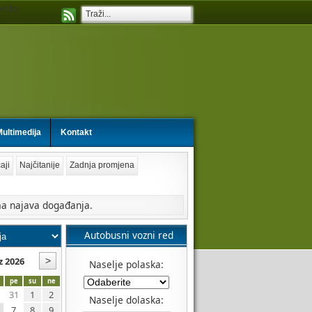
d by
ultimedija
Kontakt
aji
Najčitanije
Zadnja promjena
a najava događanja.
Autobusni vozni red
z 2026
Naselje polaska:
pe
su
ne
31
1
2
Naselje dolaska:
7
8
9