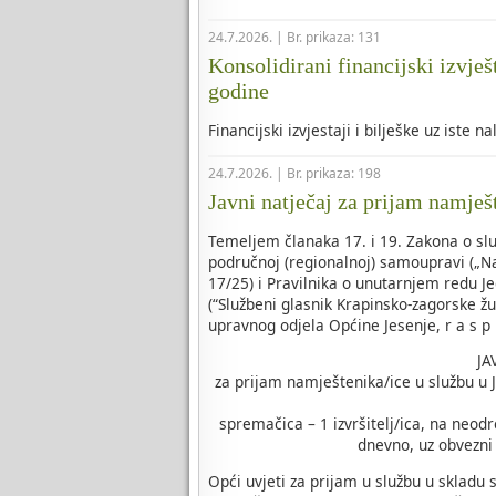
24.7.2026. | Br. prikaza: 131
Konsolidirani financijski izvješ
godine
Financijski izvjestaji i bilješke uz iste n
24.7.2026. | Br. prikaza: 198
Javni natječaj za prijam namješ
Temeljem članaka 17. i 19. Zakona o slu
područnoj (regionalnoj) samoupravi („Na
17/25) i Pravilnika o unutarnjem redu J
(“Službeni glasnik Krapinsko-zagorske žu
upravnog odjela Općine Jesenje, r a s p i
JA
za prijam namještenika/ice u službu u 
spremačica – 1 izvršitelj/ica, na neod
dnevno, uz obvezni 
Opći uvjeti za prijam u službu u skladu