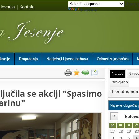
Powere
lovnica
|
Kontakt
Translate
ikacije
Događanja
Natječaji i javna nabava
Odnosi s javnošću
M
Najave
Natječ
Izdvojeno
ljučila se akciji "Spasimo
Trenutno nem
arinu"
kolovo
po
ut
sr
če
27
28
29
30
3
4
5
6