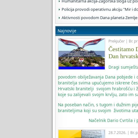
Humanitarna akcija-Zagorska sloga uz po
Policija provodi operativnu akciju "Mir i d
Aktivnosti povodom Dana planeta Zemlje
Najnovije
Prekjučer | Br. p
Čestitamo D
Dan hrvatsk
Dragi sumješta
povodom obilježavanja Dana pobjede i d
branitelja svima upućujemo iskrene čes
Hrvatski branitelji svojom hrabrošću i 
koje su zalijevali svojm krvlju, zato i
Na poseban način, s tugom i dužnim pi
braniteljima koji su svojim životima uta
Načelnik
Dario Cvrtila i
28.7.2026. | Br. 