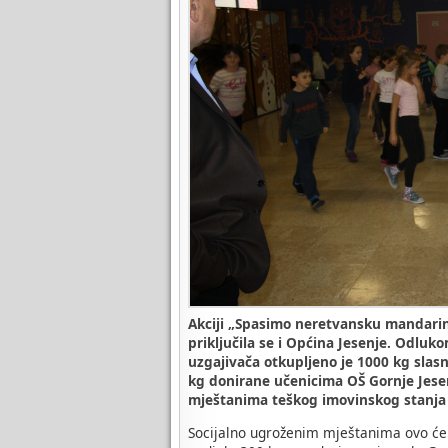
Akciji „Spasimo neretvansku mandarin
priključila se i Općina Jesenje. Odlu
uzgajivača otkupljeno je 1000 kg slas
kg donirane učenicima OŠ Gornje Jesenje
mještanima teškog imovinskog stanja 
Socijalno ugroženim mještanima ovo će 