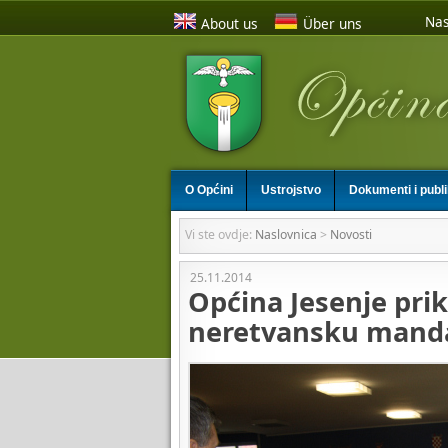
Nas
About us
Über uns
O Općini
Ustrojstvo
Dokumenti i publ
Vi ste ovdje:
Naslovnica
>
Novosti
25.11.2014
Općina Jesenje prik
neretvansku mand