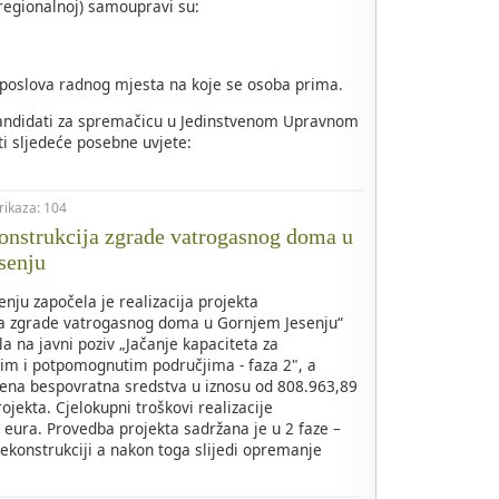
regionalnoj) samoupravi su:
 poslova radnog mjesta na koje se osoba prima.
kandidati za spremačicu u Jedinstvenom Upravnom
i sljedeće posebne uvjete:
prikaza: 104
nstrukcija zgrade vatrogasnog doma u
senju
nju započela je realizacija projekta
ja zgrade vatrogasnog doma u Gornjem Jesenju“
la na javni poziv „Jačanje kapaciteta za
kim i potpomognutim područjima - faza 2", a
ena bespovratna sredstva u iznosu od 808.963,89
ojekta. Cjelokupni troškovi realizacije
eura. Provedba projekta sadržana je u 2 faze –
rekonstrukciji a nakon toga slijedi opremanje