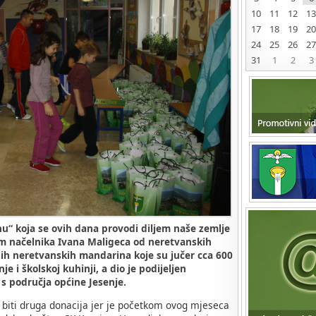
10
11
12
13
17
18
19
20
24
25
26
27
31
1
2
3
u“ koja se ovih dana provodi diljem naše zemlje
kom načelnika Ivana Maligeca od neretvanskih
nih neretvanskih mandarina koje su jučer cca 600
 i školskoj kuhinji, a dio je podijeljen
s područja općine Jesenje.
biti druga donacija jer je početkom ovog mjeseca