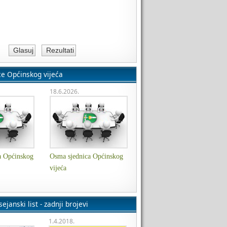
ce Općinskog vijeća
18.6.2026.
a Općinskog
Osma sjednica Općinskog
vijeća
ejanski list - zadnji brojevi
1.4.2018.