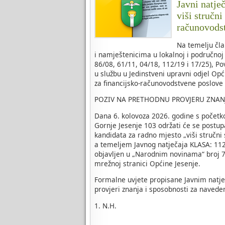
Javni natje
viši stručni
računovods
Na temelju čla
i namještenicima u lokalnoj i područnoj
86/08, 61/11, 04/18, 112/19 i 17/25), P
u službu u Jedinstveni upravni odjel Opć
za financijsko-računovodstvene poslove
POZIV NA PRETHODNU PROVJERU ZNAN
Dana 6. kolovoza 2026. godine s početk
Gornje Jesenje 103 održati će se postup
kandidata za radno mjesto „viši stručni
a temeljem Javnog natječaja KLASA: 112-
objavljen u „Narodnim novinama“ broj 70
mrežnoj stranici Općine Jesenje.
Formalne uvjete propisane Javnim natje
provjeri znanja i sposobnosti za naveden
1. N.H.