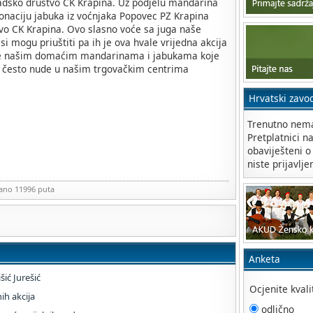
adsko društvo CK Krapina. Uz podjelu mandarina
donaciju jabuka iz voćnjaka Popovec PZ Krapina
tvo CK Krapina. Ovo slasno voće sa juga naše
 mogu priuštiti pa ih je ova hvale vrijedna akcija
pce našim domaćim mandarinama i jabukama koje
 se često nude u našim trgovačkim centrima
Hrvatski zavo
Trenutno nema
Pretplatnici n
obaviješteni o
niste prijavlje
zano 11996 puta
Anketa
ić Jurešić
Ocjenite kval
ih akcija
odlično