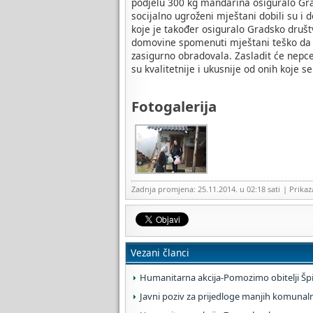
podjelu 300 kg mandarina osiguralo Gr
socijalno ugroženi mještani dobili su i 
koje je također osiguralo Gradsko druš
domovine spomenuti mještani teško da si
zasigurno obradovala. Zasladit će ne
su kvalitetnije i ukusnije od onih koje
Fotogalerija
Zadnja promjena: 25.11.2014. u 02:18 sati
| Prika
Vezani članci
Humanitarna akcija-Pomozimo obitelji Špiš
Javni poziv za prijedloge manjih komunaln