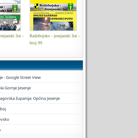
sejanski list -
Radobojsko - jesejanski list -
broj 99
je - Google Street View
a Gornje Jesenje
zagorska županija: Općina Jesenje
boj
ovsko
a