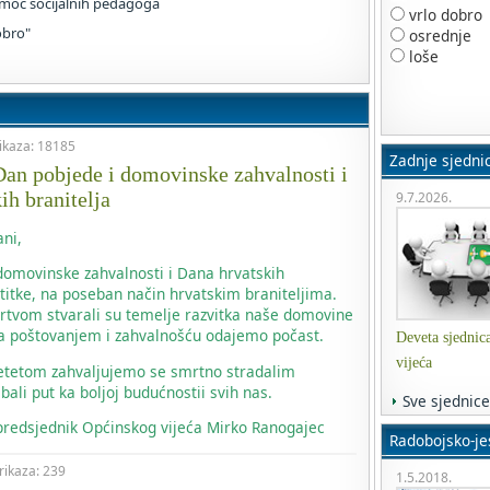
moć socijalnih pedagoga
vrlo dobro
obro"
osrednje
loše
rikaza: 18185
Zadnje sjedni
an pobjede i domovinske zahvalnosti i
ih branitelja
9.7.2026.
ni,
omovinske zahvalnosti i Dana hrvatskih
titke, na poseban način hrvatskim braniteljima.
žrtvom stvarali su temelje razvitka naše domovine
m sa poštovanjem i zahvalnošću odajemo počast.
Deveta sjednic
vijeća
jetetom zahvaljujemo se smrtno stradalim
bali put ka boljoj budućnostii svih nas.
Sve sjednice
 predsjednik Općinskog vijeća Mirko Ranogajec
Radobojsko-jes
prikaza: 239
1.5.2018.