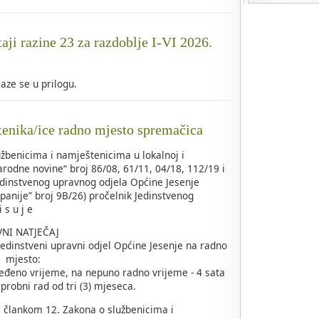
taji razine 23 za razdoblje I-VI 2026.
alaze se u prilogu.
tenika/ice radno mjesto spremačica
žbenicima i namještenicima u lokalnoj i
rodne novine“ broj 86/08, 61/11, 04/18, 112/19 i
edinstvenog upravnog odjela Općine Jesenje
panije” broj 9B/26) pročelnik Jedinstvenog
 s u j e
VNI NATJEČAJ
Jedinstveni upravni odjel Općine Jesenje na radno
mjesto:
ređeno vrijeme, na nepuno radno vrijeme - 4 sata
probni rad od tri (3) mjeseca.
 s člankom 12. Zakona o službenicima i