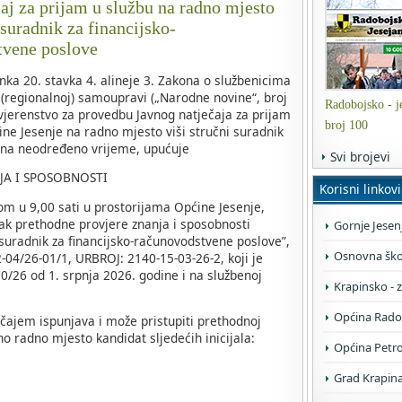
čaj za prijam u službu na radno mjesto
 suradnik za financijsko-
tvene poslove
nka 20. stavka 4. alineje 3. Zakona o službenicima
 (regionalnoj) samoupravi („Narodne novine“, broj
Radobojsko - je
ovjerenstvo za provedbu Javnog natječaja za prijam
broj 100
ine Jesenje na radno mjesto viši stručni suradnik
 na neodređeno vrijeme, upućuje
Svi brojevi
JA I SPOSOBNOSTI
Korisni linkovi
om u 9,00 sati u prostorijama Općine Jesenje,
ak prethodne provjere znanja i sposobnosti
Gornje Jesen
 suradnik za financijsko-računovodstvene poslove”,
Osnovna škol
04/26-01/1, URBROJ: 2140-15-03-26-2, koji je
/26 od 1. srpnja 2026. godine i na službenoj
Krapinsko - 
Općina Rado
čajem ispunjava i može pristupiti prethodnoj
o radno mjesto kandidat sljedećih inicijala:
Općina Petr
Grad Krapin