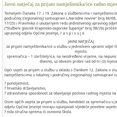
Javni natječaj za prijam namještenika/ice radno mje
Temeljem članaka 17. i 19. Zakona o službenicima i namještenicim
područnoj (regionalnoj) samoupravi („Narodne novine“ broj 86/08, 
17/25) i Pravilnika o unutarnjem redu Jedinstvenog upravnog odje
(“Službeni glasnik Krapinsko-zagorske županije” broj 9B/26) pročel
upravnog odjela Općine Jesenje, r a s p i s u j e
JAVNI NATJEČAJ
za prijam namještenika/ice u službu u Jedinstveni upravni odjel 
mjesto:
spremačica – 1 izvršitelj/ica, na neodređeno vrijeme, na nepuno
dnevno, uz obvezni probni rad od tri (3) mjes
Opći uvjeti za prijam u službu u skladu s člankom 12. Zakona o sl
namještenicima u lokalnoj i područnoj (regionalnoj) samoupravi s
? punoljetnost,
? hrvatsko državljanstvo,
? zdravstvena sposobnost za obavljanje poslova radnog mjesta na
Osim općih uvjeta za prijam u službu, kandidati za spremačicu 
odjelu Općine Jesenje moraju ispunjavati sljedeće posebne uvjete
? niža stručna sprema ili osnovna škola.