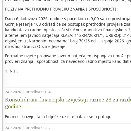
POZIV NA PRETHODNU PROVJERU ZNANJA I SPOSOBNOSTI
Dana 6. kolovoza 2026. godine s početkom u 9,00 sati u prostorij
Gornje Jesenje 103 održati će se postupak prethodne provjere zna
kandidata za radno mjesto „viši stručni suradnik za financijsko-r
a temeljem Javnog natječaja KLASA: 112-04/26-01/1, URBROJ: 2140-
objavljen u „Narodnim novinama“ broj 70/26 od 1. srpnja 2026. go
mrežnoj stranici Općine Jesenje.
Formalne uvjete propisane Javnim natječajem ispunjava i može pri
provjeri znanja i sposobnosti za navedeno radno mjesto kandidat sl
1. N.H.
24.7.2026. | Br. prikaza: 134
Konsolidirani financijski izvještaji razine 23 za razd
godine
Financijski izvjestaji i bilješke uz iste nalaze se u prilogu.
24.7.2026. | Br. prikaza: 202