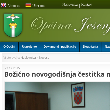
Naslovnica
Kontakt
|
About us
Über uns
O Općini
Ustrojstvo
Dokumenti i publikacije
Događanja
Nat
Vi ste ovdje:
Naslovnica
>
Novosti
23.12.2015
Božićno novogodišnja čestitka 