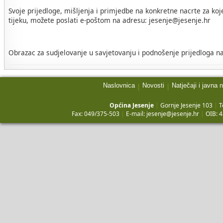
Svoje prijedloge, mišljenja i primjedbe na konkretne nacrte za koj
tijeku, možete poslati e-poštom na adresu: jesenje@jesenje.hr
Obrazac za sudjelovanje u savjetovanju i podnošenje prijedloga na
Naslovnica
Novosti
Natječaji i javna 
|
|
Općina Jesenje
|
Gornje Jesenje 103
|
T
Fax: 049/375-503
|
E-mail:
jesenje@jesenje.hr
|
OIB: 