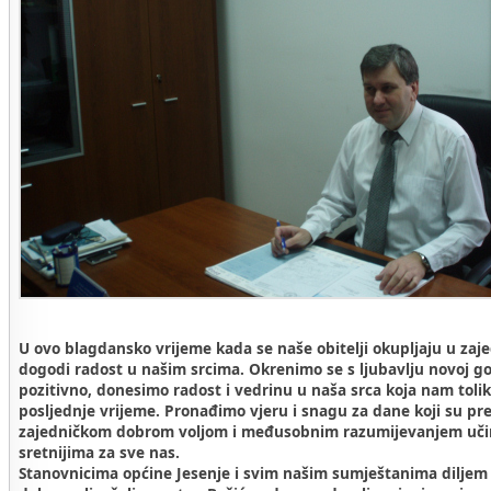
U ovo blagdansko vrijeme kada se naše obitelji okupljaju u zaj
dogodi radost u našim srcima. Okrenimo se s ljubavlju novoj god
pozitivno, donesimo radost i vedrinu u naša srca koja nam toli
posljednje vrijeme. Pronađimo vjeru i snagu za dane koji su pr
zajedničkom dobrom voljom i međusobnim razumijevanjem učin
sretnijima za sve nas.
Stanovnicima općine Jesenje i svim našim sumještanima diljem s