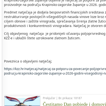
Krapinsko-zagorske županija objavila je natječaj za potpore za po
proizvodnje na području Krapinsko-zagorske županije u 2026. godin
Predmet natječaja je dodjela bespovratnih financijskih sredstava za
restrukturiranje postojećih višegodišnjih nasada vinove loze kroz 
ciljem obnove i zaštite vinograda, sprečavanja širenja zlatne žuti
produktivnosti i konkurentnosti vinogradara. Natječaj je otvoren 
Cilj objavljenog natječaja je pridonijeti očuvanju poljoprivrednog
KZŽ-e i ublažili štete uzrokovane zlatnom žuticom.
Poveznica o objavljeni natječaj;
https://kzz.hr/natjecaj/natjecaj-za-potporu-za-povecanje-poljopriv
podrucju-krapinsko-zagorske-zupanije-u-2026-godini-visegodisnji-n
Prekjučer | Br. prikaza: 18187
Čestitamo Dan pobjede i domovi