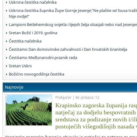
Uskrsna čestitka načelnika
Uskrsna čestitka župnika Župe Gornje Jesenje;"Ne plašite se! Isusa traž
Nije ovdje!“
Lampioni Betlehemskog svijetla i lijepih želja obasjali nebo nad Jesenj
Sretan Božić i 2019. godina
Čestitka načelnika
Čestitamo Dan domovinske zahvalnosti i Dan hrvatskih branitelja
Čestitamo Međunarodni praznik rada
Sretan Uskrs
Božićno novogodišnja čestitka
Najnovije
Prekjučer | Br. prikaza: 12
Krapinsko zagorska županija rasp
natječaj za dodjelu bespovratnih
sredstava za podizanje novih i/il
postojećih višegodišnjih nasada