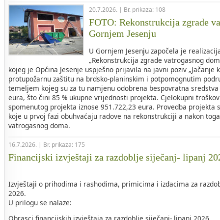
20.7.2026. | Br. prikaza: 108
FOTO: Rekonstrukcija zgrade v
Gornjem Jesenju
U Gornjem Jesenju započela je realizacij
„Rekonstrukcija zgrade vatrogasnog dom
kojeg je Općina Jesenje uspješno prijavila na javni poziv „Jačanje 
protupožarnu zaštitu na brdsko-planinskim i potpomognutim područ
temeljem kojeg su za tu namjenu odobrena bespovratna sredstva 
eura, što čini 85 % ukupne vrijednosti projekta. Cjelokupni troškovi
spomenutog projekta iznose 951.722,23 eura. Provedba projekta s
koje u prvoj fazi obuhvaćaju radove na rekonstrukciji a nakon tog
vatrogasnog doma.
16.7.2026. | Br. prikaza: 175
Financijski izvještaji za razdoblje siječanj- lipanj 2
Izvještaji o prihodima i rashodima, primicima i izdacima za razdob
2026.
U prilogu se nalaze:
Obrasci financijskih izvještaja za razdoblje siječanj- lipanj 2026.