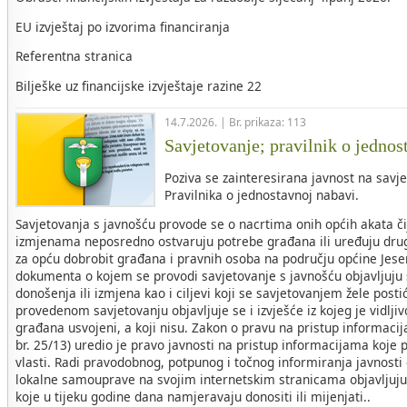
EU izvještaj po izvorima financiranja
Referentna stranica
Bilješke uz financijske izvještaje razine 22
14.7.2026. | Br. prikaza: 113
Savjetovanje; pravilnik o jednos
Poziva se zainteresirana javnost na savje
Pravilnika o jednostavnoj nabavi.
Savjetovanja s javnošću provode se o nacrtima onih općih akata č
izmjenama neposredno ostvaruju potrebe građana ili uređuju drug
za opću dobrobit građana i pravnih osoba na području općine Jese
dokumenta o kojem se provodi savjetovanje s javnošću objavljuju s
donošenja ili izmjena kao i ciljevi koji se savjetovanjem žele post
provedenom savjetovanju objavljuje se i izvješće iz kojeg je vidljivo
građana usvojeni, a koji nisu. Zakon o pravu na pristup informac
br. 25/13) uredio je pravo javnosti na pristup informacijama koje p
vlasti. Radi pravodobnog, potpunog i točnog informiranja javnosti
lokalne samouprave na svojim internetskim stranicama objavljuju 
koje u tijeku godine dana namjeravaju donositi ili mijenjati..