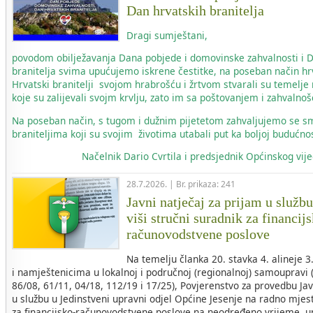
Dan hrvatskih branitelja
Dragi sumještani,
povodom obilježavanja Dana pobjede i domovinske zahvalnosti i 
branitelja svima upućujemo iskrene čestitke, na poseban način hr
Hrvatski branitelji svojom hrabrošću i žrtvom stvarali su temelje
koje su zalijevali svojm krvlju, zato im sa poštovanjem i zahvaln
Na poseban način, s tugom i dužnim pijetetom zahvaljujemo se s
braniteljima koji su svojim životima utabali put ka boljoj budućnos
Načelnik
Dario Cvrtila i predsjednik Općinskog vi
28.7.2026. | Br. prikaza: 241
Javni natječaj za prijam u služb
viši stručni suradnik za financij
računovodstvene poslove
Na temelju članka 20. stavka 4. alineje 
i namještenicima u lokalnoj i područnoj (regionalnoj) samoupravi 
86/08, 61/11, 04/18, 112/19 i 17/25), Povjerenstvo za provedbu Ja
u službu u Jedinstveni upravni odjel Općine Jesenje na radno mjest
za financijsko-računovodstvene poslove na neodređeno vrijeme, u