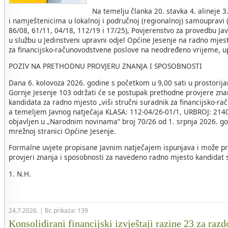
Na temelju članka 20. stavka 4. alineje 
i namještenicima u lokalnoj i područnoj (regionalnoj) samoupravi 
86/08, 61/11, 04/18, 112/19 i 17/25), Povjerenstvo za provedbu Ja
u službu u Jedinstveni upravni odjel Općine Jesenje na radno mjest
za financijsko-računovodstvene poslove na neodređeno vrijeme, u
POZIV NA PRETHODNU PROVJERU ZNANJA I SPOSOBNOSTI
Dana 6. kolovoza 2026. godine s početkom u 9,00 sati u prostorij
Gornje Jesenje 103 održati će se postupak prethodne provjere zna
kandidata za radno mjesto „viši stručni suradnik za financijsko-r
a temeljem Javnog natječaja KLASA: 112-04/26-01/1, URBROJ: 2140-
objavljen u „Narodnim novinama“ broj 70/26 od 1. srpnja 2026. go
mrežnoj stranici Općine Jesenje.
Formalne uvjete propisane Javnim natječajem ispunjava i može pri
provjeri znanja i sposobnosti za navedeno radno mjesto kandidat sl
1. N.H.
24.7.2026. | Br. prikaza: 139
Konsolidirani financijski izvještaji razine 23 za razd