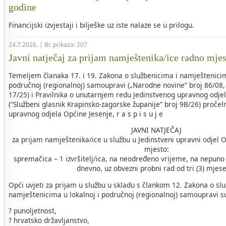
godine
Financijski izvjestaji i bilješke uz iste nalaze se u prilogu.
24.7.2026. | Br. prikaza: 207
Javni natječaj za prijam namještenika/ice radno mje
Temeljem članaka 17. i 19. Zakona o službenicima i namještenicim
područnoj (regionalnoj) samoupravi („Narodne novine“ broj 86/08, 
17/25) i Pravilnika o unutarnjem redu Jedinstvenog upravnog odje
(“Službeni glasnik Krapinsko-zagorske županije” broj 9B/26) pročel
upravnog odjela Općine Jesenje, r a s p i s u j e
JAVNI NATJEČAJ
za prijam namještenika/ice u službu u Jedinstveni upravni odjel 
mjesto:
spremačica – 1 izvršitelj/ica, na neodređeno vrijeme, na nepuno
dnevno, uz obvezni probni rad od tri (3) mjes
Opći uvjeti za prijam u službu u skladu s člankom 12. Zakona o sl
namještenicima u lokalnoj i područnoj (regionalnoj) samoupravi s
? punoljetnost,
? hrvatsko državljanstvo,