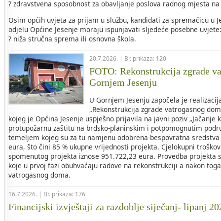
? zdravstvena sposobnost za obavljanje poslova radnog mjesta na
Osim općih uvjeta za prijam u službu, kandidati za spremačicu 
odjelu Općine Jesenje moraju ispunjavati sljedeće posebne uvjete
? niža stručna sprema ili osnovna škola.
20.7.2026. | Br. prikaza: 120
FOTO: Rekonstrukcija zgrade v
Gornjem Jesenju
U Gornjem Jesenju započela je realizacij
„Rekonstrukcija zgrade vatrogasnog dom
kojeg je Općina Jesenje uspješno prijavila na javni poziv „Jačanje 
protupožarnu zaštitu na brdsko-planinskim i potpomognutim područ
temeljem kojeg su za tu namjenu odobrena bespovratna sredstva 
eura, što čini 85 % ukupne vrijednosti projekta. Cjelokupni troškovi
spomenutog projekta iznose 951.722,23 eura. Provedba projekta s
koje u prvoj fazi obuhvaćaju radove na rekonstrukciji a nakon tog
vatrogasnog doma.
16.7.2026. | Br. prikaza: 176
Financijski izvještaji za razdoblje siječanj- lipanj 2