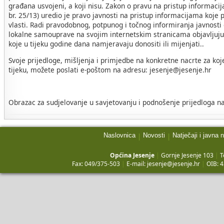
građana usvojeni, a koji nisu. Zakon o pravu na pristup informac
br. 25/13) uredio je pravo javnosti na pristup informacijama koje p
vlasti. Radi pravodobnog, potpunog i točnog informiranja javnosti
lokalne samouprave na svojim internetskim stranicama objavljuju 
koje u tijeku godine dana namjeravaju donositi ili mijenjati..
Svoje prijedloge, mišljenja i primjedbe na konkretne nacrte za koj
tijeku, možete poslati e-poštom na adresu: jesenje@jesenje.hr
Obrazac za sudjelovanje u savjetovanju i podnošenje prijedloga na
Naslovnica
Novosti
Natječaji i javna 
|
|
Općina Jesenje
|
Gornje Jesenje 103
|
T
Fax: 049/375-503
|
E-mail:
jesenje@jesenje.hr
|
OIB: 