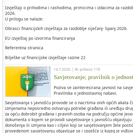
Izvještaji o prihodima i rashodima, primicima i izdacima za razdob
2026.
U prilogu se nalaze:
Obrasci financijskih izvještaja za razdoblje siječanj- lipanj 2026.
EU izvještaj po izvorima financiranja
Referentna stranica
Bilješke uz financijske izvještaje razine 22
14.7.2026. | Br. prikaza: 118
Savjetovanje; pravilnik o jednos
Poziva se zainteresirana javnost na savje
Pravilnika o jednostavnoj nabavi.
Savjetovanja s javnošću provode se o nacrtima onih općih akata č
izmjenama neposredno ostvaruju potrebe građana ili uređuju drug
za opću dobrobit građana i pravnih osoba na području općine Jese
dokumenta o kojem se provodi savjetovanje s javnošću objavljuju s
donošenja ili izmjena kao i ciljevi koji se savjetovanjem žele post
provedenom savjetovanju objavljuje se i izvješće iz kojeg je vidljivo