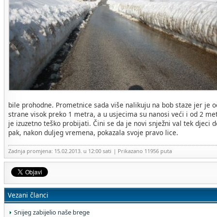
bile prohodne. Prometnice sada više nalikuju na bob staze jer je o
strane visok preko 1 metra, a u usjecima su nanosi veći i od 2 me
je izuzetno teško probijati. Čini se da je novi snježni val tek djeci 
pak, nakon duljeg vremena, pokazala svoje pravo lice.
Zadnja promjena: 15.02.2013. u 12:00 sati
| Prikazano 11956 puta
Vezani članci
Snijeg zabijelio naše brege