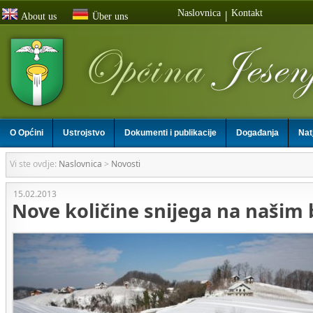
Naslovnica
Kontakt
|
About us
Über uns
O Općini
Ustrojstvo
Dokumenti i publikacije
Događanja
Nat
Vi ste ovdje:
Naslovnica
>
Novosti
15.02.2013
Nove količine snijega na našim