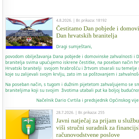
4.8.2026. | Br. prikaza: 18192
Čestitamo Dan pobjede i domovi
Dan hrvatskih branitelja
Dragi sumještani,
povodom obilježavanja Dana pobjede i domovinske zahvalnosti i 
branitelja svima upućujemo iskrene čestitke, na poseban način hr
Hrvatski branitelji svojom hrabrošću i žrtvom stvarali su temelje
koje su zalijevali svojm krvlju, zato im sa poštovanjem i zahvaln
Na poseban način, s tugom i dužnim pijetetom zahvaljujemo se s
braniteljima koji su svojim životima utabali put ka boljoj budućnos
Načelnik
Dario Cvrtila i predsjednik Općinskog vi
28.7.2026. | Br. prikaza: 255
Javni natječaj za prijam u služb
viši stručni suradnik za financij
računovodstvene poslove