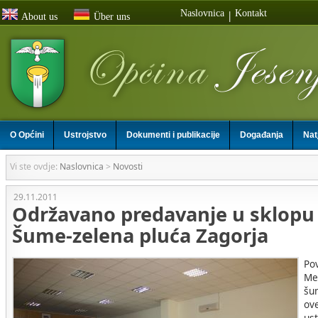
Naslovnica
Kontakt
|
About us
Über uns
O Općini
Ustrojstvo
Dokumenti i publikacije
Događanja
Nat
Vi ste ovdje:
Naslovnica
>
Novosti
29.11.2011
Održavano predavanje u sklopu
Šume-zelena pluća Zagorja
Po
Me
šu
ov
us