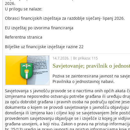
2026.
U prilogu se nalaze:
Obrasci financijskih izvještaja za razdoblje siječanj- lipanj 2026.
EU izvještaj po izvorima financiranja
Referentna stranica
Bilješke uz financijske izvještaje razine 22
14.7.2026. | Br. prikaza: 115
Savjetovanje; pravilnik o jednos
Poziva se zainteresirana javnost na savje
Pravilnika o jednostavnoj nabavi.
Savjetovanja s javnošću provode se o nacrtima onih općih akata č
izmjenama neposredno ostvaruju potrebe građana ili uređuju drug
za opću dobrobit građana i pravnih osoba na području općine Jese
dokumenta o kojem se provodi savjetovanje s javnošću objavljuju s
donošenja ili izmjena kao i ciljevi koji se savjetovanjem žele post
provedenom savjetovanju objavljuje se i izvješće iz kojeg je vidljivo
građana usvojeni, a koji nisu. Zakon o pravu na pristup informac
br. 25/13) uredio je pravo javnosti na pristup informacijama koje p