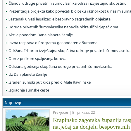
Članovi udruge privatnih šumovlasnika održali izvještajnu skupštinu
Prezentacija projekta kako povećati biološku raznolikost u našim šu
Sastanak u vezi legalizacije bespravno sagrađenih objekata
Udruga privatnih šumovlasnika nabavila hidraulični cjepač drva
Akcija povodom Dana planeta Zemlje
Javna rasprava o Programu gospodarenja šumama
Održana Izborno-izvještajna skupština udruge privatnih šumovlasnika
Oprez prilikom spaljivanja korova!
Održana godišnja skupština udruge privatnih šumovlasnika
Uz Dan planeta Zemlje
Izrađen šumski put kroz predio Male Ravninske
Izgradnja šumske ceste
Najnovije
Prekjučer | Br. prikaza: 22
Krapinsko zagorska županija rasp
natječaj za dodjelu bespovratnih