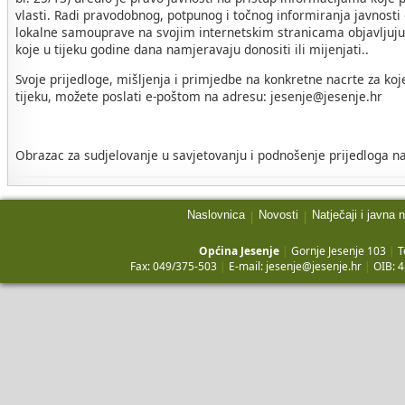
vlasti. Radi pravodobnog, potpunog i točnog informiranja javnosti
lokalne samouprave na svojim internetskim stranicama objavljuju 
koje u tijeku godine dana namjeravaju donositi ili mijenjati..
Svoje prijedloge, mišljenja i primjedbe na konkretne nacrte za koj
tijeku, možete poslati e-poštom na adresu: jesenje@jesenje.hr
Obrazac za sudjelovanje u savjetovanju i podnošenje prijedloga na
Naslovnica
Novosti
Natječaji i javna 
|
|
Općina Jesenje
|
Gornje Jesenje 103
|
T
Fax: 049/375-503
|
E-mail:
jesenje@jesenje.hr
|
OIB: 