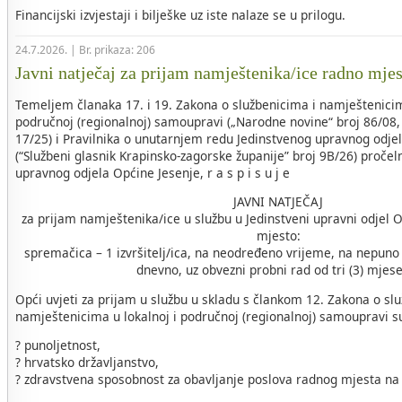
Financijski izvjestaji i bilješke uz iste nalaze se u prilogu.
24.7.2026. | Br. prikaza: 206
Javni natječaj za prijam namještenika/ice radno mje
Temeljem članaka 17. i 19. Zakona o službenicima i namještenicim
područnoj (regionalnoj) samoupravi („Narodne novine“ broj 86/08, 
17/25) i Pravilnika o unutarnjem redu Jedinstvenog upravnog odje
(“Službeni glasnik Krapinsko-zagorske županije” broj 9B/26) pročel
upravnog odjela Općine Jesenje, r a s p i s u j e
JAVNI NATJEČAJ
za prijam namještenika/ice u službu u Jedinstveni upravni odjel 
mjesto:
spremačica – 1 izvršitelj/ica, na neodređeno vrijeme, na nepuno
dnevno, uz obvezni probni rad od tri (3) mjes
Opći uvjeti za prijam u službu u skladu s člankom 12. Zakona o sl
namještenicima u lokalnoj i područnoj (regionalnoj) samoupravi s
? punoljetnost,
? hrvatsko državljanstvo,
? zdravstvena sposobnost za obavljanje poslova radnog mjesta na