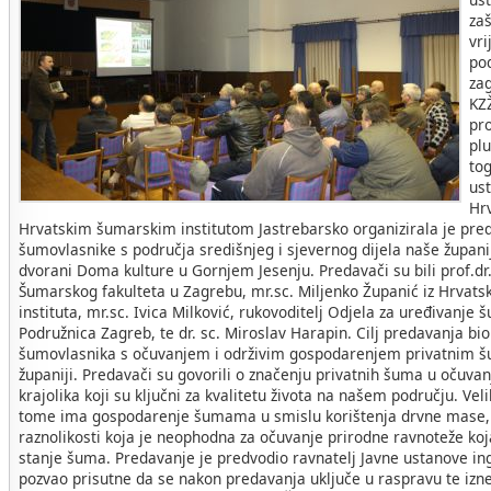
za
vr
po
zag
KZ
pr
plu
tog
us
Hr
Hrvatskim šumarskim institutom Jastrebarsko organizirala je pred
šumovlasnike s područja središnjeg i sjevernog dijela naše župani
dvorani Doma kulture u Gornjem Jesenju. Predavači su bili prof.dr.
Šumarskog fakulteta u Zagrebu, mr.sc. Miljenko Županić iz Hrvat
instituta, mr.sc. Ivica Milković, rukovoditelj Odjela za uređivanje
Podružnica Zagreb, te dr. sc. Miroslav Harapin. Cilj predavanja bi
šumovlasnika s očuvanjem i održivim gospodarenjem privatnim 
županiji. Predavači su govorili o značenju privatnih šuma u očuvanj
krajolika koji su ključni za kvalitetu života na našem području. Ve
tome ima gospodarenje šumama u smislu korištenja drvne mase, 
raznolikosti koja je neophodna za očuvanje prirodne ravnoteže koj
stanje šuma. Predavanje je predvodio ravnatelj Javne ustanove ing. 
pozvao prisutne da se nakon predavanja uključe u raspravu te izn