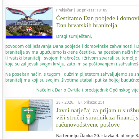
Prekjučer | Br. prikaza: 18189
Čestitamo Dan pobjede i domovi
Dan hrvatskih branitelja
Dragi sumještani,
povodom obilježavanja Dana pobjede i domovinske zahvalnosti i 
branitelja svima upućujemo iskrene čestitke, na poseban način hr
Hrvatski branitelji svojom hrabrošću i žrtvom stvarali su temelje
koje su zalijevali svojm krvlju, zato im sa poštovanjem i zahvaln
Na poseban način, s tugom i dužnim pijetetom zahvaljujemo se s
braniteljima koji su svojim životima utabali put ka boljoj budućnos
Načelnik
Dario Cvrtila i predsjednik Općinskog vi
28.7.2026. | Br. prikaza: 251
Javni natječaj za prijam u služb
viši stručni suradnik za financij
računovodstvene poslove
Na temelju članka 20. stavka 4. alineje 