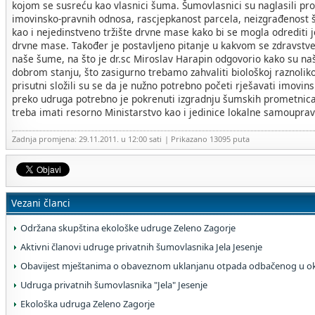
kojom se susreću kao vlasnici šuma. Šumovlasnici su naglasili pr
imovinsko-pravnih odnosa, rascjepkanost parcela, neizgrađenost 
kao i nejedinstveno tržište drvne mase kako bi se mogla odrediti 
drvne mase. Također je postavljeno pitanje u kakvom se zdravstv
naše šume, na što je dr.sc Miroslav Harapin odgovorio kako su na
dobrom stanju, što zasigurno trebamo zahvaliti biološkoj raznoliko
prisutni složili su se da je nužno potrebno početi rješavati imovi
preko udruga potrebno je pokrenuti izgradnju šumskih prometnica
treba imati resorno Ministarstvo kao i jedinice lokalne samouprav
Zadnja promjena: 29.11.2011. u 12:00 sati
| Prikazano 13095 puta
Vezani članci
Održana skupština ekološke udruge Zeleno Zagorje
Aktivni članovi udruge privatnih šumovlasnika Jela Jesenje
Obavijest mještanima o obaveznom uklanjanu otpada odbačenog u ok
Udruga privatnih šumovlasnika "Jela" Jesenje
Ekološka udruga Zeleno Zagorje