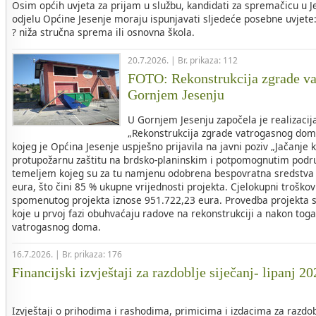
Osim općih uvjeta za prijam u službu, kandidati za spremačicu 
odjelu Općine Jesenje moraju ispunjavati sljedeće posebne uvjete
? niža stručna sprema ili osnovna škola.
20.7.2026. | Br. prikaza: 112
FOTO: Rekonstrukcija zgrade v
Gornjem Jesenju
U Gornjem Jesenju započela je realizacij
„Rekonstrukcija zgrade vatrogasnog dom
kojeg je Općina Jesenje uspješno prijavila na javni poziv „Jačanje 
protupožarnu zaštitu na brdsko-planinskim i potpomognutim područ
temeljem kojeg su za tu namjenu odobrena bespovratna sredstva 
eura, što čini 85 % ukupne vrijednosti projekta. Cjelokupni troškovi
spomenutog projekta iznose 951.722,23 eura. Provedba projekta s
koje u prvoj fazi obuhvaćaju radove na rekonstrukciji a nakon tog
vatrogasnog doma.
16.7.2026. | Br. prikaza: 176
Financijski izvještaji za razdoblje siječanj- lipanj 2
Izvještaji o prihodima i rashodima, primicima i izdacima za razdob