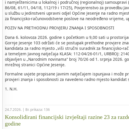
i namještenicima u lokalnoj i područnoj (regionalnoj) samoupravi 
86/08, 61/11, 04/18, 112/19 i 17/25), Povjerenstvo za provedbu Ja
u službu u Jedinstveni upravni odjel Općine Jesenje na radno mjest
za financijsko-računovodstvene poslove na neodređeno vrijeme, u
POZIV NA PRETHODNU PROVJERU ZNANJA I SPOSOBNOSTI
Dana 6. kolovoza 2026. godine s početkom u 9,00 sati u prostorij
Gornje Jesenje 103 održati će se postupak prethodne provjere zna
kandidata za radno mjesto „viši stručni suradnik za financijsko-r
a temeljem Javnog natječaja KLASA: 112-04/26-01/1, URBROJ: 2140-
objavljen u „Narodnim novinama“ broj 70/26 od 1. srpnja 2026. go
mrežnoj stranici Općine Jesenje.
Formalne uvjete propisane Javnim natječajem ispunjava i može pri
provjeri znanja i sposobnosti za navedeno radno mjesto kandidat sl
1. N.H.
24.7.2026. | Br. prikaza: 136
Konsolidirani financijski izvještaji razine 23 za razd
godine