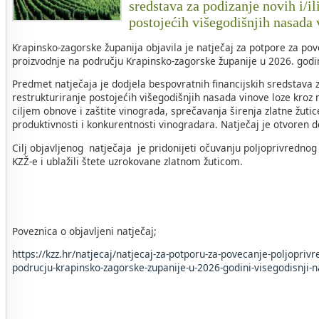
sredstava za podizanje novih i/il
postojećih višegodišnjih nasada
Krapinsko-zagorske županija objavila je natječaj za potpore za po
proizvodnje na području Krapinsko-zagorske županije u 2026. godin
Predmet natječaja je dodjela bespovratnih financijskih sredstava za
restrukturiranje postojećih višegodišnjih nasada vinove loze kroz 
ciljem obnove i zaštite vinograda, sprečavanja širenja zlatne žuti
produktivnosti i konkurentnosti vinogradara. Natječaj je otvoren 
Cilj objavljenog natječaja je pridonijeti očuvanju poljoprivrednog
KZŽ-e i ublažili štete uzrokovane zlatnom žuticom.
Poveznica o objavljeni natječaj;
https://kzz.hr/natjecaj/natjecaj-za-potporu-za-povecanje-poljopriv
podrucju-krapinsko-zagorske-zupanije-u-2026-godini-visegodisnji-n