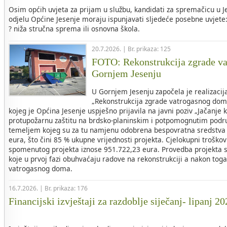
Osim općih uvjeta za prijam u službu, kandidati za spremačicu 
odjelu Općine Jesenje moraju ispunjavati sljedeće posebne uvjete
? niža stručna sprema ili osnovna škola.
20.7.2026. | Br. prikaza: 125
FOTO: Rekonstrukcija zgrade v
Gornjem Jesenju
U Gornjem Jesenju započela je realizacij
„Rekonstrukcija zgrade vatrogasnog dom
kojeg je Općina Jesenje uspješno prijavila na javni poziv „Jačanje 
protupožarnu zaštitu na brdsko-planinskim i potpomognutim područ
temeljem kojeg su za tu namjenu odobrena bespovratna sredstva 
eura, što čini 85 % ukupne vrijednosti projekta. Cjelokupni troškovi
spomenutog projekta iznose 951.722,23 eura. Provedba projekta s
koje u prvoj fazi obuhvaćaju radove na rekonstrukciji a nakon tog
vatrogasnog doma.
16.7.2026. | Br. prikaza: 176
Financijski izvještaji za razdoblje siječanj- lipanj 2