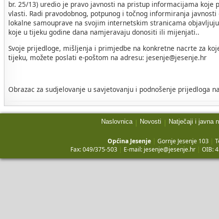
br. 25/13) uredio je pravo javnosti na pristup informacijama koje p
vlasti. Radi pravodobnog, potpunog i točnog informiranja javnosti
lokalne samouprave na svojim internetskim stranicama objavljuju 
koje u tijeku godine dana namjeravaju donositi ili mijenjati..
Svoje prijedloge, mišljenja i primjedbe na konkretne nacrte za koj
tijeku, možete poslati e-poštom na adresu: jesenje@jesenje.hr
Obrazac za sudjelovanje u savjetovanju i podnošenje prijedloga na
Naslovnica
Novosti
Natječaji i javna 
|
|
Općina Jesenje
|
Gornje Jesenje 103
|
T
Fax: 049/375-503
|
E-mail:
jesenje@jesenje.hr
|
OIB: 