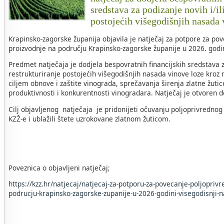
sredstava za podizanje novih i/il
postojećih višegodišnjih nasada
Krapinsko-zagorske županija objavila je natječaj za potpore za po
proizvodnje na području Krapinsko-zagorske županije u 2026. godin
Predmet natječaja je dodjela bespovratnih financijskih sredstava za
restrukturiranje postojećih višegodišnjih nasada vinove loze kroz 
ciljem obnove i zaštite vinograda, sprečavanja širenja zlatne žuti
produktivnosti i konkurentnosti vinogradara. Natječaj je otvoren 
Cilj objavljenog natječaja je pridonijeti očuvanju poljoprivrednog
KZŽ-e i ublažili štete uzrokovane zlatnom žuticom.
Poveznica o objavljeni natječaj;
https://kzz.hr/natjecaj/natjecaj-za-potporu-za-povecanje-poljopriv
podrucju-krapinsko-zagorske-zupanije-u-2026-godini-visegodisnji-n