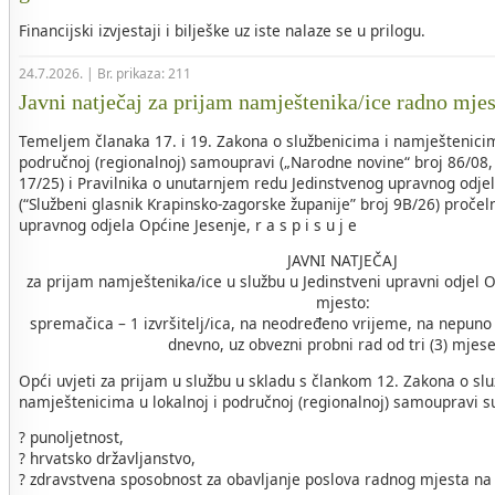
Financijski izvjestaji i bilješke uz iste nalaze se u prilogu.
24.7.2026. | Br. prikaza: 211
Javni natječaj za prijam namještenika/ice radno mje
Temeljem članaka 17. i 19. Zakona o službenicima i namještenicim
područnoj (regionalnoj) samoupravi („Narodne novine“ broj 86/08, 
17/25) i Pravilnika o unutarnjem redu Jedinstvenog upravnog odje
(“Službeni glasnik Krapinsko-zagorske županije” broj 9B/26) pročel
upravnog odjela Općine Jesenje, r a s p i s u j e
JAVNI NATJEČAJ
za prijam namještenika/ice u službu u Jedinstveni upravni odjel 
mjesto:
spremačica – 1 izvršitelj/ica, na neodređeno vrijeme, na nepuno
dnevno, uz obvezni probni rad od tri (3) mjes
Opći uvjeti za prijam u službu u skladu s člankom 12. Zakona o sl
namještenicima u lokalnoj i područnoj (regionalnoj) samoupravi s
? punoljetnost,
? hrvatsko državljanstvo,
? zdravstvena sposobnost za obavljanje poslova radnog mjesta na