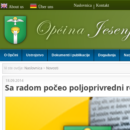
Naslovnica
Kontakt
|
About us
Über uns
O Općini
Ustrojstvo
Dokumenti i publikacije
Događanja
Nat
Vi ste ovdje:
Naslovnica
>
Novosti
18.09.2014
Sa radom počeo poljoprivredni 