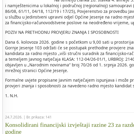
i namještenicima u lokalnoj i područnoj (regionalnoj) samoupravi 
86/08, 61/11, 04/18, 112/19 i 17/25), Povjerenstvo za provedbu Ja
u službu u Jedinstveni upravni odjel Općine Jesenje na radno mjest
za financijsko-računovodstvene poslove na neodređeno vrijeme, u
POZIV NA PRETHODNU PROVJERU ZNANJA I SPOSOBNOSTI
Dana 6. kolovoza 2026. godine s početkom u 9,00 sati u prostorij
Gornje Jesenje 103 održati će se postupak prethodne provjere zna
kandidata za radno mjesto „viši stručni suradnik za financijsko-r
a temeljem Javnog natječaja KLASA: 112-04/26-01/1, URBROJ: 2140-
objavljen u „Narodnim novinama“ broj 70/26 od 1. srpnja 2026. go
mrežnoj stranici Općine Jesenje.
Formalne uvjete propisane Javnim natječajem ispunjava i može pri
provjeri znanja i sposobnosti za navedeno radno mjesto kandidat sl
1. N.H.
24.7.2026. | Br. prikaza: 141
Konsolidirani financijski izvještaji razine 23 za razd
godine