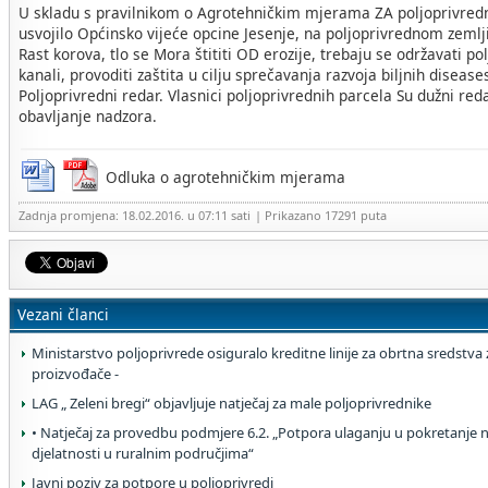
U skladu s pravilnikom o Agrotehničkim mjerama ZA poljoprivredna
usvojilo Općinsko vijeće opcine Jesenje, na poljoprivrednom zemljiš
Rast korova, tlo se Mora štititi OD erozije, trebaju se održavati po
kanali, provoditi zaštita u cilju sprečavanja razvoja biljnih disease
Poljoprivredni redar.
Vlasnici poljoprivrednih parcela Su dužni re
obavljanje nadzora.
Odluka o agrotehničkim mjerama
Zadnja promjena: 18.02.2016. u 07:11 sati
| Prikazano 17291 puta
Vezani članci
Ministarstvo poljoprivrede osiguralo kreditne linije za obrtna sredstva
proizvođače -
LAG „ Zeleni bregi“ objavljuje natječaj za male poljoprivrednike
• Natječaj za provedbu podmjere 6.2. „Potpora ulaganju u pokretanje 
djelatnosti u ruralnim područjima“
Javni poziv za potpore u poljoprivredi