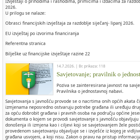
Izvještaji o prihodima i rashodima, primicima i izdacima za razdob
2026.
U prilogu se nalaze:
Obrasci financijskih izvještaja za razdoblje siječanj- lipanj 2026.
EU izvještaj po izvorima financiranja
Referentna stranica
Bilješke uz financijske izvještaje razine 22
14.7.2026. | Br. prikaza: 118
Savjetovanje; pravilnik o jednos
Poziva se zainteresirana javnost na savje
Pravilnika o jednostavnoj nabavi.
Savjetovanja s javnošću provode se o nacrtima onih općih akata č
izmjenama neposredno ostvaruju potrebe građana ili uređuju drug
za opću dobrobit građana i pravnih osoba na području općine Jese
dokumenta o kojem se provodi savjetovanje s javnošću objavljuju s
donošenja ili izmjena kao i ciljevi koji se savjetovanjem žele post
provedenom savjetovanju objavljuje se i izvješće iz kojeg je vidljivo
građana usvojeni, a koji nisu. Zakon o pravu na pristup informac