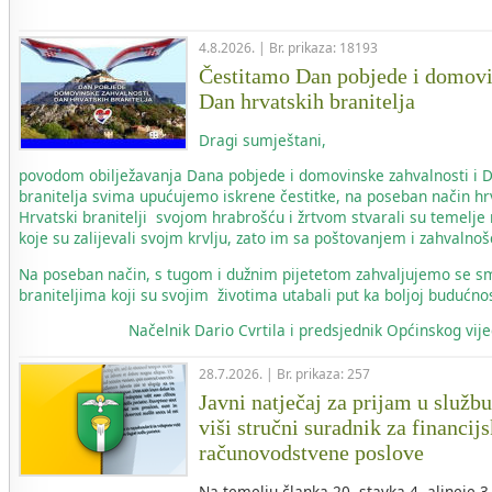
4.8.2026. | Br. prikaza: 18193
Čestitamo Dan pobjede i domovi
Dan hrvatskih branitelja
Dragi sumještani,
povodom obilježavanja Dana pobjede i domovinske zahvalnosti i 
branitelja svima upućujemo iskrene čestitke, na poseban način hr
Hrvatski branitelji svojom hrabrošću i žrtvom stvarali su temelje
koje su zalijevali svojm krvlju, zato im sa poštovanjem i zahvaln
Na poseban način, s tugom i dužnim pijetetom zahvaljujemo se s
braniteljima koji su svojim životima utabali put ka boljoj budućnos
Načelnik
Dario Cvrtila i predsjednik Općinskog vi
28.7.2026. | Br. prikaza: 257
Javni natječaj za prijam u služb
viši stručni suradnik za financij
računovodstvene poslove
Na temelju članka 20. stavka 4. alineje 