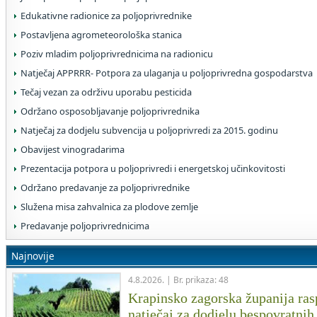
Edukativne radionice za poljoprivrednike
Postavljena agrometeorološka stanica
Poziv mladim poljoprivrednicima na radionicu
Natječaj APPRRR- Potpora za ulaganja u poljoprivredna gospodarstva
Tečaj vezan za održivu uporabu pesticida
Održano osposobljavanje poljoprivrednika
Natječaj za dodjelu subvencija u poljoprivredi za 2015. godinu
Obavijest vinogradarima
Prezentacija potpora u poljoprivredi i energetskoj učinkovitosti
Održano predavanje za poljoprivrednike
Služena misa zahvalnica za plodove zemlje
Predavanje poljoprivrednicima
Najnovije
4.8.2026. | Br. prikaza: 48
Krapinsko zagorska županija rasp
natječaj za dodjelu bespovratnih