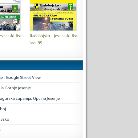
sejanski list -
Radobojsko - jesejanski list -
broj 99
je - Google Street View
a Gornje Jesenje
zagorska županija: Općina Jesenje
boj
ovsko
a