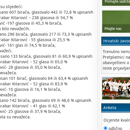
su slijedeći:
sano 607 birača, glasovalo 442 ili 72,8 % upisanih
 – 238 glasova ili 54,7 %
va ili 45,3 % birača,
važećih.
ano 296 birača, glasovalo 217 ili 73,3 % upisanih
- 55 glasova ili 25,5 %
Hrvatski zavo
ili 74,5 % birača,
ći.
Trenutno nema
isano 133 birača, glasovalo 81 ili 60,9 % upisanih
Pretplatnici n
 – 52 glasa ili 65,0 %
obaviješteni o
a ili 35,0 % birača,
niste prijavlje
eća.
isan 101 birač, glasovalo 64 ili 63,4 % upisanih
 – 52 glasa ili 83,9 %
a ili 16,1 % birača,
eća.
sano 142 birača, glasovalo 69 ili 48,6 % upisanih
 – 41 glas ili 62,1 %
Anketa
a ili 37,9 % birača,
evažeća.
Ocjenite kval
odlično