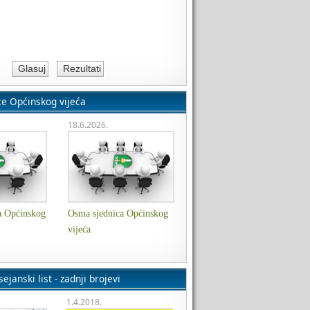
ce Općinskog vijeća
18.6.2026.
a Općinskog
Osma sjednica Općinskog
vijeća
ejanski list - zadnji brojevi
1.4.2018.