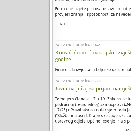
Formalne uvjete propisane Javnim natje
provjeri znanja i sposobnosti za naveden
1. N.H.
24.7.2026. | Br. prikaza: 145
Konsolidirani financijski izvješ
godine
Financijski izvjestaji i bilješke uz iste n
24.7.2026. | Br. prikaza: 228
Javni natječaj za prijam namješ
Temeljem članaka 17. i 19. Zakona o slu
područnoj (regionalnoj) samoupravi („Na
17/25) i Pravilnika o unutarnjem redu J
(“Službeni glasnik Krapinsko-zagorske žu
upravnog odjela Općine Jesenje, r a s p i
JA