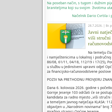
Na poseban način, s tugom i dužnim pi
braniteljima koji su svojim životima uta
Načelnik
Dario Cvrtila i
28.7.2026. | Br. 
Javni natje
viši stručni
računovods
Na temelju čla
i namještenicima u lokalnoj i područnoj
86/08, 61/11, 04/18, 112/19 i 17/25), P
u službu u Jedinstveni upravni odjel Opć
za financijsko-računovodstvene poslove
POZIV NA PRETHODNU PROVJERU ZNAN
Dana 6. kolovoza 2026. godine s početk
Gornje Jesenje 103 održati će se postup
kandidata za radno mjesto „viši stručni
a temeljem Javnog natječaja KLASA: 112-
objavljen u „Narodnim novinama“ broj 70
mrežnoj stranici Općine Jesenje.