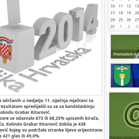
10
11
12
13
17
18
19
20
24
25
26
27
31
1
2
3
održanih u nedjelju 11. siječnja mještani sa
rezultatom opredijelili su se za kandidatkinju
olindu Grabar Kitarović.
ore se odazvalo 873 ili 68,25% upisanih birača,
ića. Kolinda Grabar Kitarović dobila je 438
pović kojeg su podržale stranke lijevo orijentirane
 421 glas ili 49,0%.