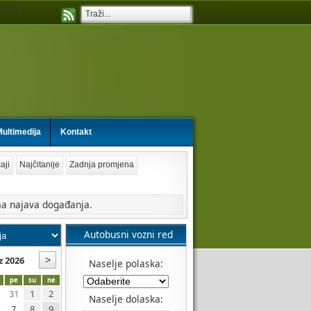
d by
ultimedija
Kontakt
aji
Najčitanije
Zadnja promjena
a najava događanja.
Autobusni vozni red
z 2026
Naselje polaska:
pe
su
ne
31
1
2
Naselje dolaska:
7
8
9