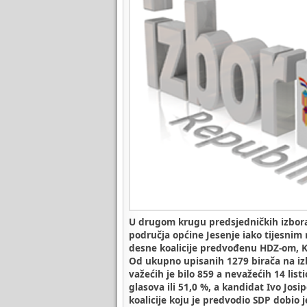
U drugom krugu predsjedničkih izbora 
područja općine Jesenje iako tijesnim 
desne koalicije predvođenu HDZ-om, K
Od ukupno upisanih 1279 birača na izb
važećih je bilo 859 a nevažećih 14 list
glasova ili 51,0 %, a kandidat Ivo Josi
koalicije koju je predvodio SDP dobio je