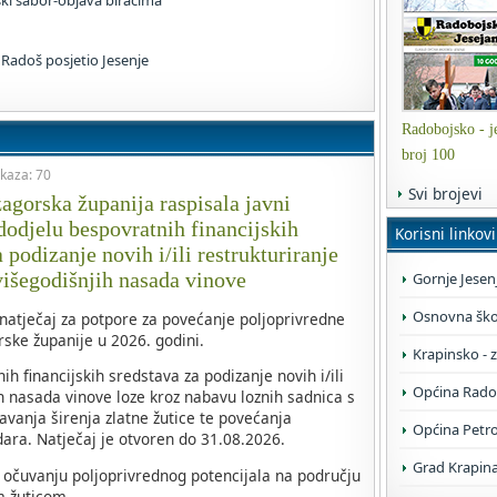
ski sabor-objava biračima
Radoš posjetio Jesenje
Radobojsko - je
broj 100
ikaza: 70
Svi brojevi
agorska županija raspisala javni
 dodjelu bespovratnih financijskih
Korisni linkovi
 podizanje novih i/ili restrukturiranje
višegodišnjih nasada vinove
Gornje Jesen
Osnovna škol
 natječaj za potpore za povećanje poljoprivredne
ske županije u 2026. godini.
Krapinsko - 
h financijskih sredstava za podizanje novih i/ili
Općina Rado
ih nasada vinove loze kroz nabavu loznih sadnica s
avanja širenja zlatne žutice te povećanja
Općina Petr
dara. Natječaj je otvoren do 31.08.2026.
Grad Krapin
i očuvanju poljoprivrednog potencijala na području
m žuticom.