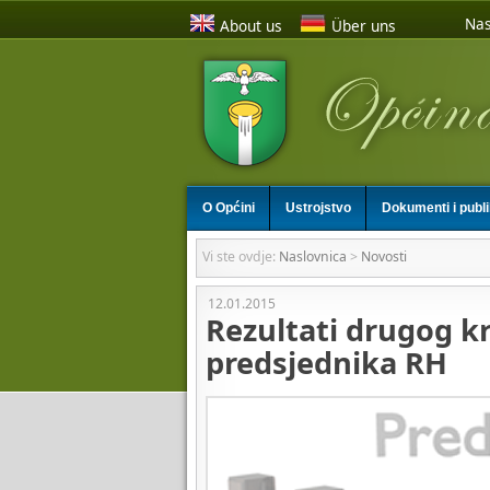
Nas
About us
Über uns
O Općini
Ustrojstvo
Dokumenti i publ
Vi ste ovdje:
Naslovnica
>
Novosti
12.01.2015
Rezultati drugog kr
predsjednika RH