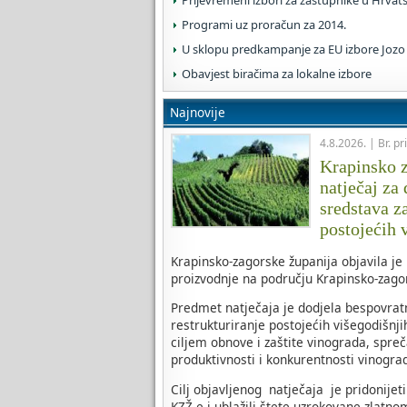
Prijevremeni izbori za zastupnike u Hrvat
Programi uz proračun za 2014.
U sklopu predkampanje za EU izbore Jozo 
Obavjest biračima za lokalne izbore
Najnovije
4.8.2026. | Br. pr
Krapinsko z
natječaj za
sredstava za
postojećih 
Krapinsko-zagorske županija objavila je
proizvodnje na području Krapinsko-zagor
Predmet natječaja je dodjela bespovratni
restrukturiranje postojećih višegodišnj
ciljem obnove i zaštite vinograda, spreč
produktivnosti i konkurentnosti vinogra
Cilj objavljenog natječaja je pridonijet
KZŽ-e i ublažili štete uzrokovane zlatno