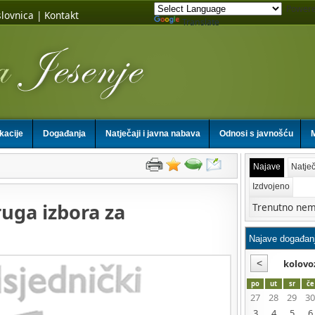
Powere
lovnica
|
Kontakt
Translate
ikacije
Događanja
Natječaji i javna nabava
Odnosi s javnošću
M
Najave
Natječ
Izdvojeno
uga izbora za
Trenutno nem
kolovo
po
ut
sr
če
27
28
29
30
3
4
5
6