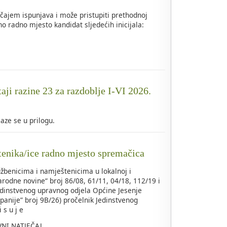
čajem ispunjava i može pristupiti prethodnoj
o radno mjesto kandidat sljedećih inicijala:
taji razine 23 za razdoblje I-VI 2026.
alaze se u prilogu.
tenika/ice radno mjesto spremačica
žbenicima i namještenicima u lokalnoj i
rodne novine“ broj 86/08, 61/11, 04/18, 112/19 i
edinstvenog upravnog odjela Općine Jesenje
panije” broj 9B/26) pročelnik Jedinstvenog
 s u j e
VNI NATJEČAJ