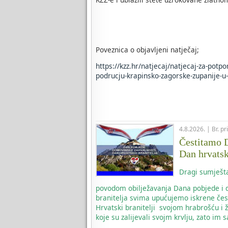
Poveznica o objavljeni natječaj;
https://kzz.hr/natjecaj/natjecaj-za-potp
podrucju-krapinsko-zagorske-zupanije-u-
4.8.2026. | Br. p
Čestitamo D
Dan hrvatsk
Dragi sumješta
povodom obilježavanja Dana pobjede i d
branitelja svima upućujemo iskrene čes
Hrvatski branitelji svojom hrabrošću i 
koje su zalijevali svojm krvlju, zato i