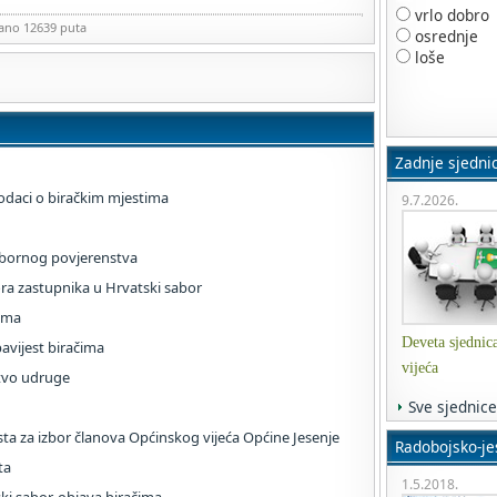
vrlo dobro
zano 12639 puta
osrednje
loše
Zadnje sjedni
 podaci o biračkim mjestima
9.7.2026.
izbornog povjerenstva
ra zastupnika u Hrvatski sabor
čima
Deveta sjednic
avijest biračima
vijeća
stvo udruge
Sve sjednice
ista za izbor članova Općinskog vijeća Općine Jesenje
Radobojsko-jes
ta
1.5.2018.