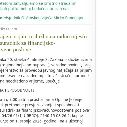
jetetom zahvaljujemo se smrtno stradalim
bali put ka boljoj budućnostii svih nas.
 predsjednik Općinskog vijeća Mirko Ranogajec
prikaza: 278
čaj za prijam u službu na radno mjesto
 suradnik za financijsko-
tvene poslove
nka 20. stavka 4. alineje 3. Zakona o službenicima
 (regionalnoj) samoupravi („Narodne novine“, broj
ovjerenstvo za provedbu Javnog natječaja za prijam
ine Jesenje na radno mjesto viši stručni suradnik
 na neodređeno vrijeme, upućuje
JA I SPOSOBNOSTI
om u 9,00 sati u prostorijama Općine Jesenje,
ak prethodne provjere znanja i sposobnosti
 suradnik za financijsko-računovodstvene poslove”,
04/26-01/1, URBROJ: 2140-15-03-26-2, koji je
/26 od 1. srpnja 2026. godine i na službenoj