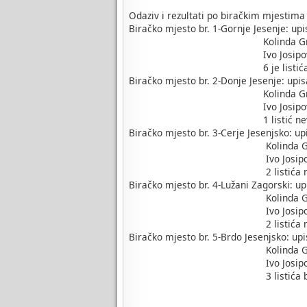
Odaziv i rezultati po biračkim mjestima 
Biračko mjesto br. 1-Gornje Jesenje: upi
Kolinda Grabar Kitarović
Ivo Josipović -197 glaso
6 je listića bilo ne
Biračko mjesto br. 2-Donje Jesenje: upis
Kolinda Grabar Kitarović 
Ivo Josipović- 161 glas 
1 listić nevaže
Biračko mjesto br. 3-Cerje Jesenjsko: up
Kolinda Grabar Kitarović
Ivo Josipović- 28 glasov
2 listića nevaž
Biračko mjesto br. 4-Lužani Zagorski: up
Kolinda Grabar Kitarović
Ivo Josipović- 10 glasov
2 listića nevaž
Biračko mjesto br. 5-Brdo Jesenjsko: upi
Kolinda Grabar Kitarović
Ivo Josipović- 25 glasov
3 listića bila su n