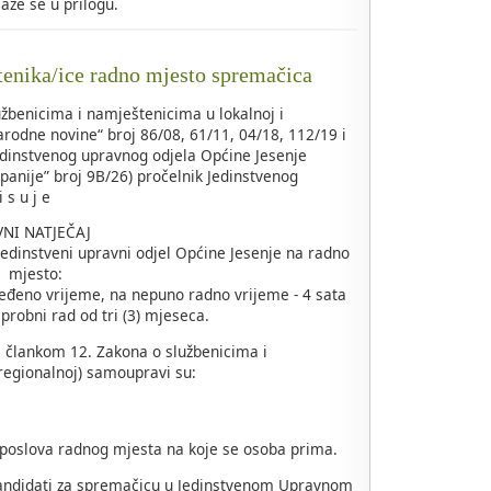
alaze se u prilogu.
tenika/ice radno mjesto spremačica
žbenicima i namještenicima u lokalnoj i
rodne novine“ broj 86/08, 61/11, 04/18, 112/19 i
edinstvenog upravnog odjela Općine Jesenje
panije” broj 9B/26) pročelnik Jedinstvenog
 s u j e
VNI NATJEČAJ
Jedinstveni upravni odjel Općine Jesenje na radno
mjesto:
ređeno vrijeme, na nepuno radno vrijeme - 4 sata
probni rad od tri (3) mjeseca.
 s člankom 12. Zakona o službenicima i
regionalnoj) samoupravi su:
 poslova radnog mjesta na koje se osoba prima.
kandidati za spremačicu u Jedinstvenom Upravnom