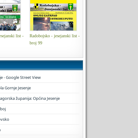
sejanski list -
Radobojsko - jesejanski list -
broj 99
je - Google Street View
a Gornje Jesenje
zagorska županija: Općina Jesenje
boj
ovsko
a