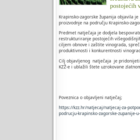
postojećih 
Krapinsko-zagorske županija objavila je
proizvodnje na području Krapinsko-zagor
Predmet natječaja je dodjela bespovratni
restrukturiranje postojećih višegodišnj
ciljem obnove i zaštite vinograda, spreč
produktivnosti i konkurentnosti vinogra
Cilj objavljenog natječaja je pridonijet
KZŽ-e i ublažili štete uzrokovane zlatno
Poveznica o objavljeni natječaj;
https://kzz.hr/natjecaj/natjecaj-za-potp
podrucju-krapinsko-zagorske-zupanije-u-