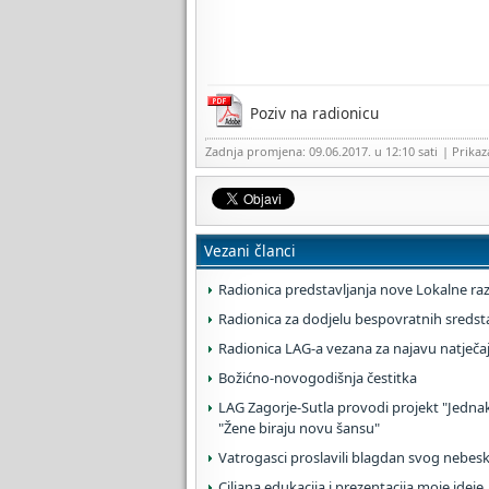
Poziv na radionicu
Zadnja promjena: 09.06.2017. u 12:10 sati
| Prika
Vezani članci
Radionica predstavljanja nove Lokalne razv
Radionica za dodjelu bespovratnih sredst
Radionica LAG-a vezana za najavu natječaja
Božićno-novogodišnja čestitka
LAG Zagorje-Sutla provodi projekt "Jednak
"Žene biraju novu šansu"
Vatrogasci proslavili blagdan svog nebesk
Ciljana edukacija i prezentacija moje ideje