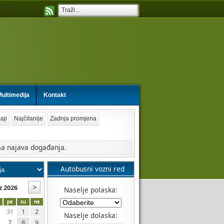
d by
ultimedija
Kontakt
aji
Najčitanije
Zadnja promjena
a najava događanja.
Autobusni vozni red
z 2026
Naselje polaska:
pe
su
ne
31
1
2
Naselje dolaska:
7
8
9