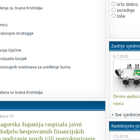
vrlo dobro
ja sv. Ivana Krstitelja
osrednje
loše
nicu
azvojne strategije
Zadnje sjedni
zvoja Općine
9.7.2026.
e otpada Gorjak
poticajnih sredstava za uređenje šuma
dana sv Ivana Krstitelja
Deveta sjednic
vijeća
Sve sjednice
ikaza: 61
agorska županija raspisala javni
Radobojsko-jes
 dodjelu bespovratnih financijskih
1.5.2018.
 podizanje novih i/ili restrukturiranje