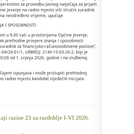
ovjerenstvo za provedbu Javnog natječaja za prijam
ine Jesenje na radno mjesto viši stručni suradnik
 na neodređeno vrijeme, upućuje
JA I SPOSOBNOSTI
om u 9,00 sati u prostorijama Općine Jesenje,
ak prethodne provjere znanja i sposobnosti
 suradnik za financijsko-računovodstvene poslove”,
04/26-01/1, URBROJ: 2140-15-03-26-2, koji je
/26 od 1. srpnja 2026. godine i na službenoj
čajem ispunjava i može pristupiti prethodnoj
o radno mjesto kandidat sljedećih inicijala:
taji razine 23 za razdoblje I-VI 2026.