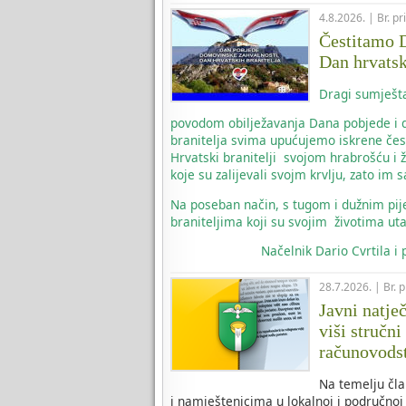
4.8.2026. | Br. p
Čestitamo D
Dan hrvatsk
Dragi sumješta
povodom obilježavanja Dana pobjede i d
branitelja svima upućujemo iskrene čes
Hrvatski branitelji svojom hrabrošću i 
koje su zalijevali svojm krvlju, zato i
Na poseban način, s tugom i dužnim pi
braniteljima koji su svojim životima uta
Načelnik
Dario Cvrtila i
28.7.2026. | Br. 
Javni natje
viši stručni
računovods
Na temelju čla
i namještenicima u lokalnoj i područnoj