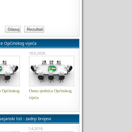
ce Općinskog vijeća
18.6.2026.
a Općinskog
Osma sjednica Općinskog
vijeća
ejanski list - zadnji brojevi
1.4.2018.