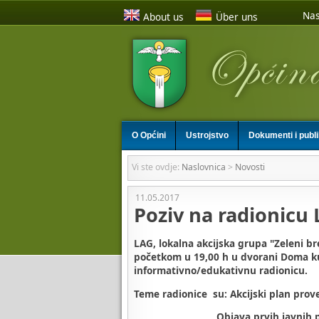
Nas
About us
Über uns
O Općini
Ustrojstvo
Dokumenti i publ
Vi ste ovdje:
Naslovnica
>
Novosti
11.05.2017
Poziv na radionicu 
LAG, lokalna akcijska grupa "Zeleni br
početkom u 19,00 h u dvorani Doma k
informativno/edukativnu radionicu.
Teme radionice su: A
kcijski plan prov
Objava prvih javnih poziva - n