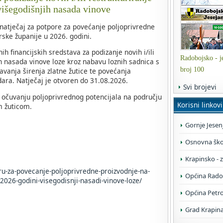
višegodišnjih nasada vinove
 natječaj za potpore za povećanje poljoprivredne
ske županije u 2026. godini.
h financijskih sredstava za podizanje novih i/ili
Radobojsko - je
ih nasada vinove loze kroz nabavu loznih sadnica s
broj 100
avanja širenja zlatne žutice te povećanja
dara. Natječaj je otvoren do 31.08.2026.
Svi brojevi
i očuvanju poljoprivrednog potencijala na području
Korisni linkovi
m žuticom.
Gornje Jesen
Osnovna škol
Krapinsko - 
oru-za-povecanje-poljoprivredne-proizvodnje-na-
Općina Rado
2026-godini-visegodisnji-nasadi-vinove-loze/
Općina Petr
Grad Krapin