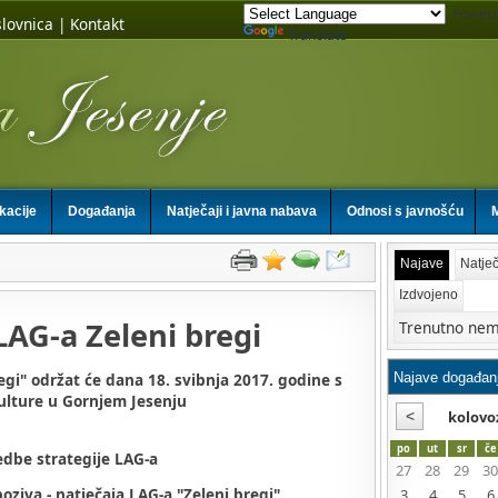
Powere
lovnica
|
Kontakt
Translate
ikacije
Događanja
Natječaji i javna nabava
Odnosi s javnošću
M
Najave
Natječ
Izdvojeno
LAG-a Zeleni bregi
Trenutno nem
egi" održat će dana 18. svibnja 2017. godine s
ulture u Gornjem Jesenju
kolovo
po
ut
sr
če
edbe strategije LAG-a
27
28
29
30
atječaja LAG-a "Zeleni bregi".
3
4
5
6