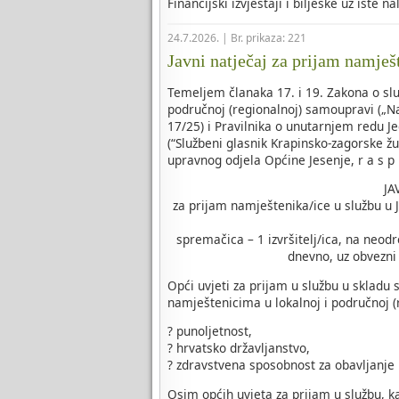
Financijski izvjestaji i bilješke uz iste n
24.7.2026. | Br. prikaza: 221
Javni natječaj za prijam namješ
Temeljem članaka 17. i 19. Zakona o slu
područnoj (regionalnoj) samoupravi („Na
17/25) i Pravilnika o unutarnjem redu J
(“Službeni glasnik Krapinsko-zagorske žu
upravnog odjela Općine Jesenje, r a s p i
JA
za prijam namještenika/ice u službu u 
spremačica – 1 izvršitelj/ica, na neod
dnevno, uz obvezni 
Opći uvjeti za prijam u službu u skladu
namještenicima u lokalnoj i područnoj (
? punoljetnost,
? hrvatsko državljanstvo,
? zdravstvena sposobnost za obavljanje
Osim općih uvjeta za prijam u službu, 