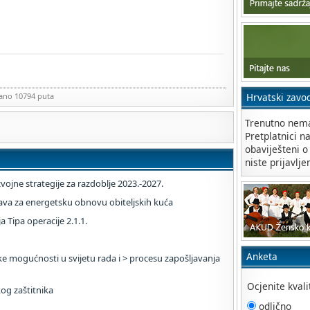
zano 10794 puta
Hrvatski zavo
Trenutno nema
Pretplatnici n
obaviješteni o
niste prijavlje
ojne strategije za razdoblje 2023.-2027.
ava za energetsku obnovu obiteljskih kuća
 Tipa operacije 2.1.1.
Anketa
e mogućnosti u svijetu rada i > procesu zapošljavanja
Ocjenite kval
og zaštitnika
odlično