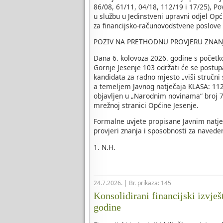
86/08, 61/11, 04/18, 112/19 i 17/25), P
u službu u Jedinstveni upravni odjel Opć
za financijsko-računovodstvene poslove
POZIV NA PRETHODNU PROVJERU ZNAN
Dana 6. kolovoza 2026. godine s početk
Gornje Jesenje 103 održati će se postup
kandidata za radno mjesto „viši stručni
a temeljem Javnog natječaja KLASA: 112-
objavljen u „Narodnim novinama“ broj 70
mrežnoj stranici Općine Jesenje.
Formalne uvjete propisane Javnim natje
provjeri znanja i sposobnosti za naveden
1. N.H.
24.7.2026. | Br. prikaza: 145
Konsolidirani financijski izvješ
godine