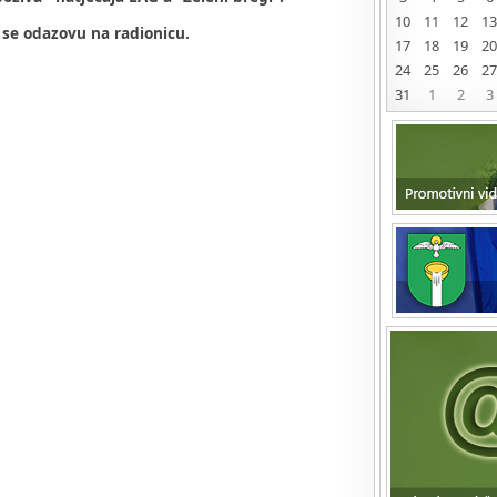
10
11
12
13
 se odazovu na radionicu.
17
18
19
20
24
25
26
27
31
1
2
3