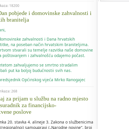
rikaza: 18200
an pobjede i domovinske zahvalnosti i
ih branitelja
ni,
omovinske zahvalnosti i Dana hrvatskih
titke, na poseban način hrvatskim braniteljima.
žrtvom stvarali su temelje razvitka naše domovine
m sa poštovanjem i zahvalnošću odajemo počast.
jetetom zahvaljujemo se smrtno stradalim
bali put ka boljoj budućnostii svih nas.
 predsjednik Općinskog vijeća Mirko Ranogajec
prikaza: 268
čaj za prijam u službu na radno mjesto
 suradnik za financijsko-
tvene poslove
nka 20. stavka 4. alineje 3. Zakona o službenicima
 (regionalnoj) samoupravi („Narodne novine“, broj