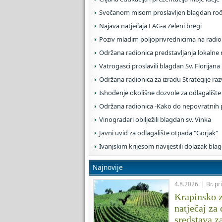
Svečanom misom proslavljen blagdan rođen
Najava natječaja LAG-a Zeleni bregi
Poziv mladim poljoprivrednicima na radio
Održana radionica predstavljanja lokalne r
Vatrogasci proslavili blagdan Sv. Florijana
Održana radionica za izradu Strategije ra
Ishođenje okolišne dozvole za odlagališt
Održana radionica -Kako do nepovratnih 
Vinogradari obilježili blagdan sv. Vinka
Javni uvid za odlagalište otpada "Gorjak"
Ivanjskim krijesom navijestili dolazak blag
Najnovije
4.8.2026. | Br. pr
Krapinsko z
natječaj za
sredstava za