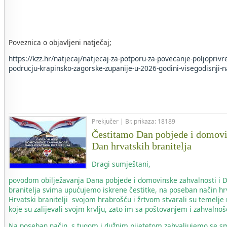
Poveznica o objavljeni natječaj;
https://kzz.hr/natjecaj/natjecaj-za-potporu-za-povecanje-poljopriv
podrucju-krapinsko-zagorske-zupanije-u-2026-godini-visegodisnji-n
Prekjučer | Br. prikaza: 18189
Čestitamo Dan pobjede i domovi
Dan hrvatskih branitelja
Dragi sumještani,
povodom obilježavanja Dana pobjede i domovinske zahvalnosti i 
branitelja svima upućujemo iskrene čestitke, na poseban način hr
Hrvatski branitelji svojom hrabrošću i žrtvom stvarali su temelje
koje su zalijevali svojm krvlju, zato im sa poštovanjem i zahvaln
Na poseban način, s tugom i dužnim pijetetom zahvaljujemo se s