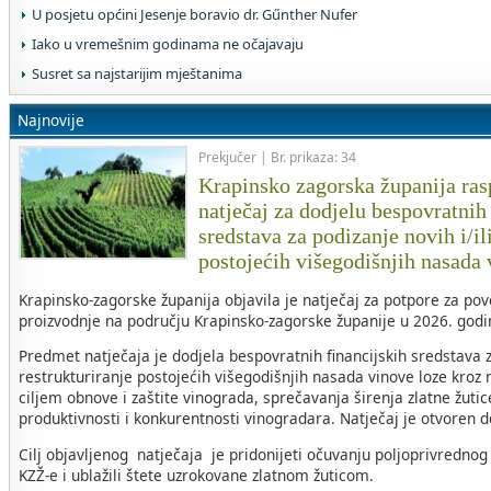
U posjetu općini Jesenje boravio dr. Gűnther Nufer
Iako u vremešnim godinama ne očajavaju
Susret sa najstarijim mještanima
Najnovije
Prekjučer | Br. prikaza: 34
Krapinsko zagorska županija rasp
natječaj za dodjelu bespovratnih
sredstava za podizanje novih i/il
postojećih višegodišnjih nasada
Krapinsko-zagorske županija objavila je natječaj za potpore za po
proizvodnje na području Krapinsko-zagorske županije u 2026. godin
Predmet natječaja je dodjela bespovratnih financijskih sredstava za
restrukturiranje postojećih višegodišnjih nasada vinove loze kroz 
ciljem obnove i zaštite vinograda, sprečavanja širenja zlatne žuti
produktivnosti i konkurentnosti vinogradara. Natječaj je otvoren 
Cilj objavljenog natječaja je pridonijeti očuvanju poljoprivrednog
KZŽ-e i ublažili štete uzrokovane zlatnom žuticom.