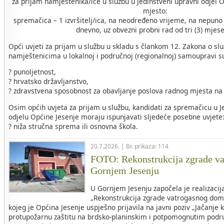
za prijam namještenika/ice u službu u Jedinstveni upravni odjel 
mjesto:
spremačica – 1 izvršitelj/ica, na neodređeno vrijeme, na nepuno
dnevno, uz obvezni probni rad od tri (3) mjes
Opći uvjeti za prijam u službu u skladu s člankom 12. Zakona o sl
namještenicima u lokalnoj i područnoj (regionalnoj) samoupravi s
? punoljetnost,
? hrvatsko državljanstvo,
? zdravstvena sposobnost za obavljanje poslova radnog mjesta na
Osim općih uvjeta za prijam u službu, kandidati za spremačicu 
odjelu Općine Jesenje moraju ispunjavati sljedeće posebne uvjete
? niža stručna sprema ili osnovna škola.
20.7.2026. | Br. prikaza: 114
FOTO: Rekonstrukcija zgrade v
Gornjem Jesenju
U Gornjem Jesenju započela je realizacij
„Rekonstrukcija zgrade vatrogasnog dom
kojeg je Općina Jesenje uspješno prijavila na javni poziv „Jačanje 
protupožarnu zaštitu na brdsko-planinskim i potpomognutim područ