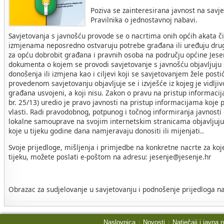
Poziva se zainteresirana javnost na savje
Pravilnika o jednostavnoj nabavi.
Savjetovanja s javnošću provode se o nacrtima onih općih akata č
izmjenama neposredno ostvaruju potrebe građana ili uređuju drug
za opću dobrobit građana i pravnih osoba na području općine Jese
dokumenta o kojem se provodi savjetovanje s javnošću objavljuju s
donošenja ili izmjena kao i ciljevi koji se savjetovanjem žele post
provedenom savjetovanju objavljuje se i izvješće iz kojeg je vidljivo
građana usvojeni, a koji nisu. Zakon o pravu na pristup informac
br. 25/13) uredio je pravo javnosti na pristup informacijama koje p
vlasti. Radi pravodobnog, potpunog i točnog informiranja javnosti
lokalne samouprave na svojim internetskim stranicama objavljuju 
koje u tijeku godine dana namjeravaju donositi ili mijenjati..
Svoje prijedloge, mišljenja i primjedbe na konkretne nacrte za koj
tijeku, možete poslati e-poštom na adresu: jesenje@jesenje.hr
Obrazac za sudjelovanje u savjetovanju i podnošenje prijedloga na
Naslovnica
Novosti
Natječaji i javna 
|
|