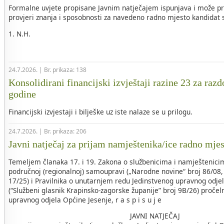
Formalne uvjete propisane Javnim natječajem ispunjava i može pri
provjeri znanja i sposobnosti za navedeno radno mjesto kandidat sl
1. N.H.
24.7.2026. | Br. prikaza: 138
Konsolidirani financijski izvještaji razine 23 za razd
godine
Financijski izvjestaji i bilješke uz iste nalaze se u prilogu.
24.7.2026. | Br. prikaza: 206
Javni natječaj za prijam namještenika/ice radno mje
Temeljem članaka 17. i 19. Zakona o službenicima i namještenicim
područnoj (regionalnoj) samoupravi („Narodne novine“ broj 86/08, 
17/25) i Pravilnika o unutarnjem redu Jedinstvenog upravnog odje
(“Službeni glasnik Krapinsko-zagorske županije” broj 9B/26) pročel
upravnog odjela Općine Jesenje, r a s p i s u j e
JAVNI NATJEČAJ