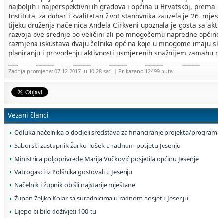
najboljih i najperspektivnijih gradova i općina u Hrvatskoj, prema
Instituta, za dobar i kvalitetan život stanovnika zauzela je 26. mje
tijeku druženja načelnica Anđela Cirkveni upoznala je gosta sa ak
razvoja ove srednje po veličini ali po mnogočemu napredne općine
razmjena iskustava dvaju čelnika općina koje u mnogome imaju sli
planiranju i provođenju aktivnosti usmjerenih snažnijem zamahu r
Zadnja promjena: 07.12.2017. u 10:28 sati
| Prikazano 12499 puta
Vezani članci
Odluka načelnika o dodjeli sredstava za financiranje projekta/program
Saborski zastupnik Žarko Tušek u radnom posjetu Jesenju
Ministrica poljoprivrede Marija Vučković posjetila općinu Jesenje
Vatrogasci iz Polšnika gostovali u Jesenju
Načelnik i župnik obišli najstarije mještane
Župan Željko Kolar sa suradnicima u radnom posjetu Jesenju
Lijepo bi bilo doživjeti 100-tu