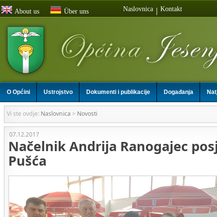
Naslovnica
Kontakt
|
About us
Über uns
O Općini
Ustrojstvo
Dokumenti i publikacije
Događanja
Nat
Vi ste ovdje:
Naslovnica
>
Novosti
07.12.2017
Načelnik Andrija Ranogajec pos
Pušća