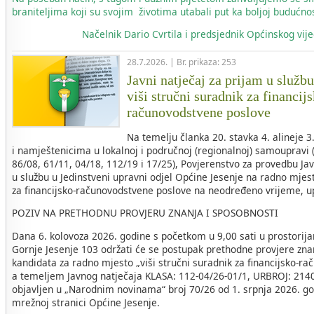
braniteljima koji su svojim životima utabali put ka boljoj budućnos
Načelnik
Dario Cvrtila i predsjednik Općinskog vi
28.7.2026. | Br. prikaza: 253
Javni natječaj za prijam u služb
viši stručni suradnik za financij
računovodstvene poslove
Na temelju članka 20. stavka 4. alineje 
i namještenicima u lokalnoj i područnoj (regionalnoj) samoupravi 
86/08, 61/11, 04/18, 112/19 i 17/25), Povjerenstvo za provedbu Ja
u službu u Jedinstveni upravni odjel Općine Jesenje na radno mjest
za financijsko-računovodstvene poslove na neodređeno vrijeme, u
POZIV NA PRETHODNU PROVJERU ZNANJA I SPOSOBNOSTI
Dana 6. kolovoza 2026. godine s početkom u 9,00 sati u prostorij
Gornje Jesenje 103 održati će se postupak prethodne provjere zna
kandidata za radno mjesto „viši stručni suradnik za financijsko-r
a temeljem Javnog natječaja KLASA: 112-04/26-01/1, URBROJ: 2140-
objavljen u „Narodnim novinama“ broj 70/26 od 1. srpnja 2026. go
mrežnoj stranici Općine Jesenje.