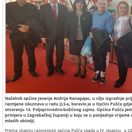
Načelnik općine Jesenje Andrija Ranogajec, u cilju izgradnje pri
razmjene iskustava u radu JLS-a, boravio je u Općini Pušća gdje
otvorenju 14. Poljoprivredno-božićnog sajma. Općina Pušća jedna
primjera u Zagrebačkoj županiji u koju se u posljednje vrijeme 
mladih obitelji.
Prema stupnju razvijenosti općina Pušća spada u IV. skupinu, a 20