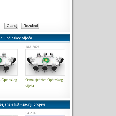
ce Općinskog vijeća
18.6.2026.
a Općinskog
Osma sjednica Općinskog
vijeća
ejanski list - zadnji brojevi
1.4.2018.