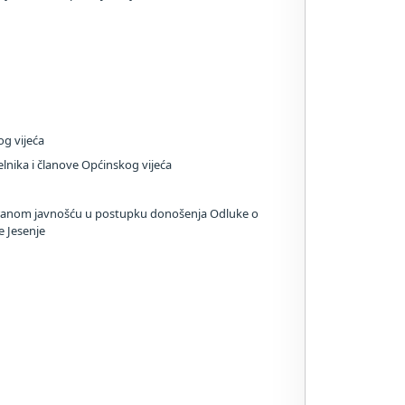
og vijeća
elnika i članove Općinskog vijeća
siranom javnošću u postupku donošenja Odluke o
 Jesenje