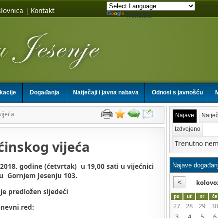
Powere
lovnica
|
Kontakt
Translate
ikacije
Događanja
Natječaji i javna nabava
Odnosi s javnošću
M
ijeća
Najave
Natječ
Izdvojeno
inskog vijeća
Trenutno nem
2018. godine (ćetvrtak) u 19,00 sati u vijećnici
u Gornjem Jesenju 103.
kolovo
je predložen sljedeći
po
ut
sr
če
27
28
29
30
nevni red:
3
4
5
6