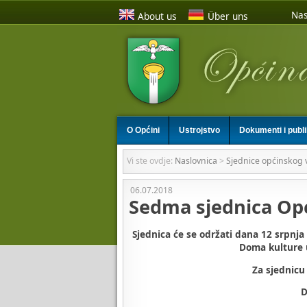
Nas
About us
Über uns
O Općini
Ustrojstvo
Dokumenti i publ
Vi ste ovdje:
Naslovnica
>
Sjednice općinskog v
06.07.2018
Sedma sjednica Opć
Sjednica će se održati dana 12 srpnja 
Doma kulture 
Za sjednicu 
D