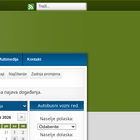
d by
ultimedija
Kontakt
aji
Najčitanije
Zadnja promjena
a najava događanja.
Autobusni vozni red
z 2026
Naselje polaska:
pe
su
ne
31
1
2
Naselje dolaska:
7
8
9