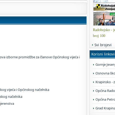
Radobojsko - je
broj 100
Svi brojevi
Korisni linkovi
ova izborne promidžbe za članove Općinskog vijeća i
Gornje Jesen
Osnovna škol
Krapinsko - 
skog vijeća i Općinskog načelnika
Općina Rado
nskog načelnika
Općina Petr
jerenstva
Grad Krapin