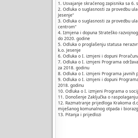
1. Usvajanje skraćenog zapisnika sa 6. 
2. Odluka o suglasnosti za provedbu ula
Jesenje“
3. Odluka o suglasnosti za provedbu ul
centrom“
4. Izmjena i dopuna Strateško razvojno
do 2020. godine
5. Odluka o proglašenju statusa nerazvr
k.o. Jesenje
6. Odluka o I. izmjeni i dopuni Proraču
7. Odluka o I. izmjeni Programa održav
za 2018. godinu
8. Odluka o I. izmjeni Programa javnih 
9. Odluka o I. izmjeni i dopuni Program
2018. godinu
10. Odluka o I. izmjeni Programa o soci
11. Donošenje Zaključka o raspolaganju
12. Razmatranje prijedloga Krakoma d.o.
miješanog komunalnog otpada i bioraz
13. Pitanja i prijedlozi
PRED