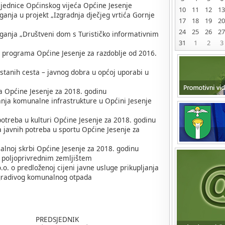
sjednice Općinskog vijeća Općine Jesenje
10
11
12
13
ganja u projekt „Izgradnja dječjeg vrtića Gornje
17
18
19
20
24
25
26
27
aganja „Društveni dom s Turističko informativnim
31
1
2
3
g programa Općine Jesenje za razdoblje od 2016.
stanih cesta – javnog dobra u općoj uporabi u
na Općine Jesenje za 2018. godinu
anja komunalne infrastrukture u Općini Jesenje
potreba u kulturi Općine Jesenje za 2018. godinu
a javnih potreba u sportu Općine Jesenje za
jalnoj skrbi Općine Jesenje za 2018. godinu
 poljoprivrednim zemljištem
o. o predloženoj cijeni javne usluge prikupljanja
gradivog komunalnog otpada
SJEDNIK