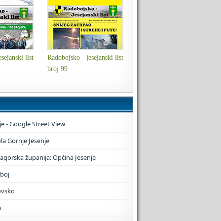
sejanski list -
Radobojsko - jesejanski list -
broj 99
je - Google Street View
a Gornje Jesenje
zagorska županija: Općina Jesenje
boj
ovsko
a