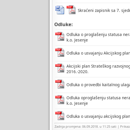
Skraćeni zapisnik sa 7. sjed
Odluke:
Odluka o proglašenju statusa ner
k.o. Jesenje
Odluka o usvajanju Akcijskog pla
Akcijski plan Strateškog razvojn
2016.-2020.
Odluka o provedbi kaitalnog ulag
Odluka oproglašenju statusa nera
k.o. Jesenje
Odluka o usvajanju akcijskog pla
Zadnja promjena: 06.09.2018. u 11:25 sati
| Prika