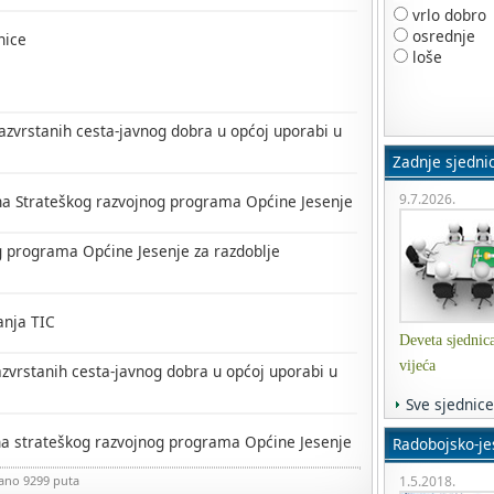
vrlo dobro
osrednje
nice
loše
azvrstanih cesta-javnog dobra u općoj uporabi u
Zadnje sjedni
9.7.2026.
na Strateškog razvojnog programa Općine Jesenje
og programa Općine Jesenje za razdoblje
anja TIC
Deveta sjednic
vijeća
zvrstanih cesta-javnog dobra u općoj uporabi u
Sve sjednice
na strateškog razvojnog programa Općine Jesenje
Radobojsko-jes
1.5.2018.
zano 9299 puta