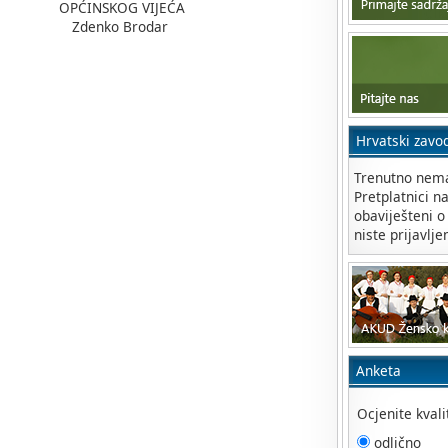
KOG VIJEĆA
o Brodar
Hrvatski zavo
Trenutno nema
Pretplatnici n
obaviješteni o
niste prijavlje
Anketa
Ocjenite kval
odlično