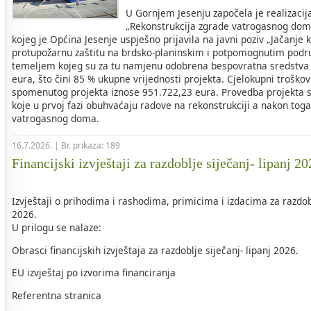
U Gornjem Jesenju započela je realizacij
„Rekonstrukcija zgrade vatrogasnog dom
kojeg je Općina Jesenje uspješno prijavila na javni poziv „Jačanje 
protupožarnu zaštitu na brdsko-planinskim i potpomognutim područ
temeljem kojeg su za tu namjenu odobrena bespovratna sredstva 
eura, što čini 85 % ukupne vrijednosti projekta. Cjelokupni troškovi
spomenutog projekta iznose 951.722,23 eura. Provedba projekta s
koje u prvoj fazi obuhvaćaju radove na rekonstrukciji a nakon tog
vatrogasnog doma.
16.7.2026. | Br. prikaza: 189
Financijski izvještaji za razdoblje siječanj- lipanj 2
Izvještaji o prihodima i rashodima, primicima i izdacima za razdob
2026.
U prilogu se nalaze:
Obrasci financijskih izvještaja za razdoblje siječanj- lipanj 2026.
EU izvještaj po izvorima financiranja
Referentna stranica