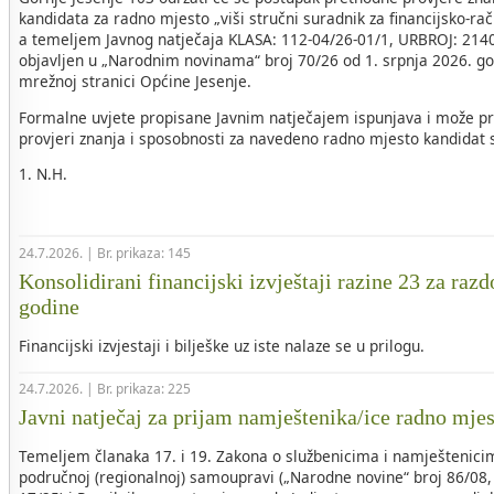
kandidata za radno mjesto „viši stručni suradnik za financijsko-r
a temeljem Javnog natječaja KLASA: 112-04/26-01/1, URBROJ: 2140-
objavljen u „Narodnim novinama“ broj 70/26 od 1. srpnja 2026. go
mrežnoj stranici Općine Jesenje.
Formalne uvjete propisane Javnim natječajem ispunjava i može pri
provjeri znanja i sposobnosti za navedeno radno mjesto kandidat sl
1. N.H.
24.7.2026. | Br. prikaza: 145
Konsolidirani financijski izvještaji razine 23 za razd
godine
Financijski izvjestaji i bilješke uz iste nalaze se u prilogu.
24.7.2026. | Br. prikaza: 225
Javni natječaj za prijam namještenika/ice radno mje
Temeljem članaka 17. i 19. Zakona o službenicima i namještenicim
područnoj (regionalnoj) samoupravi („Narodne novine“ broj 86/08, 