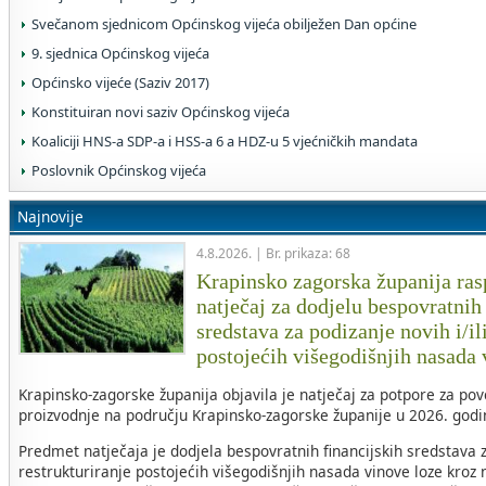
Svečanom sjednicom Općinskog vijeća obilježen Dan općine
9. sjednica Općinskog vijeća
Općinsko vijeće (Saziv 2017)
Konstituiran novi saziv Općinskog vijeća
Koaliciji HNS-a SDP-a i HSS-a 6 a HDZ-u 5 vjećničkih mandata
Poslovnik Općinskog vijeća
Najnovije
4.8.2026. | Br. prikaza: 68
Krapinsko zagorska županija rasp
natječaj za dodjelu bespovratnih
sredstava za podizanje novih i/il
postojećih višegodišnjih nasada
Krapinsko-zagorske županija objavila je natječaj za potpore za po
proizvodnje na području Krapinsko-zagorske županije u 2026. godin
Predmet natječaja je dodjela bespovratnih financijskih sredstava za
restrukturiranje postojećih višegodišnjih nasada vinove loze kroz 