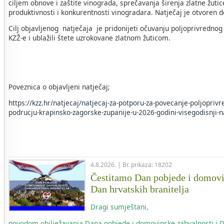
ciljem obnove i zaštite vinograda, sprečavanja širenja zlatne žuti
produktivnosti i konkurentnosti vinogradara. Natječaj je otvoren 
Cilj objavljenog natječaja je pridonijeti očuvanju poljoprivrednog
KZŽ-e i ublažili štete uzrokovane zlatnom žuticom.
Poveznica o objavljeni natječaj;
https://kzz.hr/natjecaj/natjecaj-za-potporu-za-povecanje-poljopriv
podrucju-krapinsko-zagorske-zupanije-u-2026-godini-visegodisnji-n
4.8.2026. | Br. prikaza: 18202
Čestitamo Dan pobjede i domovi
Dan hrvatskih branitelja
Dragi sumještani,
povodom obilježavanja Dana pobjede i domovinske zahvalnosti i 