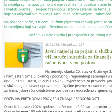
branitelja svima upućujemo iskrene čestitke, na poseban način hr
Hrvatski branitelji svojom hrabrošću i žrtvom stvarali su temelje
koje su zalijevali svojm krvlju, zato im sa poštovanjem i zahvaln
Na poseban način, s tugom i dužnim pijetetom zahvaljujemo se s
braniteljima koji su svojim životima utabali put ka boljoj budućnos
Načelnik
Dario Cvrtila i predsjednik Općinskog vi
28.7.2026. | Br. prikaza: 277
Javni natječaj za prijam u služb
viši stručni suradnik za financij
računovodstvene poslove
Na temelju članka 20. stavka 4. alineje 
i namještenicima u lokalnoj i područnoj (regionalnoj) samoupravi 
86/08, 61/11, 04/18, 112/19 i 17/25), Povjerenstvo za provedbu Ja
u službu u Jedinstveni upravni odjel Općine Jesenje na radno mjest
za financijsko-računovodstvene poslove na neodređeno vrijeme, u
POZIV NA PRETHODNU PROVJERU ZNANJA I SPOSOBNOSTI
Dana 6. kolovoza 2026. godine s početkom u 9,00 sati u prostorij
Gornje Jesenje 103 održati će se postupak prethodne provjere zna