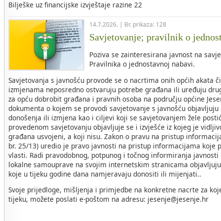
Bilješke uz financijske izvještaje razine 22
14.7.2026. | Br. prikaza: 128
Savjetovanje; pravilnik o jednos
Poziva se zainteresirana javnost na savje
Pravilnika o jednostavnoj nabavi.
Savjetovanja s javnošću provode se o nacrtima onih općih akata č
izmjenama neposredno ostvaruju potrebe građana ili uređuju drug
za opću dobrobit građana i pravnih osoba na području općine Jese
dokumenta o kojem se provodi savjetovanje s javnošću objavljuju s
donošenja ili izmjena kao i ciljevi koji se savjetovanjem žele post
provedenom savjetovanju objavljuje se i izvješće iz kojeg je vidljivo
građana usvojeni, a koji nisu. Zakon o pravu na pristup informac
br. 25/13) uredio je pravo javnosti na pristup informacijama koje p
vlasti. Radi pravodobnog, potpunog i točnog informiranja javnosti
lokalne samouprave na svojim internetskim stranicama objavljuju 
koje u tijeku godine dana namjeravaju donositi ili mijenjati..
Svoje prijedloge, mišljenja i primjedbe na konkretne nacrte za koj
tijeku, možete poslati e-poštom na adresu: jesenje@jesenje.hr