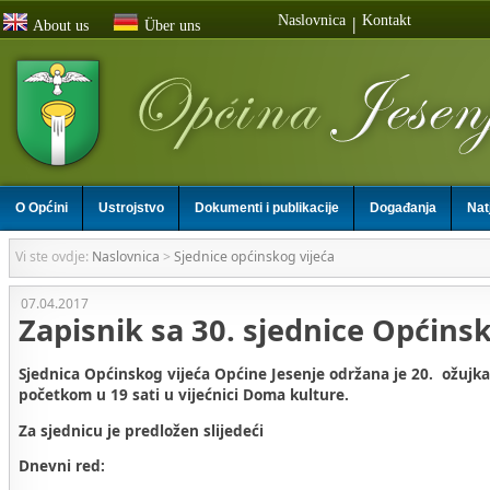
Naslovnica
Kontakt
|
About us
Über uns
O Općini
Ustrojstvo
Dokumenti i publikacije
Događanja
Nat
Vi ste ovdje:
Naslovnica
>
Sjednice općinskog vijeća
07.04.2017
Zapisnik sa 30. sjednice Općinsk
Sjednica Općinskog vijeća Općine Jesenje održana je 20. ožujka
početkom u 19 sati u vijećnici Doma kulture.
Za sjednicu je predložen slijedeći
Dnevni red: