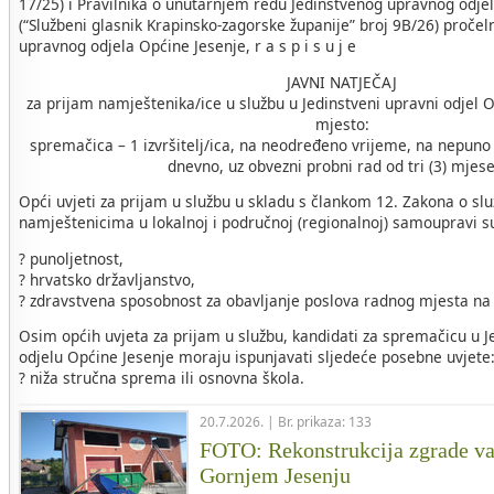
17/25) i Pravilnika o unutarnjem redu Jedinstvenog upravnog odje
(“Službeni glasnik Krapinsko-zagorske županije” broj 9B/26) pročel
upravnog odjela Općine Jesenje, r a s p i s u j e
JAVNI NATJEČAJ
za prijam namještenika/ice u službu u Jedinstveni upravni odjel 
mjesto:
spremačica – 1 izvršitelj/ica, na neodređeno vrijeme, na nepuno
dnevno, uz obvezni probni rad od tri (3) mjes
Opći uvjeti za prijam u službu u skladu s člankom 12. Zakona o sl
namještenicima u lokalnoj i područnoj (regionalnoj) samoupravi s
? punoljetnost,
? hrvatsko državljanstvo,
? zdravstvena sposobnost za obavljanje poslova radnog mjesta na
Osim općih uvjeta za prijam u službu, kandidati za spremačicu 
odjelu Općine Jesenje moraju ispunjavati sljedeće posebne uvjete
? niža stručna sprema ili osnovna škola.
20.7.2026. | Br. prikaza: 133
FOTO: Rekonstrukcija zgrade v
Gornjem Jesenju