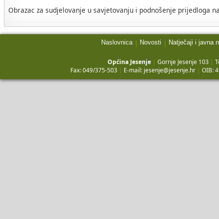
Obrazac za sudjelovanje u savjetovanju i podnošenje prijedloga na
Naslovnica
Novosti
Natječaji i javna 
|
|
Općina Jesenje
|
Gornje Jesenje 103
|
T
Fax: 049/375-503
|
E-mail:
jesenje@jesenje.hr
|
OIB: 