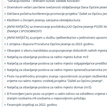
"Sanacija klizišta – drenažni sustav zaselak Kovačeci"
Dramskom večeri završene svečanosti obilježavanja Dana Općine Jesen
Održana početna konferencija promocije projekta “Zaželi za Općinu Jes
Klizištem u Donjem Jesenju zatrpana obiteljska kuća
JAVNI NATJEČAJ za imenovanje pročelnika JUO Općine Jesenje POZI
ZNANJA I SPOSOBNOSTI
JAVNI NATJEČAJ za prijam u službu vježbenika/ice u Jedinstveni upravni
I. izmjena i dopuna Proračuna Općine Jesenje za 2023. godinu
Obavijest o izboru kandidata za popunjavanje slobodnih radnih mjesta
Natječaj za obavljanje poslova za radno mjesto kuhar m/ž
Natječaj za obavljanje poslova za radno mjesto odgajatelja/ice predško
Natječaj za obavljanje poslova za radno mjesto spremačica/servirka (m
Poziv na prethodnu provjeru znanja i sposobnosti za prijam službenik
vrijeme na radno mjesto: voditelj projekta “Zaželi za Općinu Jesenje“.
Natječaj za obavljanje poslova za radno mjesto domar (m/ž)
II Ponovljeni Javni poziv za prijem u radni odnos na određeno vrijem
starijim osobama i/ili osobama u nepovoljnom položaju
Financijski izvještaji za 2022. godinu