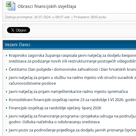
Obrasci financijskih izvještaja
Zadnja promjena: 26.07.2024. u 08:07 sati
| Prikazano 3050 puta
Vezani članci
Krapinsko zagorska županija raspisala javni natječaj za dodjelu bespovr
sredstava za podizanje novih i/ili restrukturiranje postojećih višegodi
Čestitamo Dan pobjede i domovinske zahvalnosti i Dan hrvatskih brani
Javni natječaj za prijam u službu na radno mjesto viši stručni suradnik z
računovodstvene poslove
Javni natječaj za prijam namještenika/ice radno mjesto spremačica
Konsolidirani financijski izvještaji razine 23 za razdoblje I-VI 2026. godi
Financijski izvještaji za razdoblje siječanj- lipanj 2026
Javni natječaj za financiranje programa i projekata udruga na području
godini- Odluka načelnika o odobravanju sredstava
Javni poziv za podnošenje prijedloga za dodjelu javnih priznanja Općin