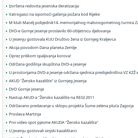
Izvršena redovita jesenska deratizacija
Vatrogasci na ispomoći gašenja požara kod Rijeke
M klub Macelj pobjednik14. memorijalnog malonogometnog turnira Z
DVD-e Gornje Jesenje proslavilo 60-obljetnicu djelovanja
U Jesenju gostovala KUU Društvo žena iz Gornjeg Kraljevca
Akcija povodom Dana planeta Zemlje
Oprez prilikom spaljivanja korova!
Održana godišnja skupština DVD-a Jesenje
U prostorijama DVD-a Jesenje održana sjednica predsjedništva VZ KZŽ-
AKUD "Žensko kazalište" iz Gornjeg Jesenja
DVD Gornje Jesenje
Nastup AKUD-a "Žensko kazalište na REGI 2011
Održavano predavanje u sklopu projekta Šume-zelena pluća Zagorja
Proslava Martinja
Prvi video spot pjesme AKUDA "Žensko kazališta"
U Jesenju gostovali sinjski kazalištarci