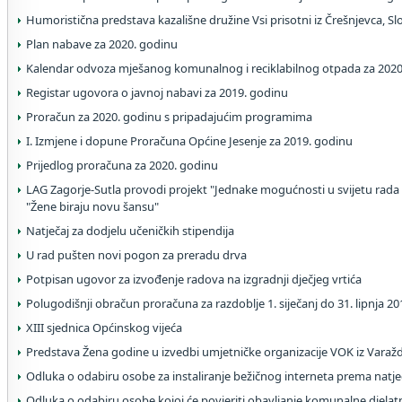
Humoristična predstava kazališne družine Vsi prisotni iz Črešnjevca, Sl
Plan nabave za 2020. godinu
Kalendar odvoza mješanog komunalnog i reciklabilnog otpada za 2020
Registar ugovora o javnoj nabavi za 2019. godinu
Proračun za 2020. godinu s pripadajućim programima
I. Izmjene i dopune Proračuna Općine Jesenje za 2019. godinu
Prijedlog proračuna za 2020. godinu
LAG Zagorje-Sutla provodi projekt "Jednake mogućnosti u svijetu rada 
"Žene biraju novu šansu"
Natječaj za dodjelu učeničkih stipendija
U rad pušten novi pogon za preradu drva
Potpisan ugovor za izvođenje radova na izgradnji dječjeg vrtića
Polugodišnji obračun proračuna za razdoblje 1. siječanj do 31. lipnja 2
XIII sjednica Općinskog vijeća
Predstava Žena godine u izvedbi umjetničke organizacije VOK iz Varaž
Odluka o odabiru osobe za instaliranje bežičnog interneta prema natj
Odluka o odabiru osobe kojoj će povjeriti obavljanje komunalne djelat