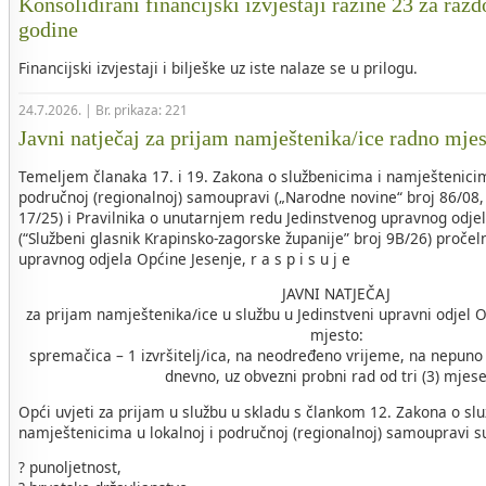
Konsolidirani financijski izvještaji razine 23 za razd
godine
Financijski izvjestaji i bilješke uz iste nalaze se u prilogu.
24.7.2026. | Br. prikaza: 221
Javni natječaj za prijam namještenika/ice radno mje
Temeljem članaka 17. i 19. Zakona o službenicima i namještenicim
područnoj (regionalnoj) samoupravi („Narodne novine“ broj 86/08, 
17/25) i Pravilnika o unutarnjem redu Jedinstvenog upravnog odje
(“Službeni glasnik Krapinsko-zagorske županije” broj 9B/26) pročel
upravnog odjela Općine Jesenje, r a s p i s u j e
JAVNI NATJEČAJ
za prijam namještenika/ice u službu u Jedinstveni upravni odjel 
mjesto:
spremačica – 1 izvršitelj/ica, na neodređeno vrijeme, na nepuno
dnevno, uz obvezni probni rad od tri (3) mjes
Opći uvjeti za prijam u službu u skladu s člankom 12. Zakona o sl
namještenicima u lokalnoj i područnoj (regionalnoj) samoupravi s
? punoljetnost,