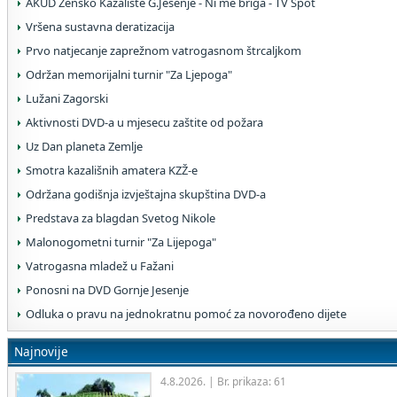
AKUD Žensko Kazalište G.Jesenje - Ni me briga - TV Spot
Vršena sustavna deratizacija
Prvo natjecanje zaprežnom vatrogasnom štrcaljkom
Održan memorijalni turnir "Za Ljepoga"
Lužani Zagorski
Aktivnosti DVD-a u mjesecu zaštite od požara
Uz Dan planeta Zemlje
Smotra kazališnih amatera KZŽ-e
Održana godišnja izvještajna skupština DVD-a
Predstava za blagdan Svetog Nikole
Malonogometni turnir "Za Lijepoga"
Vatrogasna mladež u Fažani
Ponosni na DVD Gornje Jesenje
Odluka o pravu na jednokratnu pomoć za novorođeno dijete
Najnovije
4.8.2026. | Br. prikaza: 61