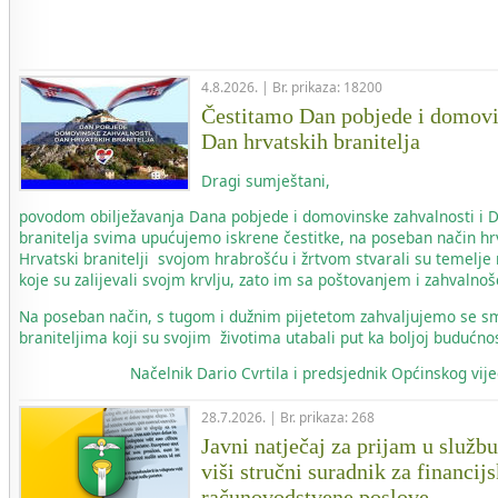
4.8.2026. | Br. prikaza: 18200
Čestitamo Dan pobjede i domovi
Dan hrvatskih branitelja
Dragi sumještani,
povodom obilježavanja Dana pobjede i domovinske zahvalnosti i 
branitelja svima upućujemo iskrene čestitke, na poseban način hr
Hrvatski branitelji svojom hrabrošću i žrtvom stvarali su temelje
koje su zalijevali svojm krvlju, zato im sa poštovanjem i zahvaln
Na poseban način, s tugom i dužnim pijetetom zahvaljujemo se s
braniteljima koji su svojim životima utabali put ka boljoj budućnos
Načelnik
Dario Cvrtila i predsjednik Općinskog vi
28.7.2026. | Br. prikaza: 268
Javni natječaj za prijam u služb
viši stručni suradnik za financij
računovodstvene poslove