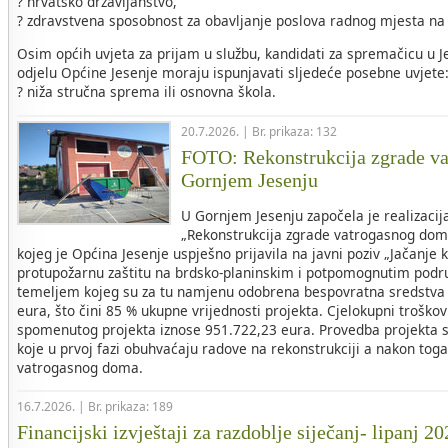
? hrvatsko državljanstvo,
? zdravstvena sposobnost za obavljanje poslova radnog mjesta na
Osim općih uvjeta za prijam u službu, kandidati za spremačicu 
odjelu Općine Jesenje moraju ispunjavati sljedeće posebne uvjete
? niža stručna sprema ili osnovna škola.
20.7.2026. | Br. prikaza: 132
FOTO: Rekonstrukcija zgrade v
Gornjem Jesenju
U Gornjem Jesenju započela je realizacij
„Rekonstrukcija zgrade vatrogasnog dom
kojeg je Općina Jesenje uspješno prijavila na javni poziv „Jačanje 
protupožarnu zaštitu na brdsko-planinskim i potpomognutim područ
temeljem kojeg su za tu namjenu odobrena bespovratna sredstva 
eura, što čini 85 % ukupne vrijednosti projekta. Cjelokupni troškovi
spomenutog projekta iznose 951.722,23 eura. Provedba projekta s
koje u prvoj fazi obuhvaćaju radove na rekonstrukciji a nakon tog
vatrogasnog doma.
16.7.2026. | Br. prikaza: 189
Financijski izvještaji za razdoblje siječanj- lipanj 2