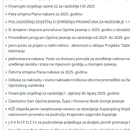
Financijski izvještaji razine 22 za razdoblje I-IX 2025
Peta izmjena Plana nabave za 2025. godinu
POLUGODIŠNJI IZVJEŠTAJ O IZVRŠENJU PRORAČUNA ZA RAZDOBLJE 1.1.2
II. Izmjene i dopune proračuna Općine Jesenje u 2025. godini s obrazl
Provedbeni program Općine Jesenje za razdoblje od 2025. do 2029. go
Javni poziv za prijam u radni odnos - aktivnosti u sklopu Projekta "Zaželi
testiranja
Jednostavna nabava- Poziv za dostavu ponuda za izvođenje radova na
uređenje okoliša i staza na mjesnom groblju u Gornjem Jesenju
Četvrta izmjena Plana nabave za 2025. godinu
Odluka za naknadu i visine naknade troškova izborne promidžbe za čla
Općinskog načelnika
Financijski izvještaji za razdoblje;1. siječanj-30. lipanj 2025. godine
Čestitamo Dan Općine Jesenje, Župe i Osnovne škole Gornje Jesenje
KZŽ objavila javno savjetovanje vezano za obavljanje županijskog linij
cestovnom prometu na području Krapinsko-zagorske županije.
J A V N I P O Z I V za podnošenje prijedloga za dodjelu javnih priznanja