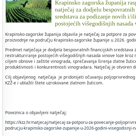
Krapinsko zagorska županija rasp
natječaj za dodjelu bespovratnih
sredstava za podizanje novih i/il
postojećih višegodišnjih nasada
Krapinsko-zagorske županija objavila je natječaj za potpore za po
proizvodnje na području Krapinsko-zagorske županije u 2026. godin
Predmet natječaja je dodjela bespovratnih financijskih sredstava za
restrukturiranje postojećih višegodišnjih nasada vinove loze kroz 
ciljem obnove i zaštite vinograda, sprečavanja širenja zlatne žuti
produktivnosti i konkurentnosti vinogradara. Natječaj je otvoren 
Cilj objavljenog natječaja je pridonijeti očuvanju poljoprivrednog
KZŽ-e i ublažili štete uzrokovane zlatnom žuticom.
Poveznica o objavljeni natječaj;
https://kzz.hr/natjecaj/natjecaj-za-potporu-za-povecanje-poljopriv
podrucju-krapinsko-zagorske-zupanije-u-2026-godini-visegodisnji-n