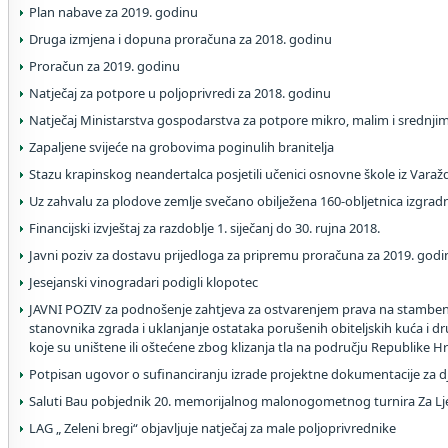
Plan nabave za 2019. godinu
Druga izmjena i dopuna proračuna za 2018. godinu
Proračun za 2019. godinu
Natječaj za potpore u poljoprivredi za 2018. godinu
Natječaj Ministarstva gospodarstva za potpore mikro, malim i srednj
Zapaljene svijeće na grobovima poginulih branitelja
Stazu krapinskog neandertalca posjetili učenici osnovne škole iz Varaž
Uz zahvalu za plodove zemlje svečano obilježena 160-obljetnica izgrad
Financijski izvještaj za razdoblje 1. siječanj do 30. rujna 2018.
Javni poziv za dostavu prijedloga za pripremu proračuna za 2019. godi
Jesejanski vinogradari podigli klopotec
JAVNI POZIV za podnošenje zahtjeva za ostvarenjem prava na stamben
stanovnika zgrada i uklanjanje ostataka porušenih obiteljskih kuća i 
koje su uništene ili oštećene zbog klizanja tla na području Republike H
Potpisan ugovor o sufinanciranju izrade projektne dokumentacije za dje
Saluti Bau pobjednik 20. memorijalnog malonogometnog turnira Za L
LAG „ Zeleni bregi“ objavljuje natječaj za male poljoprivrednike