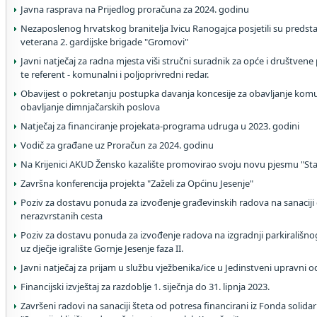
Javna rasprava na Prijedlog proračuna za 2024. godinu
Nezaposlenog hrvatskog branitelja Ivicu Ranogajca posjetili su predst
veterana 2. gardijske brigade "Gromovi"
Javni natječaj za radna mjesta viši stručni suradnik za opće i društvene 
te referent - komunalni i poljoprivredni redar.
Obavijest o pokretanju postupka davanja koncesije za obavljanje komu
obavljanje dimnjačarskih poslova
Natječaj za financiranje projekata-programa udruga u 2023. godini
Vodič za građane uz Proračun za 2024. godinu
Na Krijenici AKUD Žensko kazalište promovirao svoju novu pjesmu "Star
Završna konferencija projekta "Zaželi za Općinu Jesenje"
Poziv za dostavu ponuda za izvođenje građevinskih radova na sanaciji o
nerazvrstanih cesta
Poziv za dostavu ponuda za izvođenje radova na izgradnji parkirališno
uz dječje igralište Gornje Jesenje faza II.
Javni natječaj za prijam u službu vježbenika/ice u Jedinstveni upravni o
Financijski izvještaj za razdoblje 1. siječnja do 31. lipnja 2023.
Završeni radovi na sanaciji šteta od potresa financirani iz Fonda solidar