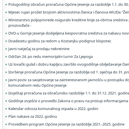
Polugodišnji obračun proračuna Općine Jesenje za razdoblje 1.1. do 30.
Mjesec rujan prožet brojnim aktivnostima članica i članova AKUDa "Žen
Ministarstvo poljoprivrede osiguralo kreditne linije za obrtna sredstva
proizvođače -
DVD-u Gornje Jesenje dodijeljena bespovratna sredstva za nabavu no
Dvadesetu godinu za redom u Kostanjku podignut klopotec
Javni natječaj za prodaju nekretnine
Održan 24. po redu memorijalni turnir Za Ljepoga
Uz lovački gulaš i dobru kapljicu završilo ovogodišnje obilježavanje Da
Izvršenje proračuna Općine Jesenje za razdoblje od 1. siječnja do 31. p
Javni poziv za savjetovanje sa zainteresiranom javnošću u postupku 
komunalnom redu Općine Jesenje
Izvještaji proračuna za obračunsko razdoblje 1.1. do 31.12. 2021. godin
Godišnje izvješće o provedbi Zakona o pravu na pristup informacijama
Kalendar odvoza komunalnog otpada u 2022. godini
Plan nabave za 2022. godinu
Provedbeni program Općine Jesenje za razdoblje 2021.-2025. godine