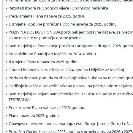
Konačni rezultati izbora za članove Općinskog vijeća i Općinskog načel
Rezultati izbora za Općinsko vijeće i Općinskog načelnika
Treća izmjena Plana nabave za 2025. godinu
I. Izmjene i dopune proračuna Općine Jesenje za 2025. godinu
POZIV NA DOSTAVU PONUDA;postupak jednostavne nabave, za predme
javne rasvjete na području općine Jesenje
Javni natječaj za financiranje projekta i programa udruga u 2025. godin
Konsolidirano financijsko izvješće za 2024. godinu
II izmjena Plana nabave za 2025. godinu
Obrasci financijskih izvještaja za 2024. godinu i bilješke uz izvještaj
Poziv za dostavu ponuda za obavljanje usluge ukopa na mjesnom grob
Godišnje izvješće o provedbi zakona o pravu na pristup informacijama
Javni natječaj za prijam namještenika/ice u službu na radno mjesto čis
TESTIRANJA
Prve izmjene Plana nabave za 2025. godinu
Plan nabave za 2025. godinu
Obavijest o privremenom zatvaranju ceste Gornje Jesenje Gornji Lužan
Proračun Općine Jesenje za 2025. godinu s projekcijama za 2026. i 2027