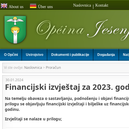
Naslovnica
Kontakt
|
About us
Über uns
O Općini
Ustrojstvo
Dokumenti i publikacije
Događanja
Nat
Vi ste ovdje:
Naslovnica
>
Proračun
30.01.2024
Financijski izvještaj za 2023. go
Na temelju obaveza o sastavljanju, podnošenju i objavi financijs
prilogu se objavljuju financijski izvještaji i bilješke uz financijs
godinu.
Izvještaji se nalaze u prilogu;