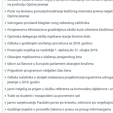
na području Općine Jesenje
Poziv na dostavu ponuda;Instaliranje bežičnog interneta prema natje
Općine Jesenje
Vatrogasci proslavili blagdan svog nebeskog zaštitnika
Povjerenstvo Ministarstva graditeljstva obišlo kuće oštećene klizištima
Općinska delegacija obišla mještane starije životne dobi
Odluka o godišnjem izvršenju proračuna za 2018. godinu
Financijski izvještaj za razdoblje 1. siječanj do 31. ožujka 2019.
Obavijest mještanima o izlaženju Jesejanskog lista
Izbori za članove u Europski parlament-obavijest biračima
Prigodnim programom obilježen Dan žena
Odluka načelnika o dodjeli sredastava projektima/programima udruga
Jesenje u 2019. godini
Javni natječaj za prijam u službu referenta za komunalnu djelatnost i 
Traže se studenti i nezaposleni za povremeni rad
Javno savjetovanje; Paušalni porez po krevetu, odnosno po smještajno
Godišnje izvješće o provedbi Zakona o pravu na prisup informacijama