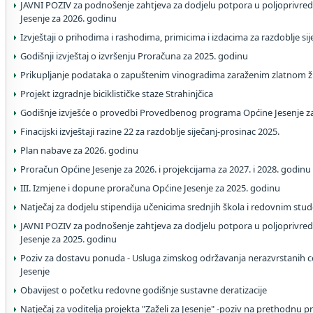
JAVNI POZIV za podnošenje zahtjeva za dodjelu potpora u poljoprivred
Jesenje za 2026. godinu
Izvještaji o prihodima i rashodima, primicima i izdacima za razdoblje si
Godišnji izvještaj o izvršenju Proračuna za 2025. godinu
Prikupljanje podataka o zapuštenim vinogradima zaraženim zlatnom 
Projekt izgradnje biciklističke staze Strahinjčica
Godišnje izvješće o provedbi Provedbenog programa Općine Jesenje z
Finacijski izvještaji razine 22 za razdoblje siječanj-prosinac 2025.
Plan nabave za 2026. godinu
Proračun Općine Jesenje za 2026. i projekcijama za 2027. i 2028. godinu
III. Izmjene i dopune proračuna Općine Jesenje za 2025. godinu
Natječaj za dodjelu stipendija učenicima srednjih škola i redovnim stu
JAVNI POZIV za podnošenje zahtjeva za dodjelu potpora u poljoprivred
Jesenje za 2025. godinu
Poziv za dostavu ponuda - Usluga zimskog održavanja nerazvrstanih c
Jesenje
Obavijest o početku redovne godišnje sustavne deratizacije
Natječaj za voditelja projekta "Zaželi za Jesenje" -poziv na prethodnu p