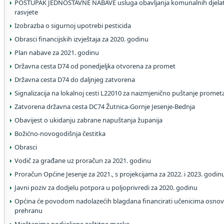
POSTUPAK JEDNOSTAVNE NABAVE usluga obavljanja komunalnih djelatn
rasvjete
Izobrazba o sigurnoj upotrebi pesticida
Obrasci financijskih izvještaja za 2020. godinu
Plan nabave za 2021. godinu
Državna cesta D74 od ponedjeljka otvorena za promet
Državna cesta D74 do daljnjeg zatvorena
Signalizacija na lokalnoj cesti L22010 za naizmjenično puštanje promet
Zatvorena državna cesta DC74 Žutnica-Gornje Jesenje-Bednja
Obavijest o ukidanju zabrane napuštanja županija
Božićno-novogodišnja čestitka
Obrasci
Vodič za građane uz proračun za 2021. godinu
Proračun Općine Jesenje za 2021., s projekcijama za 2022. i 2023. godin
Javni poziv za dodjelu potpora u poljoprivredi za 2020. godinu
Općina će povodom nadolazećih blagdana financirati učenicima osnov
prehranu