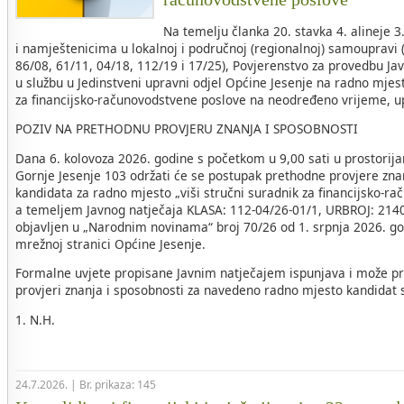
Na temelju članka 20. stavka 4. alineje 
i namještenicima u lokalnoj i područnoj (regionalnoj) samoupravi 
86/08, 61/11, 04/18, 112/19 i 17/25), Povjerenstvo za provedbu Ja
u službu u Jedinstveni upravni odjel Općine Jesenje na radno mjest
za financijsko-računovodstvene poslove na neodređeno vrijeme, u
POZIV NA PRETHODNU PROVJERU ZNANJA I SPOSOBNOSTI
Dana 6. kolovoza 2026. godine s početkom u 9,00 sati u prostorij
Gornje Jesenje 103 održati će se postupak prethodne provjere zna
kandidata za radno mjesto „viši stručni suradnik za financijsko-r
a temeljem Javnog natječaja KLASA: 112-04/26-01/1, URBROJ: 2140-
objavljen u „Narodnim novinama“ broj 70/26 od 1. srpnja 2026. go
mrežnoj stranici Općine Jesenje.
Formalne uvjete propisane Javnim natječajem ispunjava i može pri
provjeri znanja i sposobnosti za navedeno radno mjesto kandidat sl
1. N.H.
24.7.2026. | Br. prikaza: 145