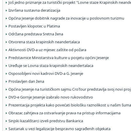
Još jedno priznanje za turistički projekt "Lovne staze Krapinskih neand
Izvršena sustavna deratizacija
Općina Jesenje dobitnik nagrade za inovacije u poslovnom turizmu
Postavljen klopotec u Platima
Održana predstava Sretna žena
Otvorena staza krapinskih neandertalaca
Aktivnosti DVD-a uz mjesec zaštite od požara
Predstavnice Ministarstva kulture u posjetu općini Jesenje
Uređuje se Lovna staza krapinskih neandertalaca
Osposobljeni novi kadrovi DVD-a G. Jesenje
Proslavljen dan žena
Općina Jesenje na turističkom sajmu CroTour predstavlja svoj novi pro
DVD-e Gornje Jesenje izabralo novo rukovodstvo
Prezentacija projekta kako povećati biološku raznolikost u našim šu
Obrazac zahtjeva za ostvarivanje prava na pristup informacijama
Sinjski kazalištarci izveli predstvu Bankarica
Sastanak u vezi legalizacije bespravno sagrađenih objekata