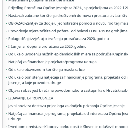
Mještanima podijeljene zaštitne maske
Prijedlog Proračuna Općine Jesenje za 2021., s projekcijama za 2022. i 
Nastavak zabrane korištenja društvenih domova i prostora u vlasništv
OBRAZAC-Zahtjev za dodjelu jednokratne pomoći u novcu roditeljima 
Provođenje mjera zaštite od požara i od bolesti COVID-19 na grobljima
Polugodišnji izvještaj o izvršenju proračuna za 2020. godinu
I. Izmjena i dopuna proračuna za 2020. godinu
Odluka o uvođenju nužnih epidemioloških mjera za područje Krapinsk
Natječaj za financiranje projekata/programa udruga
Odluka o obaveznom korištenju maski za lice
Odluka o poništenju natječaja za financiranje programa, projekata od 
Jesenje, a koje provode udruge
Objava i obavijest biračima povodom izbora zastupnika u Hrvatski sab
IZDAVANJE E-PROPUSNICA
Javni poziv za dostavu prijedloga za dodjelu priznanja Općine Jesenje
Natječaj za financiranje programa, projekata od interesa za Općinu Jes
udruge
Izvedbom predstave Klopca v parku gosti iz Slovenije oduševili mnog