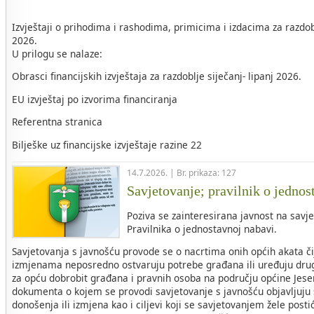
Izvještaji o prihodima i rashodima, primicima i izdacima za razdob
2026.
U prilogu se nalaze:
Obrasci financijskih izvještaja za razdoblje siječanj- lipanj 2026.
EU izvještaj po izvorima financiranja
Referentna stranica
Bilješke uz financijske izvještaje razine 22
14.7.2026. | Br. prikaza: 127
Savjetovanje; pravilnik o jednos
Poziva se zainteresirana javnost na savje
Pravilnika o jednostavnoj nabavi.
Savjetovanja s javnošću provode se o nacrtima onih općih akata č
izmjenama neposredno ostvaruju potrebe građana ili uređuju drug
za opću dobrobit građana i pravnih osoba na području općine Jese
dokumenta o kojem se provodi savjetovanje s javnošću objavljuju s
donošenja ili izmjena kao i ciljevi koji se savjetovanjem žele post