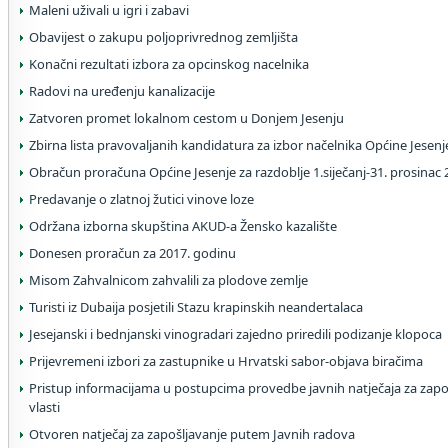
Maleni uživali u igri i zabavi
Obavijest o zakupu poljoprivrednog zemljišta
Konačni rezultati izbora za opcinskog nacelnika
Radovi na uređenju kanalizacije
Zatvoren promet lokalnom cestom u Donjem Jesenju
Zbirna lista pravovaljanih kandidatura za izbor načelnika Općine Jesenj
Obračun proračuna Općine Jesenje za razdoblje 1.siječanj-31. prosinac 
Predavanje o zlatnoj žutici vinove loze
Održana izborna skupština AKUD-a Žensko kazalište
Donesen proračun za 2017. godinu
Misom Zahvalnicom zahvalili za plodove zemlje
Turisti iz Dubaija posjetili Stazu krapinskih neandertalaca
Jesejanski i bednjanski vinogradari zajedno priredili podizanje klopoca
Prijevremeni izbori za zastupnike u Hrvatski sabor-objava biračima
Pristup informacijama u postupcima provedbe javnih natječaja za zapoš
vlasti
Otvoren natječaj za zapošljavanje putem Javnih radova