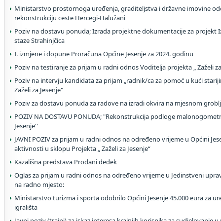
Ministarstvo prostornoga uređenja, graditeljstva i državne imovine od
rekonstrukciju ceste Hercegi-Halužani
Poziv na dostavu ponuda; Izrada projektne dokumentacije za projekt Iz
staze Strahinjčica
I. izmjene i dopune Proračuna Općine Jesenje za 2024. godinu
Poziv na testiranje za prijam u radni odnos Voditelja projekta „ Zaželi z
Poziv na intervju kandidata za prijam „radnik/ca za pomoć u kući stari
Zaželi za Jesenje"
Poziv za dostavu ponuda za radove na izradi okvira na mjesnom grobl
POZIV NA DOSTAVU PONUDA; "Rekonstrukcija podloge malonogometnog
Jesenje''
JAVNI POZIV za prijam u radni odnos na određeno vrijeme u Općini Je
aktivnosti u sklopu Projekta „ Zaželi za Jesenje“
Kazališna predstava Prodani dedek
Oglas za prijam u radni odnos na određeno vrijeme u Jedinstveni uprav
na radno mjesto:
Ministarstvo turizma i sporta odobrilo Općini Jesenje 45.000 eura z
igrališta
Javni poziv (trajni) za iskaz interesa krajnjih korisnika za sudjelovanje u