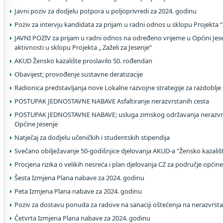
Javni poziv za dodjelu potpora u poljoprivredi za 2024. godinu
Poziv za intervju kandidata za prijam u radni odnos u sklopu Projekta “Z
JAVNI POZIV za prijam u radni odnos na određeno vrijeme u Općini Je
aktivnosti u sklopu Projekta „ Zaželi za Jesenje“
AKUD Žensko kazalište proslavilo 50. rođendan
Obavijest; provođenje sustavne deratizacije
Radionica predstavljanja nove Lokalne razvojne strategije za razdoblje
POSTUPAK JEDNOSTAVNE NABAVE Asfaltiranje nerazvrstanih cesta
POSTUPAK JEDNOSTAVNE NABAVE; usluga zimskog održavanja nerazvrs
Općine Jesenje
Natječaj za dodjelu učeničkih i studentskih stipendija
Svečano obilježavanje 50-godišnjice djelovanja AKUD-a "Žensko kazališ
Procjena rizika o velikih nesreća i plan djelovanja CZ za područje općine
Šesta Izmjena Plana nabave za 2024. godinu
Peta Izmjena Plana nabave za 2024. godinu
Poziv za dostavu ponuda za radove na sanaciji oštećenja na nerazvrs
Četvrta Izmjena Plana nabave za 2024. godinu