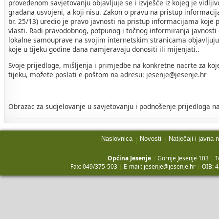
provedenom savjetovanju objavljuje se i izvješće iz kojeg je vidljivo
građana usvojeni, a koji nisu. Zakon o pravu na pristup informac
br. 25/13) uredio je pravo javnosti na pristup informacijama koje p
vlasti. Radi pravodobnog, potpunog i točnog informiranja javnosti
lokalne samouprave na svojim internetskim stranicama objavljuju 
koje u tijeku godine dana namjeravaju donositi ili mijenjati..
Svoje prijedloge, mišljenja i primjedbe na konkretne nacrte za koj
tijeku, možete poslati e-poštom na adresu: jesenje@jesenje.hr
Obrazac za sudjelovanje u savjetovanju i podnošenje prijedloga na
Naslovnica
Novosti
Natječaji i javna 
|
|
Općina Jesenje
|
Gornje Jesenje 103
|
T
Fax: 049/375-503
|
E-mail:
jesenje@jesenje.hr
|
OIB: 