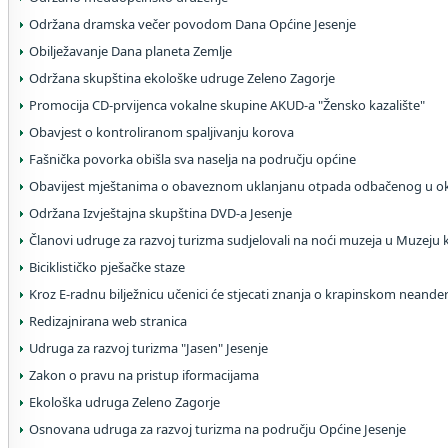
Održana dramska večer povodom Dana Općine Jesenje
Obilježavanje Dana planeta Zemlje
Održana skupština ekološke udruge Zeleno Zagorje
Promocija CD-prvijenca vokalne skupine AKUD-a "Žensko kazalište"
Obavjest o kontroliranom spaljivanju korova
Fašnička povorka obišla sva naselja na području općine
Obavijest mještanima o obaveznom uklanjanu otpada odbačenog u ok
Održana Izvještajna skupština DVD-a Jesenje
Članovi udruge za razvoj turizma sudjelovali na noći muzeja u Muzeju 
Biciklističko pješačke staze
Kroz E-radnu bilježnicu učenici će stjecati znanja o krapinskom neande
Redizajnirana web stranica
Udruga za razvoj turizma "Jasen" Jesenje
Zakon o pravu na pristup iformacijama
Ekološka udruga Zeleno Zagorje
Osnovana udruga za razvoj turizma na području Općine Jesenje