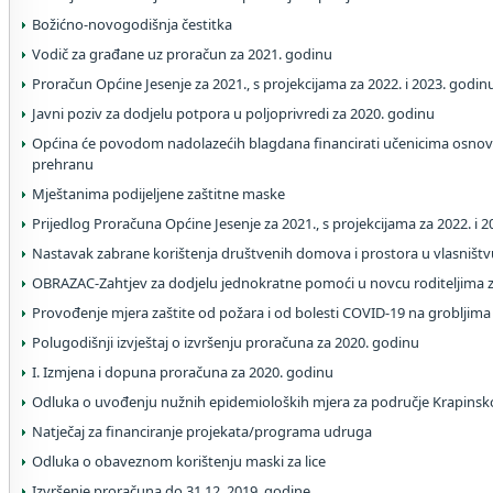
Božićno-novogodišnja čestitka
Vodič za građane uz proračun za 2021. godinu
Proračun Općine Jesenje za 2021., s projekcijama za 2022. i 2023. godin
Javni poziv za dodjelu potpora u poljoprivredi za 2020. godinu
Općina će povodom nadolazećih blagdana financirati učenicima osnov
prehranu
Mještanima podijeljene zaštitne maske
Prijedlog Proračuna Općine Jesenje za 2021., s projekcijama za 2022. i 
Nastavak zabrane korištenja društvenih domova i prostora u vlasništv
OBRAZAC-Zahtjev za dodjelu jednokratne pomoći u novcu roditeljima 
Provođenje mjera zaštite od požara i od bolesti COVID-19 na grobljima
Polugodišnji izvještaj o izvršenju proračuna za 2020. godinu
I. Izmjena i dopuna proračuna za 2020. godinu
Odluka o uvođenju nužnih epidemioloških mjera za područje Krapinsk
Natječaj za financiranje projekata/programa udruga
Odluka o obaveznom korištenju maski za lice
Izvršenje proračuna do 31.12. 2019. godine