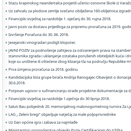
Stazu krapinskog neandertalca posjetili učenici osnovne škole iz Varaž
Uz zahvalu za plodove zemlje svečano obilježena 160-obljetnica izgrad
Financijski izvještaj za razdoblje 1. siječanj do 30. rujna 2018.
Javni poziv za dostavu prijedloga za pripremu proračuna za 2019. godi
Izvršenje Poračuna do 30. 06. 2018.
Jesejanski vinogradari podigli klopotec
JAVNI POZIV za podnošenje zahtjeva za ostvarenjem prava na stamben
stanovnika zgrada i uklanjanje ostataka porušenih obiteljskih kuća i 
koje su uništene ili oštećene zbog klizanja tla na području Republike H
Prva izmjena proračuna za 2018. godinu
Kandidacijska lista grupe birača Andrija Ranogajec-Obavijest o donacij
30.6.2018.
Potpisan ugovor o sufinanciranju izrade projektne dokumentacije za dje
Financijski izvještaj za razdoblje 1.siječnja do 30 lipnja 2018.
Saluti Bau pobjednik 20. memorijalnog malonogometnog turnira Za L
LAG „ Zeleni bregi“ objavljuje natječaj za male poljoprivrednike
Uz Dan općine igra i zabava za najmlađe
Ministarstvo gospodarstva objavilo Poziv Certifikacijom do tržišta