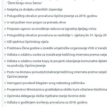
"Žene biraju novu šansu"
Natječaj za dodjelu učeničkih stipendija
Polugodišnji obračun proračuna Općine Jesenje za 2019. godinu
U rad pušten novi pogon za preradu drva
Potpisan ugovor za izvođenje radova na izgradnji dječjeg vrtića
Polugodišnji obračun proračuna za razdoblje 1. siječanj do 31. lipnja 2
XIII sjednica Općinskog vijeća
Predstava Žena godine u izvedbi umjetničke organizacije VOK iz Varaž
Odluka o odabiru osobe za instaliranje bežičnog interneta prema natj
Odluka o odabiru osobe kojoj će povjeriti obavljanje komunalne djelat
na području Općine Jesenje
Poziv na dostavu ponuda;Instaliranje bežičnog interneta prema natje
Općine Jesenje
Vatrogasci proslavili blagdan svog nebeskog zaštitnika
Povjerenstvo Ministarstva graditeljstva obišlo kuće oštećene klizištima
Općinska delegacija obišla mještane starije životne dobi
Odluka o godišnjem izvršenju proračuna za 2018. godinu