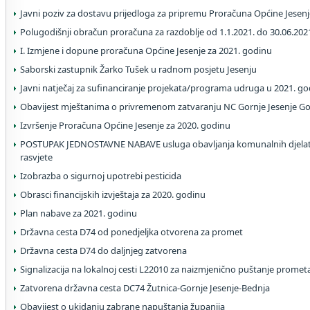
Javni poziv za dostavu prijedloga za pripremu Proračuna Općine Jesenj
Polugodišnji obračun proračuna za razdoblje od 1.1.2021. do 30.06.202
I. Izmjene i dopune proračuna Općine Jesenje za 2021. godinu
Saborski zastupnik Žarko Tušek u radnom posjetu Jesenju
Javni natječaj za sufinanciranje projekata/programa udruga u 2021. go
Obavijest mještanima o privremenom zatvaranju NC Gornje Jesenje Gor
Izvršenje Proračuna Općine Jesenje za 2020. godinu
POSTUPAK JEDNOSTAVNE NABAVE usluga obavljanja komunalnih djelatn
rasvjete
Izobrazba o sigurnoj upotrebi pesticida
Obrasci financijskih izvještaja za 2020. godinu
Plan nabave za 2021. godinu
Državna cesta D74 od ponedjeljka otvorena za promet
Državna cesta D74 do daljnjeg zatvorena
Signalizacija na lokalnoj cesti L22010 za naizmjenično puštanje promet
Zatvorena državna cesta DC74 Žutnica-Gornje Jesenje-Bednja
Obavijest o ukidanju zabrane napuštanja županija