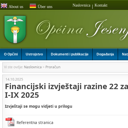
Naslovnica
Kontakt
|
About us
Über uns
O Općini
Ustrojstvo
Dokumenti i publikacije
Događanja
Nat
Vi ste ovdje:
Naslovnica
>
Proračun
14.10.2025
Financijski izvještaji razine 22 z
I-IX 2025
Izvještaji se mogu vidjeti u prilogu
Referentna stranica