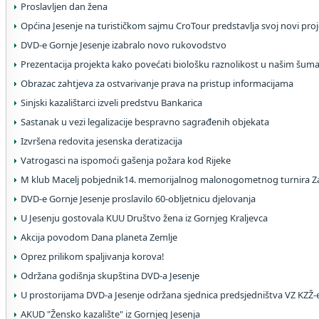
Proslavljen dan žena
Općina Jesenje na turističkom sajmu CroTour predstavlja svoj novi pro
DVD-e Gornje Jesenje izabralo novo rukovodstvo
Prezentacija projekta kako povećati biološku raznolikost u našim šu
Obrazac zahtjeva za ostvarivanje prava na pristup informacijama
Sinjski kazalištarci izveli predstvu Bankarica
Sastanak u vezi legalizacije bespravno sagrađenih objekata
Izvršena redovita jesenska deratizacija
Vatrogasci na ispomoći gašenja požara kod Rijeke
M klub Macelj pobjednik14. memorijalnog malonogometnog turnira Z
DVD-e Gornje Jesenje proslavilo 60-obljetnicu djelovanja
U Jesenju gostovala KUU Društvo žena iz Gornjeg Kraljevca
Akcija povodom Dana planeta Zemlje
Oprez prilikom spaljivanja korova!
Održana godišnja skupština DVD-a Jesenje
U prostorijama DVD-a Jesenje održana sjednica predsjedništva VZ KZŽ-
AKUD "Žensko kazalište" iz Gornjeg Jesenja