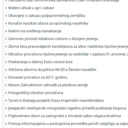
Čestitamo Dan domovinske zahvalnosti i Dan hrvatskih branitelja
Maleni uživali u igri i zabavi
Obavijest o zakupu poljoprivrednog zemljišta
Konačni rezultati izbora za opcinskog nacelnika
Radovi na uređenju kanalizacije
Zatvoren promet lokalnom cestom u Donjem Jesenju
Zbirna lista pravovaljanih kandidatura za izbor načelnika Općine Jesenj
Obračun proračuna Općine Jesenje za razdoblje 1.siječanj-31. prosinac 
Predavanje o zlatnoj žutici vinove loze
Održana izborna skupština AKUD-a Žensko kazalište
Donesen proračun za 2017. godinu
Misom Zahvalnicom zahvalili za plodove zemlje
Polugodišnji obračun proračuna
Turisti iz Dubaija posjetili Stazu krapinskih neandertalaca
Jesejanski i bednjanski vinogradari zajedno priredili podizanje klopoca
Prijevremeni izbori za zastupnike u Hrvatski sabor-objava biračima
Pristup informacijama u postupcima provedbe javnih natječaja za zapoš