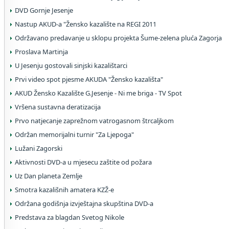
DVD Gornje Jesenje
Nastup AKUD-a "Žensko kazalište na REGI 2011
Održavano predavanje u sklopu projekta Šume-zelena pluća Zagorja
Proslava Martinja
U Jesenju gostovali sinjski kazalištarci
Prvi video spot pjesme AKUDA "Žensko kazališta"
AKUD Žensko Kazalište G.Jesenje - Ni me briga - TV Spot
Vršena sustavna deratizacija
Prvo natjecanje zaprežnom vatrogasnom štrcaljkom
Održan memorijalni turnir "Za Ljepoga"
Lužani Zagorski
Aktivnosti DVD-a u mjesecu zaštite od požara
Uz Dan planeta Zemlje
Smotra kazališnih amatera KZŽ-e
Održana godišnja izvještajna skupština DVD-a
Predstava za blagdan Svetog Nikole