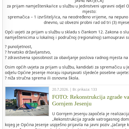
JAVNI NATJEČAJ
za prijam namještenika/ice u službu u Jedinstveni upravni odjel 
mjesto:
spremačica – 1 izvršitelj/ica, na neodređeno vrijeme, na nepuno
dnevno, uz obvezni probni rad od tri (3) mjes
Opći uvjeti za prijam u službu u skladu s člankom 12. Zakona o sl
namještenicima u lokalnoj i područnoj (regionalnoj) samoupravi s
? punoljetnost,
? hrvatsko državljanstvo,
? zdravstvena sposobnost za obavljanje poslova radnog mjesta na
Osim općih uvjeta za prijam u službu, kandidati za spremačicu 
odjelu Općine Jesenje moraju ispunjavati sljedeće posebne uvjete
? niža stručna sprema ili osnovna škola.
20.7.2026. | Br. prikaza: 133
FOTO: Rekonstrukcija zgrade v
Gornjem Jesenju
U Gornjem Jesenju započela je realizacij
„Rekonstrukcija zgrade vatrogasnog dom
kojeg je Općina Jesenje uspješno prijavila na javni poziv „Jačanje 