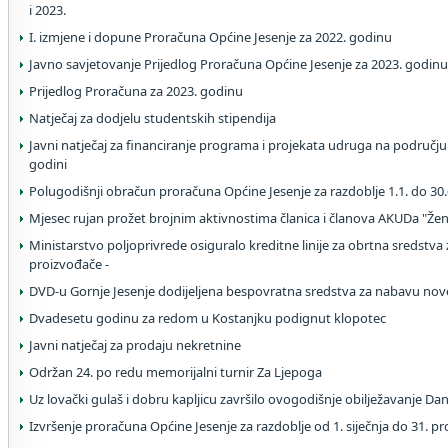
i 2023.
I. izmjene i dopune Proračuna Općine Jesenje za 2022. godinu
Javno savjetovanje Prijedlog Proračuna Općine Jesenje za 2023. godin
Prijedlog Proračuna za 2023. godinu
Natječaj za dodjelu studentskih stipendija
Javni natječaj za financiranje programa i projekata udruga na području
godini
Polugodišnji obračun proračuna Općine Jesenje za razdoblje 1.1. do 30.
Mjesec rujan prožet brojnim aktivnostima članica i članova AKUDa "Žen
Ministarstvo poljoprivrede osiguralo kreditne linije za obrtna sredstva
proizvođače -
DVD-u Gornje Jesenje dodijeljena bespovratna sredstva za nabavu no
Dvadesetu godinu za redom u Kostanjku podignut klopotec
Javni natječaj za prodaju nekretnine
Održan 24. po redu memorijalni turnir Za Ljepoga
Uz lovački gulaš i dobru kapljicu završilo ovogodišnje obilježavanje Da
Izvršenje proračuna Općine Jesenje za razdoblje od 1. siječnja do 31. p