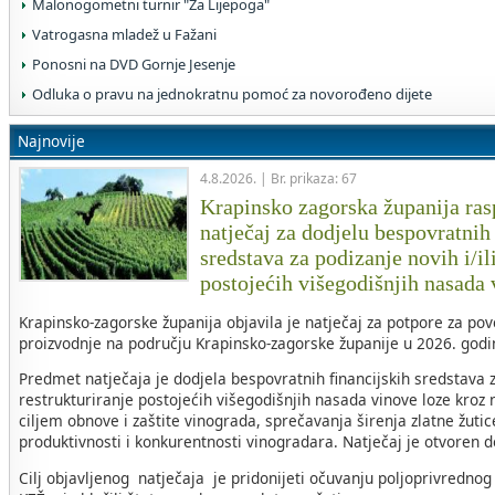
Malonogometni turnir "Za Lijepoga"
Vatrogasna mladež u Fažani
Ponosni na DVD Gornje Jesenje
Odluka o pravu na jednokratnu pomoć za novorođeno dijete
Najnovije
4.8.2026. | Br. prikaza: 67
Krapinsko zagorska županija rasp
natječaj za dodjelu bespovratnih
sredstava za podizanje novih i/il
postojećih višegodišnjih nasada
Krapinsko-zagorske županija objavila je natječaj za potpore za po
proizvodnje na području Krapinsko-zagorske županije u 2026. godin
Predmet natječaja je dodjela bespovratnih financijskih sredstava za
restrukturiranje postojećih višegodišnjih nasada vinove loze kroz 
ciljem obnove i zaštite vinograda, sprečavanja širenja zlatne žuti
produktivnosti i konkurentnosti vinogradara. Natječaj je otvoren 
Cilj objavljenog natječaja je pridonijeti očuvanju poljoprivrednog