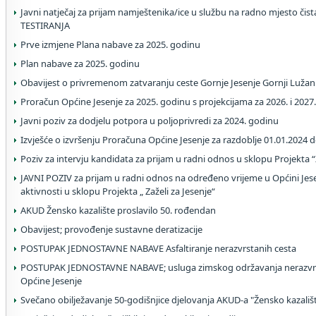
Javni natječaj za prijam namještenika/ice u službu na radno mjesto čis
TESTIRANJA
Prve izmjene Plana nabave za 2025. godinu
Plan nabave za 2025. godinu
Obavijest o privremenom zatvaranju ceste Gornje Jesenje Gornji Lužan
Proračun Općine Jesenje za 2025. godinu s projekcijama za 2026. i 2027
Javni poziv za dodjelu potpora u poljoprivredi za 2024. godinu
Izvješće o izvršenju Proračuna Općine Jesenje za razdoblje 01.01.2024 
Poziv za intervju kandidata za prijam u radni odnos u sklopu Projekta “Z
JAVNI POZIV za prijam u radni odnos na određeno vrijeme u Općini Je
aktivnosti u sklopu Projekta „ Zaželi za Jesenje“
AKUD Žensko kazalište proslavilo 50. rođendan
Obavijest; provođenje sustavne deratizacije
POSTUPAK JEDNOSTAVNE NABAVE Asfaltiranje nerazvrstanih cesta
POSTUPAK JEDNOSTAVNE NABAVE; usluga zimskog održavanja nerazvrs
Općine Jesenje
Svečano obilježavanje 50-godišnjice djelovanja AKUD-a "Žensko kazališ