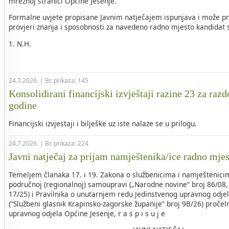
mrežnoj stranici Općine Jesenje.
Formalne uvjete propisane Javnim natječajem ispunjava i može pri
provjeri znanja i sposobnosti za navedeno radno mjesto kandidat sl
1. N.H.
24.7.2026. | Br. prikaza: 145
Konsolidirani financijski izvještaji razine 23 za razd
godine
Financijski izvjestaji i bilješke uz iste nalaze se u prilogu.
24.7.2026. | Br. prikaza: 224
Javni natječaj za prijam namještenika/ice radno mje
Temeljem članaka 17. i 19. Zakona o službenicima i namještenicim
područnoj (regionalnoj) samoupravi („Narodne novine“ broj 86/08, 
17/25) i Pravilnika o unutarnjem redu Jedinstvenog upravnog odje
(“Službeni glasnik Krapinsko-zagorske županije” broj 9B/26) pročel
upravnog odjela Općine Jesenje, r a s p i s u j e