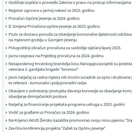
Godišnje izvješće o provedbi Zakona o pravu na pristup informacijama
Registar ugovora u javnoj nabavi za 2023. godinu
Proračun Općine Jesenje za 2024. godinu
II. Izmjena Proračuna općine Jesenje za 2023. godinu
Poziv za dostavu ponuda za obavljanje komunalne djelatnosti održavan
na mjesnom groblju u Gornjem Jesenju
Polugodišnji obračun proračuna za razdoblje siječanj-lipanj 2023.
Javna rasprava na Prijedlog proračuna za 2024. godinu
Nezaposlenog hrvatskog branitelja Ivicu Ranogajca posjetili su predst
veterana 2. gardijske brigade "Gromovi"
Javni natječaj za radna mjesta viši stručni suradnik za opće i društvene 
te referent - komunalni i poljoprivredni redar.
Obavijest o pokretanju postupka davanja koncesije za obavljanje komu
obavljanje dimnjačarskih poslova
Natječaj za financiranje projekata-programa udruga u 2023. godini
Vodič za građane uz Proračun za 2024. godinu
Na Krijenici AKUD Žensko kazalište promovirao svoju novu pjesmu "Star
Završna konferencija projekta "Zaželi za Općinu Jesenje"