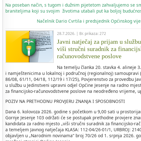
Na poseban način, s tugom i dužnim pijetetom zahvaljujemo se s
braniteljima koji su svojim životima utabali put ka boljoj budućnos
Načelnik
Dario Cvrtila i predsjednik Općinskog vi
28.7.2026. | Br. prikaza: 272
Javni natječaj za prijam u služb
viši stručni suradnik za financij
računovodstvene poslove
Na temelju članka 20. stavka 4. alineje 
i namještenicima u lokalnoj i područnoj (regionalnoj) samoupravi 
86/08, 61/11, 04/18, 112/19 i 17/25), Povjerenstvo za provedbu Ja
u službu u Jedinstveni upravni odjel Općine Jesenje na radno mjest
za financijsko-računovodstvene poslove na neodređeno vrijeme, u
POZIV NA PRETHODNU PROVJERU ZNANJA I SPOSOBNOSTI
Dana 6. kolovoza 2026. godine s početkom u 9,00 sati u prostorij
Gornje Jesenje 103 održati će se postupak prethodne provjere zna
kandidata za radno mjesto „viši stručni suradnik za financijsko-r
a temeljem Javnog natječaja KLASA: 112-04/26-01/1, URBROJ: 2140-
objavljen u „Narodnim novinama“ broj 70/26 od 1. srpnja 2026. go