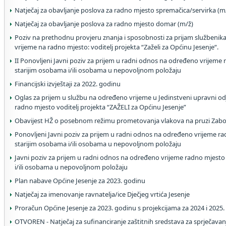
Natječaj za obavljanje poslova za radno mjesto spremačica/servirka (m
Natječaj za obavljanje poslova za radno mjesto domar (m/ž)
Poziv na prethodnu provjeru znanja i sposobnosti za prijam službenik
vrijeme na radno mjesto: voditelj projekta “Zaželi za Općinu Jesenje“.
II Ponovljeni Javni poziv za prijem u radni odnos na određeno vrijem
starijim osobama i/ili osobama u nepovoljnom položaju
Financijski izvještaji za 2022. godinu
Oglas za prijem u službu na određeno vrijeme u Jedinstveni upravni od
radno mjesto voditelj projekta “ZAŽELI za Općinu Jesenje”
Obavijest HŽ o posebnom režimu prometovanja vlakova na pruzi Zabo
Ponovljeni Javni poziv za prijem u radni odnos na određeno vrijeme 
starijim osobama i/ili osobama u nepovoljnom položaju
Javni poziv za prijem u radni odnos na određeno vrijeme radno mjest
i/ili osobama u nepovoljnom položaju
Plan nabave Općine Jesenje za 2023. godinu
Natječaj za imenovanje ravnatelja/ice Dječjeg vrtića Jesenje
Proračun Općine Jesenje za 2023. godinu s projekcijama za 2024 i 2025.
OTVOREN - Natječaj za sufinanciranje zaštitnih sredstava za sprječavanje