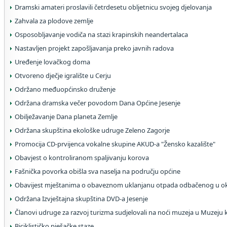
Dramski amateri proslavili četrdesetu obljetnicu svojeg djelovanja
Zahvala za plodove zemlje
Osposobljavanje vodiča na stazi krapinskih neandertalaca
Nastavljen projekt zapošljavanja preko javnih radova
Uređenje lovačkog doma
Otvoreno dječje igralište u Cerju
Održano međuopćinsko druženje
Održana dramska večer povodom Dana Općine Jesenje
Obilježavanje Dana planeta Zemlje
Održana skupština ekološke udruge Zeleno Zagorje
Promocija CD-prvijenca vokalne skupine AKUD-a "Žensko kazalište"
Obavjest o kontroliranom spaljivanju korova
Fašnička povorka obišla sva naselja na području općine
Obavijest mještanima o obaveznom uklanjanu otpada odbačenog u ok
Održana Izvještajna skupština DVD-a Jesenje
Članovi udruge za razvoj turizma sudjelovali na noći muzeja u Muzeju 
Biciklističko pješačke staze