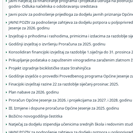
Javni natječaj za financiranje programa i projekata udruga na području
godini- Odluka načelnika o odobravanju sredstava
Javni poziv za podnošenje prijedloga za dodjelu javnih priznanja Općin
JAVNI POZIV za podnošenje zahtjeva za dodjelu potpora u poljoprivred
Jesenje za 2026. godinu
Izvještaji o prihodima i rashodima, primicima i izdacima za razdoblje si
Godišnji izvještaj o izvršenju Proračuna za 2025. godinu
Konsolidiran financijski izvještaj za razdoblje 1.siječnja do 31. prosinca
Prikupljanje podataka o zapuštenim vinogradima zaraženim zlatnom 
Projekt izgradnje biciklističke staze Strahinjčica
Godišnje izvješće o provedbi Provedbenog programa Općine Jesenje z
Finacijski izvještaji razine 22 za razdoblje siječanj-prosinac 2025.
Plan nabave za 2026. godinu
Proračun Općine Jesenje za 2026. i projekcijama za 2027. i 2028. godinu
III. Izmjene i dopune proračuna Općine Jesenje za 2025. godinu
Božićno novogodišnja čestitka
Natječaj za dodjelu stipendija učenicima srednjih škola i redovnim stu
JAVNI POZIV za podnošenje zahtjeva za dodjelu potpora u poljoprivred