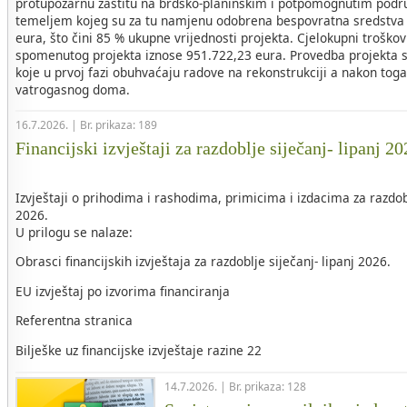
protupožarnu zaštitu na brdsko-planinskim i potpomognutim područ
temeljem kojeg su za tu namjenu odobrena bespovratna sredstva 
eura, što čini 85 % ukupne vrijednosti projekta. Cjelokupni troškovi
spomenutog projekta iznose 951.722,23 eura. Provedba projekta s
koje u prvoj fazi obuhvaćaju radove na rekonstrukciji a nakon tog
vatrogasnog doma.
16.7.2026. | Br. prikaza: 189
Financijski izvještaji za razdoblje siječanj- lipanj 2
Izvještaji o prihodima i rashodima, primicima i izdacima za razdob
2026.
U prilogu se nalaze:
Obrasci financijskih izvještaja za razdoblje siječanj- lipanj 2026.
EU izvještaj po izvorima financiranja
Referentna stranica
Bilješke uz financijske izvještaje razine 22
14.7.2026. | Br. prikaza: 128