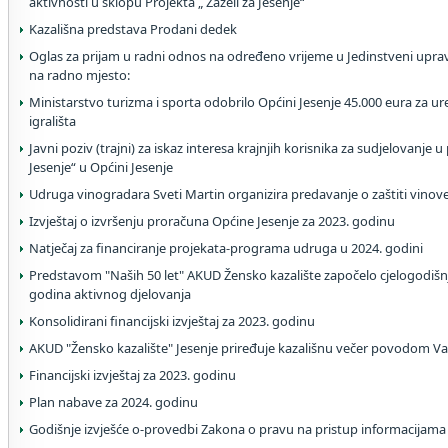
aktivnosti u sklopu Projekta „ Zaželi za Jesenje“
Kazališna predstava Prodani dedek
Oglas za prijam u radni odnos na određeno vrijeme u Jedinstveni uprav
na radno mjesto:
Ministarstvo turizma i sporta odobrilo Općini Jesenje 45.000 eura z
igrališta
Javni poziv (trajni) za iskaz interesa krajnjih korisnika za sudjelovanje u
Jesenje“ u Općini Jesenje
Udruga vinogradara Sveti Martin organizira predavanje o zaštiti vinove
Izvještaj o izvršenju proračuna Općine Jesenje za 2023. godinu
Natječaj za financiranje projekata-programa udruga u 2024. godini
Predstavom "Naših 50 let" AKUD Žensko kazalište započelo cjelogodišnj
godina aktivnog djelovanja
Konsolidirani financijski izvještaj za 2023. godinu
AKUD "Žensko kazalište" Jesenje priređuje kazališnu večer povodom V
Financijski izvještaj za 2023. godinu
Plan nabave za 2024. godinu
Godišnje izvješće o-provedbi Zakona o pravu na pristup informacijama