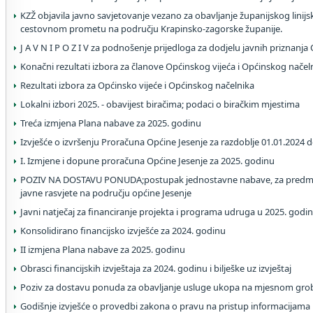
KZŽ objavila javno savjetovanje vezano za obavljanje županijskog linij
cestovnom prometu na području Krapinsko-zagorske županije.
J A V N I P O Z I V za podnošenje prijedloga za dodjelu javnih priznanja
Konačni rezultati izbora za članove Općinskog vijeća i Općinskog načel
Rezultati izbora za Općinsko vijeće i Općinskog načelnika
Lokalni izbori 2025. - obavijest biračima; podaci o biračkim mjestima
Treća izmjena Plana nabave za 2025. godinu
Izvješće o izvršenju Proračuna Općine Jesenje za razdoblje 01.01.2024 
I. Izmjene i dopune proračuna Općine Jesenje za 2025. godinu
POZIV NA DOSTAVU PONUDA;postupak jednostavne nabave, za predme
javne rasvjete na području općine Jesenje
Javni natječaj za financiranje projekta i programa udruga u 2025. godin
Konsolidirano financijsko izvješće za 2024. godinu
II izmjena Plana nabave za 2025. godinu
Obrasci financijskih izvještaja za 2024. godinu i bilješke uz izvještaj
Poziv za dostavu ponuda za obavljanje usluge ukopa na mjesnom grob
Godišnje izvješće o provedbi zakona o pravu na pristup informacijama