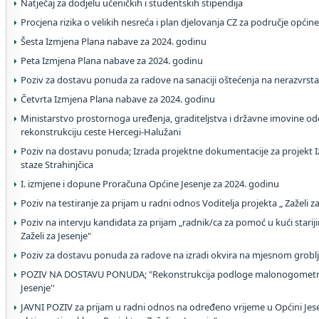
Natječaj za dodjelu učeničkih i studentskih stipendija
Procjena rizika o velikih nesreća i plan djelovanja CZ za područje općine
Šesta Izmjena Plana nabave za 2024. godinu
Peta Izmjena Plana nabave za 2024. godinu
Poziv za dostavu ponuda za radove na sanaciji oštećenja na nerazvrs
Četvrta Izmjena Plana nabave za 2024. godinu
Ministarstvo prostornoga uređenja, graditeljstva i državne imovine od
rekonstrukciju ceste Hercegi-Halužani
Poziv na dostavu ponuda; Izrada projektne dokumentacije za projekt Iz
staze Strahinjčica
I. izmjene i dopune Proračuna Općine Jesenje za 2024. godinu
Poziv na testiranje za prijam u radni odnos Voditelja projekta „ Zaželi z
Poziv na intervju kandidata za prijam „radnik/ca za pomoć u kući stari
Zaželi za Jesenje"
Poziv za dostavu ponuda za radove na izradi okvira na mjesnom grobl
POZIV NA DOSTAVU PONUDA; "Rekonstrukcija podloge malonogometnog
Jesenje''
JAVNI POZIV za prijam u radni odnos na određeno vrijeme u Općini Je