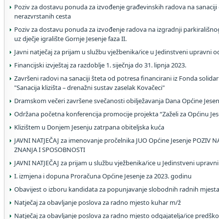
Poziv za dostavu ponuda za izvođenje građevinskih radova na sanaciji o
nerazvrstanih cesta
Poziv za dostavu ponuda za izvođenje radova na izgradnji parkirališno
uz dječje igralište Gornje Jesenje faza II.
Javni natječaj za prijam u službu vježbenika/ice u Jedinstveni upravni o
Financijski izvještaj za razdoblje 1. siječnja do 31. lipnja 2023.
Završeni radovi na sanaciji šteta od potresa financirani iz Fonda solidar
"Sanacija klizišta – drenažni sustav zaselak Kovačeci"
Dramskom večeri završene svečanosti obilježavanja Dana Općine Jesen
Održana početna konferencija promocije projekta “Zaželi za Općinu Jes
Klizištem u Donjem Jesenju zatrpana obiteljska kuća
JAVNI NATJEČAJ za imenovanje pročelnika JUO Općine Jesenje POZI
ZNANJA I SPOSOBNOSTI
JAVNI NATJEČAJ za prijam u službu vježbenika/ice u Jedinstveni upravni
I. izmjena i dopuna Proračuna Općine Jesenje za 2023. godinu
Obavijest o izboru kandidata za popunjavanje slobodnih radnih mjesta
Natječaj za obavljanje poslova za radno mjesto kuhar m/ž
Natječaj za obavljanje poslova za radno mjesto odgajatelja/ice predško