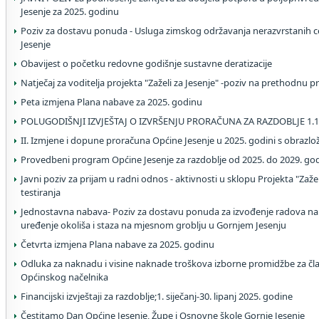
Jesenje za 2025. godinu
Poziv za dostavu ponuda - Usluga zimskog održavanja nerazvrstanih c
Jesenje
Obavijest o početku redovne godišnje sustavne deratizacije
Natječaj za voditelja projekta "Zaželi za Jesenje" -poziv na prethodnu p
Peta izmjena Plana nabave za 2025. godinu
POLUGODIŠNJI IZVJEŠTAJ O IZVRŠENJU PRORAČUNA ZA RAZDOBLJE 1.1.2
II. Izmjene i dopune proračuna Općine Jesenje u 2025. godini s obrazl
Provedbeni program Općine Jesenje za razdoblje od 2025. do 2029. go
Javni poziv za prijam u radni odnos - aktivnosti u sklopu Projekta "Zaželi
testiranja
Jednostavna nabava- Poziv za dostavu ponuda za izvođenje radova na
uređenje okoliša i staza na mjesnom groblju u Gornjem Jesenju
Četvrta izmjena Plana nabave za 2025. godinu
Odluka za naknadu i visine naknade troškova izborne promidžbe za čla
Općinskog načelnika
Financijski izvještaji za razdoblje;1. siječanj-30. lipanj 2025. godine
Čestitamo Dan Općine Jesenje, Župe i Osnovne škole Gornje Jesenje