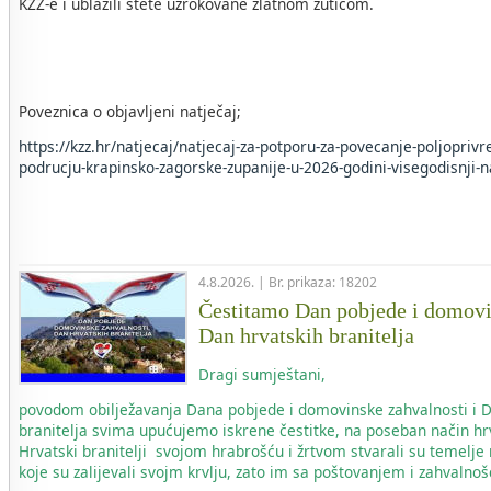
KZŽ-e i ublažili štete uzrokovane zlatnom žuticom.
Poveznica o objavljeni natječaj;
https://kzz.hr/natjecaj/natjecaj-za-potporu-za-povecanje-poljopriv
podrucju-krapinsko-zagorske-zupanije-u-2026-godini-visegodisnji-n
4.8.2026. | Br. prikaza: 18202
Čestitamo Dan pobjede i domovi
Dan hrvatskih branitelja
Dragi sumještani,
povodom obilježavanja Dana pobjede i domovinske zahvalnosti i 
branitelja svima upućujemo iskrene čestitke, na poseban način hr
Hrvatski branitelji svojom hrabrošću i žrtvom stvarali su temelje
koje su zalijevali svojm krvlju, zato im sa poštovanjem i zahvaln