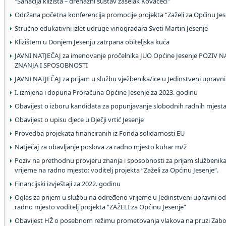
"Sanacija klizišta – drenažni sustav zaselak Kovačeci"
Održana početna konferencija promocije projekta “Zaželi za Općinu Jes
Stručno edukativni izlet udruge vinogradara Sveti Martin Jesenje
Klizištem u Donjem Jesenju zatrpana obiteljska kuća
JAVNI NATJEČAJ za imenovanje pročelnika JUO Općine Jesenje POZI
ZNANJA I SPOSOBNOSTI
JAVNI NATJEČAJ za prijam u službu vježbenika/ice u Jedinstveni upravni
I. izmjena i dopuna Proračuna Općine Jesenje za 2023. godinu
Obavijest o izboru kandidata za popunjavanje slobodnih radnih mjesta
Obavijest o upisu djece u Dječji vrtić Jesenje
Provedba projekata financiranih iz Fonda solidarnosti EU
Natječaj za obavljanje poslova za radno mjesto kuhar m/ž
Poziv na prethodnu provjeru znanja i sposobnosti za prijam službenik
vrijeme na radno mjesto: voditelj projekta “Zaželi za Općinu Jesenje“.
Financijski izvještaji za 2022. godinu
Oglas za prijem u službu na određeno vrijeme u Jedinstveni upravni od
radno mjesto voditelj projekta “ZAŽELI za Općinu Jesenje”
Obavijest HŽ o posebnom režimu prometovanja vlakova na pruzi Zabo