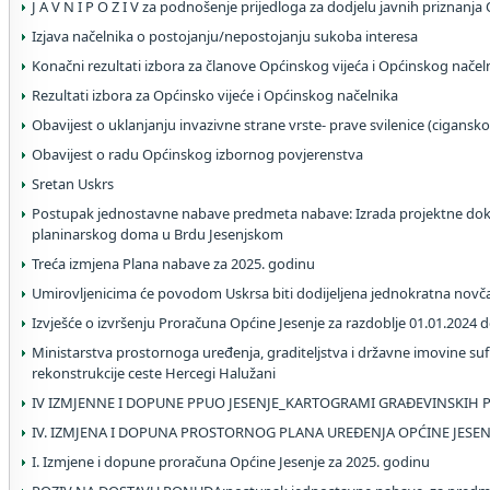
J A V N I P O Z I V za podnošenje prijedloga za dodjelu javnih priznanja
Izjava načelnika o postojanju/nepostojanju sukoba interesa
Konačni rezultati izbora za članove Općinskog vijeća i Općinskog načel
Rezultati izbora za Općinsko vijeće i Općinskog načelnika
Obavijest o uklanjanju invazivne strane vrste- prave svilenice (cigansko
Obavijest o radu Općinskog izbornog povjerenstva
Sretan Uskrs
Postupak jednostavne nabave predmeta nabave: Izrada projektne dok
planinarskog doma u Brdu Jesenjskom
Treća izmjena Plana nabave za 2025. godinu
Umirovljenicima će povodom Uskrsa biti dodijeljena jednokratna nov
Izvješće o izvršenju Proračuna Općine Jesenje za razdoblje 01.01.2024 
Ministarstva prostornoga uređenja, graditeljstva i državne imovine suf
rekonstrukcije ceste Hercegi Halužani
IV IZMJENNE I DOPUNE PPUO JESENJE_KARTOGRAMI GRAĐEVINSKIH 
IV. IZMJENA I DOPUNA PROSTORNOG PLANA UREĐENJA OPĆINE JESEN
I. Izmjene i dopune proračuna Općine Jesenje za 2025. godinu