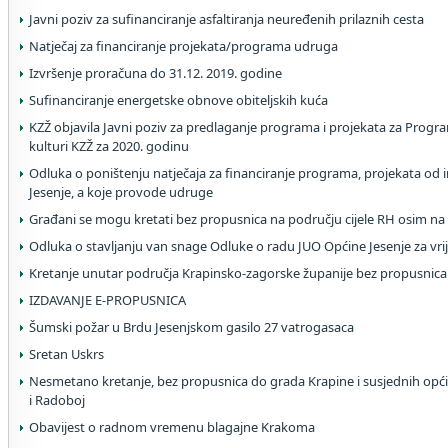
Javni poziv za sufinanciranje asfaltiranja neuređenih prilaznih cesta
Natječaj za financiranje projekata/programa udruga
Izvršenje proračuna do 31.12. 2019. godine
Sufinanciranje energetske obnove obiteljskih kuća
KZŽ objavila Javni poziv za predlaganje programa i projekata za Progr
kulturi KZŽ za 2020. godinu
Odluka o poništenju natječaja za financiranje programa, projekata od 
Jesenje, a koje provode udruge
Građani se mogu kretati bez propusnica na području cijele RH osim na
Odluka o stavljanju van snage Odluke o radu JUO Općine Jesenje za vri
Kretanje unutar područja Krapinsko-zagorske županije bez propusnica
IZDAVANJE E-PROPUSNICA
Šumski požar u Brdu Jesenjskom gasilo 27 vatrogasaca
Sretan Uskrs
Nesmetano kretanje, bez propusnica do grada Krapine i susjednih op
i Radoboj
Obavijest o radnom vremenu blagajne Krakoma