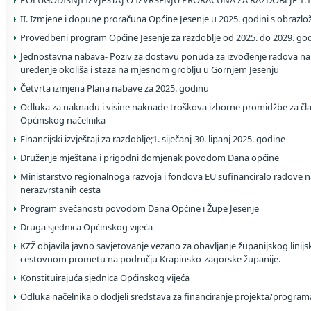
POLUGODIŠNJI IZVJEŠTAJ O IZVRŠENJU PRORAČUNA ZA RAZDOBLJE 1.1.2
II. Izmjene i dopune proračuna Općine Jesenje u 2025. godini s obrazl
Provedbeni program Općine Jesenje za razdoblje od 2025. do 2029. go
Jednostavna nabava- Poziv za dostavu ponuda za izvođenje radova na
uređenje okoliša i staza na mjesnom groblju u Gornjem Jesenju
Četvrta izmjena Plana nabave za 2025. godinu
Odluka za naknadu i visine naknade troškova izborne promidžbe za čla
Općinskog načelnika
Financijski izvještaji za razdoblje;1. siječanj-30. lipanj 2025. godine
Druženje mještana i prigodni domjenak povodom Dana općine
Ministarstvo regionalnoga razvoja i fondova EU sufinanciralo radove na
nerazvrstanih cesta
Program svečanosti povodom Dana Općine i Župe Jesenje
Druga sjednica Općinskog vijeća
KZŽ objavila javno savjetovanje vezano za obavljanje županijskog linij
cestovnom prometu na području Krapinsko-zagorske županije.
Konstituirajuća sjednica Općinskog vijeća
Odluka načelnika o dodjeli sredstava za financiranje projekta/program