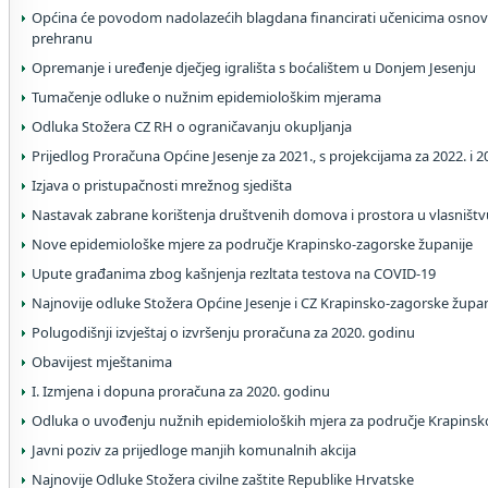
Općina će povodom nadolazećih blagdana financirati učenicima osnov
prehranu
Opremanje i uređenje dječjeg igrališta s boćalištem u Donjem Jesenju
Tumačenje odluke o nužnim epidemiološkim mjerama
Odluka Stožera CZ RH o ograničavanju okupljanja
Prijedlog Proračuna Općine Jesenje za 2021., s projekcijama za 2022. i 
Izjava o pristupačnosti mrežnog sjedišta
Nastavak zabrane korištenja društvenih domova i prostora u vlasništv
Nove epidemiološke mjere za područje Krapinsko-zagorske županije
Upute građanima zbog kašnjenja rezltata testova na COVID-19
Najnovije odluke Stožera Općine Jesenje i CZ Krapinsko-zagorske župan
Polugodišnji izvještaj o izvršenju proračuna za 2020. godinu
Obavijest mještanima
I. Izmjena i dopuna proračuna za 2020. godinu
Odluka o uvođenju nužnih epidemioloških mjera za područje Krapinsk
Javni poziv za prijedloge manjih komunalnih akcija
Najnovije Odluke Stožera civilne zaštite Republike Hrvatske