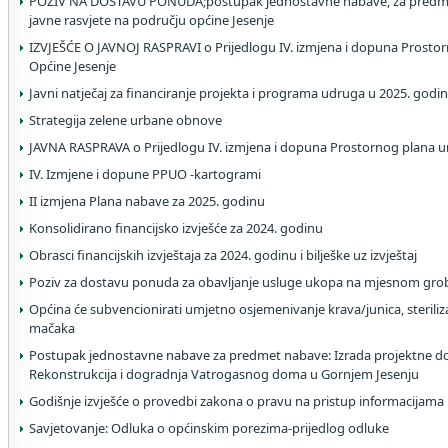
POZIV NA DOSTAVU PONUDA;postupak jednostavne nabave, za predme
javne rasvjete na području općine Jesenje
IZVJEŠĆE O JAVNOJ RASPRAVI o Prijedlogu IV. izmjena i dopuna Prosto
Općine Jesenje
Javni natječaj za financiranje projekta i programa udruga u 2025. godin
Strategija zelene urbane obnove
JAVNA RASPRAVA o Prijedlogu IV. izmjena i dopuna Prostornog plana u
IV. Izmjene i dopune PPUO -kartogrami
II izmjena Plana nabave za 2025. godinu
Konsolidirano financijsko izvješće za 2024. godinu
Obrasci financijskih izvještaja za 2024. godinu i bilješke uz izvještaj
Poziv za dostavu ponuda za obavljanje usluge ukopa na mjesnom grob
Općina će subvencionirati umjetno osjemenivanje krava/junica, steriliza
mačaka
Postupak jednostavne nabave za predmet nabave: Izrada projektne do
Rekonstrukcija i dogradnja Vatrogasnog doma u Gornjem Jesenju
Godišnje izvješće o provedbi zakona o pravu na pristup informacijama
Savjetovanje: Odluka o općinskim porezima-prijedlog odluke