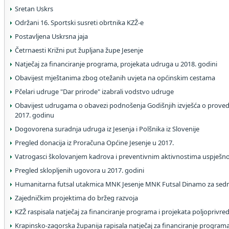
Sretan Uskrs
Održani 16. Sportski susreti obrtnika KZŽ-e
Postavljena Uskrsna jaja
Četrnaesti Križni put župljana župe Jesenje
Natječaj za financiranje programa, projekata udruga u 2018. godini
Obavijest mještanima zbog otežanih uvjeta na općinskim cestama
Pčelari udruge "Dar prirode" izabrali vodstvo udruge
Obavijest udrugama o obavezi podnošenja Godišnjih izvješća o prove
2017. godinu
Dogovorena suradnja udruga iz Jesenja i Polšnika iz Slovenije
Pregled donacija iz Proračuna Općine Jesenje u 2017.
Vatrogasci školovanjem kadrova i preventivnim aktivnostima uspješno 
Pregled sklopljenih ugovora u 2017. godini
Humanitarna futsal utakmica MNK Jesenje MNK Futsal Dinamo za sed
Zajedničkim projektima do bržeg razvoja
KZŽ raspisala natječaj za financiranje programa i projekata poljoprivr
Krapinsko-zagorska županija rapisala natječaj za financiranje program