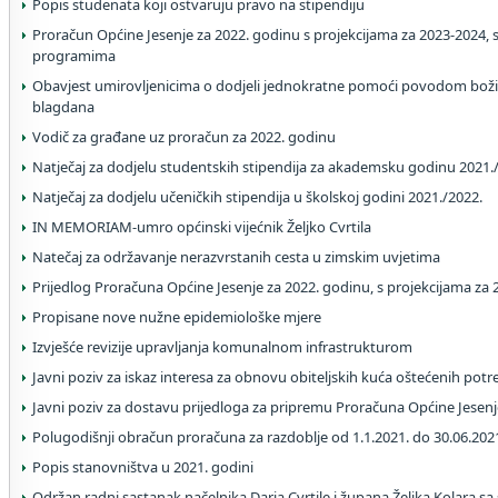
Popis studenata koji ostvaruju pravo na stipendiju
Proračun Općine Jesenje za 2022. godinu s projekcijama za 2023-2024, 
programima
Obavjest umirovljenicima o dodjeli jednokratne pomoći povodom bož
blagdana
Vodič za građane uz proračun za 2022. godinu
Natječaj za dodjelu studentskih stipendija za akademsku godinu 2021.
Natječaj za dodjelu učeničkih stipendija u školskoj godini 2021./2022.
IN MEMORIAM-umro općinski vijećnik Željko Cvrtila
Natečaj za održavanje nerazvrstanih cesta u zimskim uvjetima
Prijedlog Proračuna Općine Jesenje za 2022. godinu, s projekcijama za 2
Propisane nove nužne epidemiološke mjere
Izvješće revizije upravljanja komunalnom infrastrukturom
Javni poziv za iskaz interesa za obnovu obiteljskih kuća oštećenih pot
Javni poziv za dostavu prijedloga za pripremu Proračuna Općine Jesenj
Polugodišnji obračun proračuna za razdoblje od 1.1.2021. do 30.06.202
Popis stanovništva u 2021. godini
Održan radni sastanak načelnika Daria Cvrtile i župana Željka Kolara s