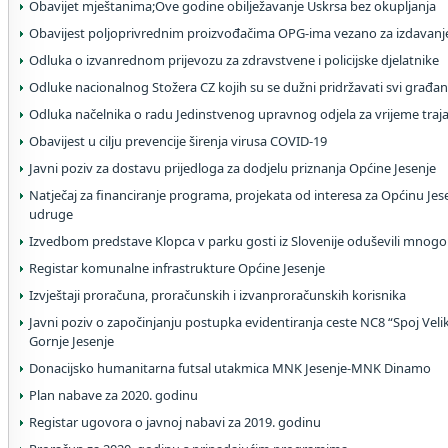
Obavijet mještanima;Ove godine obilježavanje Uskrsa bez okupljanja
Obavijest poljoprivrednim proizvođačima OPG-ima vezano za izdavanj
Odluka o izvanrednom prijevozu za zdravstvene i policijske djelatnike
Odluke nacionalnog Stožera CZ kojih su se dužni pridržavati svi građa
Odluka načelnika o radu Jedinstvenog upravnog odjela za vrijeme traj
Obavijest u cilju prevencije širenja virusa COVID-19
Javni poziv za dostavu prijedloga za dodjelu priznanja Općine Jesenje
Natječaj za financiranje programa, projekata od interesa za Općinu Jes
udruge
Izvedbom predstave Klopca v parku gosti iz Slovenije oduševili mnog
Registar komunalne infrastrukture Općine Jesenje
Izvještaji proračuna, proračunskih i izvanproračunskih korisnika
Javni poziv o započinjanju postupka evidentiranja ceste NC8 “Spoj Velik
Gornje Jesenje
Donacijsko humanitarna futsal utakmica MNK Jesenje-MNK Dinamo
Plan nabave za 2020. godinu
Registar ugovora o javnoj nabavi za 2019. godinu