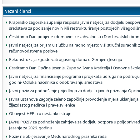
Vezani članci
Krapinsko zagorska županija raspisala javni natječaj za dodjelu bespovr
sredstava za podizanje novih i/ili restrukturiranje postojećih višegodi
Čestitamo Dan pobjede i domovinske zahvalnosti i Dan hrvatskih brani
Javni natječaj za prijam u službu na radno mjesto viši stručni suradnik z
računovodstvene poslove
Rekonstrukcija zgrade vatrogasnog doma u Gornjem Jesenju
Čestitamo Dan Općine Jesenje, Župe sv. Ivana Krstitelja i Osnovne škol
Javni natječaj za financiranje programa i projekata udruga na području
godini- Odluka načelnika o odobravanju sredstava
Javni poziv za podnošenje prijedloga za dodjelu javnih priznanja Općin
Javna ustanova Zagorje zeleno započinje provođenje mjera uklanjanja i
žljezdastog nedirka i prave svilenice
Obavjest HEP-a o nestanku struje
JAVNI POZIV za podnošenje zahtjeva za dodjelu potpora u poljoprivred
Jesenje za 2026. godinu
Poziv na obilježavanje Međunarodnog praznika rada