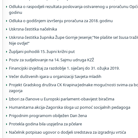
Odluka o raspodjeli rezultata poslovanja ostvarenog u proračunu Općin
godinu
Odluka o godišnjem izvršenju proračuna za 2018. godinu
Uskrsna čestitka načelnika
Uskrsna čestitka župnika Župe Gornje Jesenje;"Ne plašite se! Isusa traž
Nije ovdje!“
Župljani pohodili 15. župni križni put
Poziv za sudjelovanje na 14. Sajmu udruga KZŽ
Financijski izvještaj za razdoblje 1. siječanj do 31. ožujka 2019.
Večer duštvenih igara u organizaciji Savjeta mladih
Projekt Gradskog društva CK Krapina:Jednake mogućnosti svima-za b
zagorja
Izbori za članove u Europski parlament-obavijest biračima
Humanitarna akcija-Zagorska sloga uz pomoć socijalnih pedagoga
Prigodnim programom obilježen Dan žena
Protekla godina bila uspješna za pčelare
Načelnik potpisao ugovor o dodjeli sredstava za izgradnju vrtića