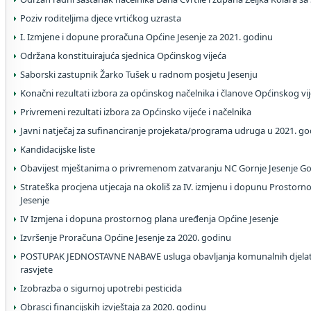
Poziv roditeljima djece vrtićkog uzrasta
I. Izmjene i dopune proračuna Općine Jesenje za 2021. godinu
Održana konstituirajuća sjednica Općinskog vijeća
Saborski zastupnik Žarko Tušek u radnom posjetu Jesenju
Konačni rezultati izbora za općinskog načelnika i članove Općinskog vi
Privremeni rezultati izbora za Općinsko vijeće i načelnika
Javni natječaj za sufinanciranje projekata/programa udruga u 2021. go
Kandidacijske liste
Obavijest mještanima o privremenom zatvaranju NC Gornje Jesenje Gor
Strateška procjena utjecaja na okoliš za IV. izmjenu i dopunu Prostor
Jesenje
IV Izmjena i dopuna prostornog plana uređenja Općine Jesenje
Izvršenje Proračuna Općine Jesenje za 2020. godinu
POSTUPAK JEDNOSTAVNE NABAVE usluga obavljanja komunalnih djelatn
rasvjete
Izobrazba o sigurnoj upotrebi pesticida
Obrasci financijskih izvještaja za 2020. godinu