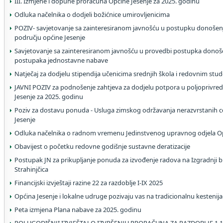
III. Izmjene i dopune proračuna Općine Jesenje za 2025. godinu
Odluka načelnika o dodjeli božićnice umirovljenicima
POZIV- savjetovanje sa zainteresiranom javnošću u postupku donošen
području općine Jesenje
Savjetovanje sa zainteresiranom javnošću u provedbi postupka donoše
postupaka jednostavne nabave
Natječaj za dodjelu stipendija učenicima srednjih škola i redovnim stu
JAVNI POZIV za podnošenje zahtjeva za dodjelu potpora u poljoprivred
Jesenje za 2025. godinu
Poziv za dostavu ponuda - Usluga zimskog održavanja nerazvrstanih c
Jesenje
Odluka načelnika o radnom vremenu Jedinstvenog upravnog odjela Op
Obavijest o početku redovne godišnje sustavne deratizacije
Postupak JN za prikupljanje ponuda za izvođenje radova na Izgradnji bic
Strahinjčica
Financijski izvještaji razine 22 za razdoblje I-IX 2025
Općina Jesenje i lokalne udruge pozivaju vas na tradicionalnu kestenij
Peta izmjena Plana nabave za 2025. godinu