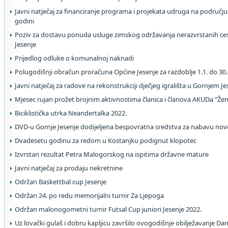
Javni natječaj za financiranje programa i projekata udruga na području
godini
Poziv za dostavu ponuda usluge zimskog održavanja nerazvrstanih ce
Jesenje
Prijedlog odluke o komunalnoj naknadi
Polugodišnji obračun proračuna Općine Jesenje za razdoblje 1.1. do 30.
Javni natječaj za radove na rekonstrukciji dječjeg igrališta u Gornjem J
Mjesec rujan prožet brojnim aktivnostima članica i članova AKUDa "Žen
Biciklistička utrka Neandertalka 2022.
DVD-u Gornje Jesenje dodijeljena bespovratna sredstva za nabavu no
Dvadesetu godinu za redom u Kostanjku podignut klopotec
Izvrstan rezultat Petra Malogorskog na ispitima državne mature
Javni natječaj za prodaju nekretnine
Održan Baskettbal cup Jesenje
Održan 24. po redu memorijalni turnir Za Ljepoga
Održan malonogometni turnir Futsal Cup juniori Jesenje 2022.
Uz lovački gulaš i dobru kapljicu završilo ovogodišnje obilježavanje Da