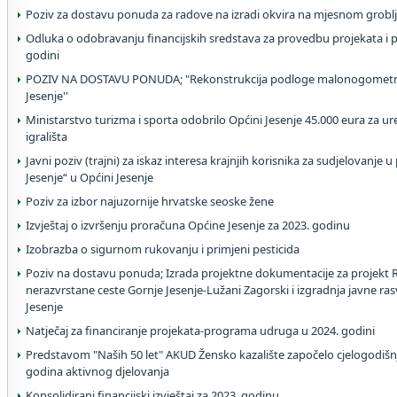
Poziv za dostavu ponuda za radove na izradi okvira na mjesnom grobl
Odluka o odobravanju financijskih sredstava za provedbu projekata i
godini
POZIV NA DOSTAVU PONUDA; "Rekonstrukcija podloge malonogometnog
Jesenje''
Ministarstvo turizma i sporta odobrilo Općini Jesenje 45.000 eura z
igrališta
Javni poziv (trajni) za iskaz interesa krajnjih korisnika za sudjelovanje u
Jesenje“ u Općini Jesenje
Poziv za izbor najuzornije hrvatske seoske žene
Izvještaj o izvršenju proračuna Općine Jesenje za 2023. godinu
Izobrazba o sigurnom rukovanju i primjeni pesticida
Poziv na dostavu ponuda; Izrada projektne dokumentacije za projekt 
nerazvrstane ceste Gornje Jesenje-Lužani Zagorski i izgradnja javne rasv
Jesenje
Natječaj za financiranje projekata-programa udruga u 2024. godini
Predstavom "Naših 50 let" AKUD Žensko kazalište započelo cjelogodišnj
godina aktivnog djelovanja
Konsolidirani financijski izvještaj za 2023. godinu