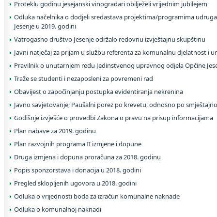
Proteklu godinu jesejanski vinogradari obilježeli vrijednim jubilejem
Odluka načelnika o dodjeli sredastava projektima/programima udruga
Jesenje u 2019. godini
Vatrogasno društvo Jesenje održalo redovnu izvještajnu skupštinu
Javni natječaj za prijam u službu referenta za komunalnu djelatnost i 
Pravilnik o unutarnjem redu Jedinstvenog upravnog odjela Općine Jes
Traže se studenti i nezaposleni za povremeni rad
Obavijest o započinjanju postupka evidentiranja nekrenina
Javno savjetovanje; Paušalni porez po krevetu, odnosno po smještajno
Godišnje izvješće o provedbi Zakona o pravu na prisup informacijama
Plan nabave za 2019. godinu
Plan razvojnih programa II izmjene i dopune
Druga izmjena i dopuna proračuna za 2018. godinu
Popis sponzorstava i donacija u 2018. godini
Pregled sklopljenih ugovora u 2018. godini
Odluka o vrijednosti boda za izračun komunalne naknade
Odluka o komunalnoj naknadi