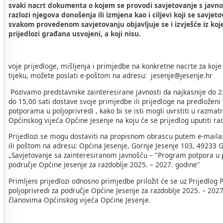
svaki nacrt dokumenta o kojem se provodi savjetovanje s javnoš
razlozi njegova donošenja ili izmjena kao i ciljevi koji se savjet
svakom provedenom savjetovanju objavljuje se i izvješće iz kojeg
prijedlozi građana usvojeni, a koji nisu.
voje prijedloge, mišljenja i primjedbe na konkretne nacrte za koje
tijeku, možete poslati e-poštom na adresu: jesenje@jesenje.hr
Pozivamo predstavnike zainteresirane javnosti da najkasnije do 2
do 15,00 sati dostave svoje primjedbe ili prijedloge na predloženi 
potporama u poljoprivredi , kako bi se isti mogli uvrstiti u razmat
Općinskog vijeća Općine Jesenje na koju će se prijedlog uputiti ra
Prijedlozi se mogu dostaviti na propisnom obrascu putem e-mail
ili poštom na adresu: Općina Jesenje, Gornje Jesenje 103, 49233 G
„Savjetovanje sa zainteresiranom javnošću – "Program potpora u p
područje Općine Jesenje za razdoblje 2025. – 2027. godine"
Primljeni prijedlozi odnosno primjedbe priložit će se uz Prijedlo
poljoprivredi za područje Općine Jesenje za razdoblje 2025. – 2027.
članovima Općinskog vijeća Općine Jesenje.