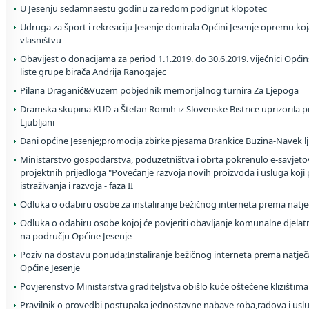
U Jesenju sedamnaestu godinu za redom podignut klopotec
Udruga za šport i rekreaciju Jesenje donirala Općini Jesenje opremu koj
vlasništvu
Obavijest o donacijama za period 1.1.2019. do 30.6.2019. vijećnici Opći
liste grupe birača Andrija Ranogajec
Pilana Draganić&Vuzem pobjednik memorijalnog turnira Za Ljepoga
Dramska skupina KUD-a Štefan Romih iz Slovenske Bistrice uprizorila p
Ljubljani
Dani općine Jesenje;promocija zbirke pjesama Brankice Buzina-Navek l
Ministarstvo gospodarstva, poduzetništva i obrta pokrenulo e-savjeto
projektnih prijedloga "Povećanje razvoja novih proizvoda i usluga koji p
istraživanja i razvoja - faza II
Odluka o odabiru osobe za instaliranje bežičnog interneta prema natj
Odluka o odabiru osobe kojoj će povjeriti obavljanje komunalne djelat
na području Općine Jesenje
Poziv na dostavu ponuda;Instaliranje bežičnog interneta prema natje
Općine Jesenje
Povjerenstvo Ministarstva graditeljstva obišlo kuće oštećene klizištima
Pravilnik o provedbi postupaka jednostavne nabave roba,radova i usl