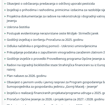
Obavijest o održavanju predavanja o održivoj uporabi pesticida
Izvještaji o prihodima i rashodima, primicima i izdacima za razdoblje si
Projektna dokumentacije za radove na rekonstrukciji i dogradnji va
Jesenju
Uskrsna čestitka
Postupak evidentiranja nerazvrstane ceste Mrzljak- Strmečki Jarek
Godišnji izvještaj o izvršenju Proračuna za 2025. godinu
Odluka načelnika o prigodnoj pomoći - Uskrsnici umirovljenicima
Prikupljanje podataka o zapuštenim vinogradima zaraženim zlatnom 
Godišnje izvješće o provedbi Provedbenog programa Općine Jesenje z
Radovi na izgradnji biciklističke staze Strahinjčica financirani su iz Eu
razvoj
Plan nabave za 2026. godinu
Obavijest o javnom uvidu i javnoj raspravi za Program gospodarenja 
šumoposjednika za gospodarsku jedinicu „Gornji Macelj – Jesenje“
Izvješća o realizaciji financiranih projekata/programa udruga u 2025. g
Proračun Općine Jesenje za 2026. i projekcijama za 2027. i 2028. godinu