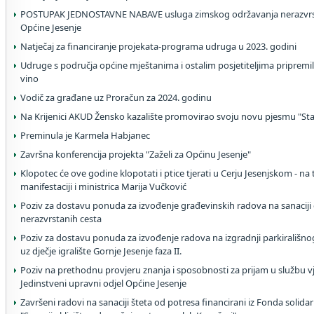
POSTUPAK JEDNOSTAVNE NABAVE usluga zimskog održavanja nerazvrst
Općine Jesenje
Natječaj za financiranje projekata-programa udruga u 2023. godini
Udruge s područja općine mještanima i ostalim posjetiteljima pripremi
vino
Vodič za građane uz Proračun za 2024. godinu
Na Krijenici AKUD Žensko kazalište promovirao svoju novu pjesmu "Star
Preminula je Karmela Habjanec
Završna konferencija projekta "Zaželi za Općinu Jesenje"
Klopotec će ove godine klopotati i ptice tjerati u Cerju Jesenjskom - na 
manifestaciji i ministrica Marija Vučković
Poziv za dostavu ponuda za izvođenje građevinskih radova na sanaciji o
nerazvrstanih cesta
Poziv za dostavu ponuda za izvođenje radova na izgradnji parkirališno
uz dječje igralište Gornje Jesenje faza II.
Poziv na prethodnu provjeru znanja i sposobnosti za prijam u službu v
Jedinstveni upravni odjel Općine Jesenje
Završeni radovi na sanaciji šteta od potresa financirani iz Fonda solidar