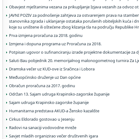
Obavjest mještanima vezana za prikupljanje Izjava vezanih za odvoz o
JAVNI POZIV za podnošenje zahtjeva za ostvarenjem prava na stamben
stanovnika zgrada i uklanjanje ostataka porušenih obiteljskih kuća i 
koje su uništene ili oštećene zbog klizanja tla na području Republike H
Prva izmjena proračuna za 2018. godinu
Izmjena i dopuna programa uz Proračuna za 2018.
Potpisan ugovor o sufinanciranju izrade projektne dokumentacije za dje
Saluti Bau pobjednik 20. memorijalnog malonogometnog turnira Za L
Dramska večer uz KUD-ove iz Sračinca i Lobora
Međuopćinsko druženje uz Dan općine
Obračun proračuna za 2017. godinu
Održan 13. Sajam udruga Krapinsko-zagorske županije
Sajam udruga Krapinsko-zagorske županije
Humanitarna predstava AKUD-a Žensko kazalište
Cirkus Eldorado gostovao u Jesenju
Radovi na sanaciji vodovodne mreže
Savjet mladih organizirao večer društvenih igara