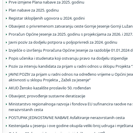
Prve izmjene Plana nabave za 2025. godinu
Plan nabave za 2025. godinu
Registar sklopljenih ugovora u 2024. godini
Obavijest o privremenom zatvaranju ceste Gornje Jesenje Gornji Lužan
Proračun Općine Jesenje za 2025. godinu s projekcijama za 2026. i 2027
Javni poziv za dodjelu potpora u poljoprivredi za 2024. godinu
Izvješće o izvršenju Proračuna Općine Jesenje za razdoblje 01.01.2024 
Popis učenika i studenata koji ostvaruju pravo na dodjelu stipendije
Poziv za intervju kandidata za prijam u radni odnos u sklopu Projekta “Z
JAVNI POZIV za prijam u radni odnos na određeno vrijeme u Općini Je
aktivnosti u sklopu Projekta „ Zaželi za Jesenje“
AKUD Žensko kazalište proslavilo 50. rođendan
Obavijest; provođenje sustavne deratizacije
Ministarstvo regionalnoga razvoja i fondova EU sufinancira raodve na s
nerazvrstanih cesta
POSTUPAK JEDNOSTAVNE NABAVE Asfaltiranje nerazvrstanih cesta
Kestenijada u Jesenju i ove godine okupila veliki broj udruga i mještan