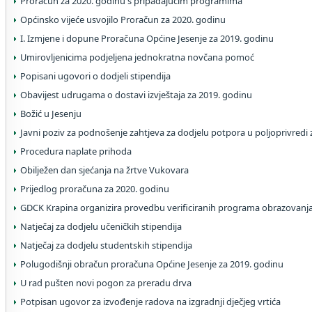
Proračun za 2020. godinu s pripadajućim programima
Općinsko vijeće usvojilo Proračun za 2020. godinu
I. Izmjene i dopune Proračuna Općine Jesenje za 2019. godinu
Umirovljenicima podjeljena jednokratna novčana pomoć
Popisani ugovori o dodjeli stipendija
Obavijest udrugama o dostavi izvještaja za 2019. godinu
Božić u Jesenju
Javni poziv za podnošenje zahtjeva za dodjelu potpora u poljoprivredi
Procedura naplate prihoda
Obilježen dan sjećanja na žrtve Vukovara
Prijedlog proračuna za 2020. godinu
GDCK Krapina organizira provedbu verificiranih programa obrazovanja
Natječaj za dodjelu učeničkih stipendija
Natječaj za dodjelu studentskih stipendija
Polugodišnji obračun proračuna Općine Jesenje za 2019. godinu
U rad pušten novi pogon za preradu drva
Potpisan ugovor za izvođenje radova na izgradnji dječjeg vrtića