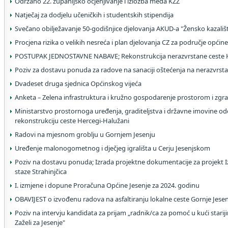
Održano 22. županijsko ocjenjivanje i izložba meda KZŽ
Natječaj za dodjelu učeničkih i studentskih stipendija
Svečano obilježavanje 50-godišnjice djelovanja AKUD-a "Žensko kazališ
Procjena rizika o velikih nesreća i plan djelovanja CZ za područje općine
POSTUPAK JEDNOSTAVNE NABAVE; Rekonstrukcija nerazvrstane ceste H
Poziv za dostavu ponuda za radove na sanaciji oštećenja na nerazvrs
Dvadeset druga sjednica Općinskog vijeća
Anketa – Zelena infrastruktura i kružno gospodarenje prostorom i zgr
Ministarstvo prostornoga uređenja, graditeljstva i državne imovine od
rekonstrukciju ceste Hercegi-Halužani
Radovi na mjesnom groblju u Gornjem Jesenju
Uređenje malonogometnog i dječjeg igrališta u Cerju Jesenjskom
Poziv na dostavu ponuda; Izrada projektne dokumentacije za projekt Iz
staze Strahinjčica
I. izmjene i dopune Proračuna Općine Jesenje za 2024. godinu
OBAVIJEST o izvođenu radova na asfaltiranju lokalne ceste Gornje Jese
Poziv na intervju kandidata za prijam „radnik/ca za pomoć u kući stari
Zaželi za Jesenje"