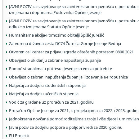
JAVNI POZIV za savjetovanje sa zainteresiranom javnošću u postupku
izmjenama i dopunama Poslovnika Općine Jesenje
JAVNI POZIV za savjetovanje sa zainteresiranom javnošću u postupku 
odluke o izmjenama Statuta Općine Jesenje
Humanitarna akcija-Pomozimo obitelji Špišić Jurešić
Zatvorena državna cesta DC74 Žutnica-Gornje Jesenje-Bednja
Otvoren call centar za prijavu zgrada oštećenih potresom 0800 2021
Obavijest o ukidanju zabrane napuštanja županija
Pomoć stradalima u potresu -Jesenje srcem za potrebite
Obavijest o zabrani napuštanja županija i izdavanje e-Propusnica
Natječaj za dodjelu studentskih stipendija
Natječaj za dodjelu učeničkih stipenija
Vodič za građane uz proračun za 2021. godinu
Proračun Općine Jesenje za 2021., s projekcijama za 2022. i 2023. godin
Jednokratna novčana pomoć roditeljima s troje i više djece i umirovlje
Javni poziv za dodjelu potpora u poljoprivredi za 2020. godinu
EU Projekti