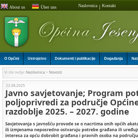
Naslovnica
Kontakt
|
About us
Über uns
O Općini
Ustrojstvo
Dokumenti i publikacije
Događanja
Nat
Vi ste ovdje:
Naslovnica
>
Novosti
22.08.2025
Javno savjetovanje; Program po
poljoprivredi za područje Općine
razdoblje 2025. – 2027. godine
Savjetovanja s javnošću provode se o nacrtima onih općih akat
ili izmjenama neposredno ostvaruju potrebe građana ili uređuj
interesa za opću dobrobit građana i pravnih osoba na području