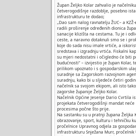
Župan Željko Kolar zahvalio je načelniku
četverogodišnje razdoblje, posebno ist
infrastrukturu te dodao;
„Dao sam nalog ravnatelju ŽUC– a KZŽ-e
radili proširenje određenih dionica župan
sanacije klizišta na cestama. Tu je i od
ceste, a naravno dotaknuli smo se i pro
koje do sada nisu imale vrtiće, a iskor
sredstava i izgradnju vrtića. Fiskalni ka
su mjeri nedostatni i očigledno će biti 
budućnosti“ – izvijestio je župan Kolar,
prilikom upoznato i s gospodarskim ula
suradnje sa Zagorskom razvojnom agenc
suradnju, kako bi u sljedeće četiri godine
načelnik sa svojom ekipom, ali isto tako
zagorske županije Željko Kolar.
Načelnik Općine Jesenje Dario Cvrtila is
projekata četverogodišnji mandat neće bi
procesima počne što prije.
Na sastanku su u pratnji župana Željka 
obrazovanje, sport, kulturu i tehničku k
pročelnice Upravnog odjela za gospodar
infrastrukturu Snježana Murr, pročelnik