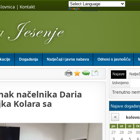
Powere
lovnica
|
Kontakt
Translate
ikacije
Događanja
Natječaji i javna nabava
Odnosi s javnošću
M
Najave
Natječ
Izdvojeno
nak načelnika Daria
Trenutno nem
jka Kolara sa
kolovo
po
ut
sr
če
27
28
29
30
3
4
5
6