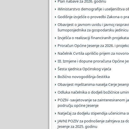
Plan nabave za 2026. godinu
iMinistarstvo demografije i useljeništva ob
Godišnje izvješće o provedbi Zakona o pr
Obavijest o javnom uvidu i javnoj raspr
šumoposjednika za gospodarsku jedinicu „
Izvješća o realizaciji financiranih projek
Proračun Općine Jesenje za 2026. i projekc
Načelnik Cvrtila upriličio prijem za novoro
III. Izmjene i dopune proračuna Općine Je
Šesta sjednica Općinskog vijeća
Božićno novogodišnja čestitka
Obavijest mještanima naselja Cerje Jesenj
Odluka načelnika o dodjeli božićnice umir
POZIV- savjetovanje sa zainteresiranom 
području općine Jesenje
Natječaj za dodjelu stipendija učenicima 
JAVNI POZIV za podnošenje zahtjeva za do
Jesenje za 2025. godinu