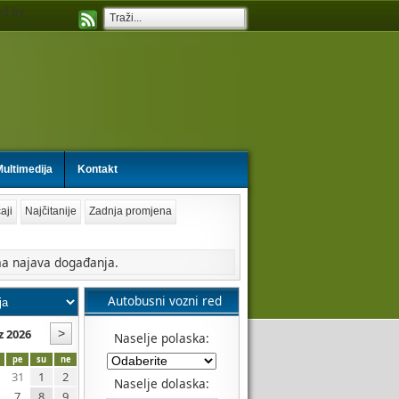
d by
ultimedija
Kontakt
aji
Najčitanije
Zadnja promjena
a najava događanja.
Autobusni vozni red
z 2026
Naselje polaska:
pe
su
ne
31
1
2
Naselje dolaska:
7
8
9