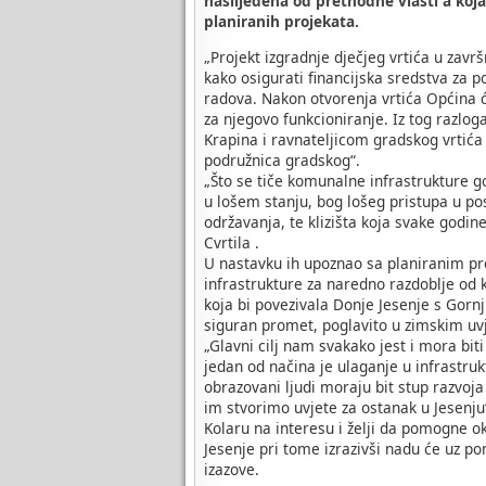
naslijeđena od prethodne vlasti a koj
planiranih projekata.
„Projekt izgradnje dječjeg vrtića u zavr
kako osigurati financijska sredstva za
radova. Nakon otvorenja vrtića Općina ć
za njegovo funkcioniranje. Iz tog razlo
Krapina i ravnateljicom gradskog vrtića
podružnica gradskog“.
„Što se tiče komunalne infrastrukture g
u lošem stanju, bog lošeg pristupa u po
održavanja, te klizišta koja svake godin
Cvrtila .
U nastavku ih upoznao sa planiranim pro
infrastrukture za naredno razdoblje od 
koja bi povezivala Donje Jesenje s Gorn
siguran promet, poglavito u zimskim uv
„Glavni cilj nam svakako jest i mora bit
jedan od načina je ulaganje u infrastruk
obrazovani ljudi moraju bit stup razvoj
im stvorimo uvjete za ostanak u Jesenju“
Kolaru na interesu i želji da pomogne o
Jesenje pri tome izrazivši nadu će uz po
izazove.