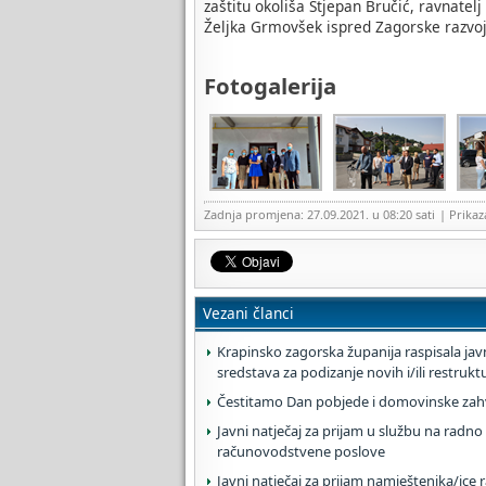
zaštitu okoliša Stjepan Bručić, ravnatel
Željka Grmovšek ispred Zagorske razvoj
Fotogalerija
Zadnja promjena: 27.09.2021. u 08:20 sati
| Prika
Vezani članci
Krapinsko zagorska županija raspisala javn
sredstava za podizanje novih i/ili restruk
Čestitamo Dan pobjede i domovinske zahva
Javni natječaj za prijam u službu na radno 
računovodstvene poslove
Javni natječaj za prijam namještenika/ice