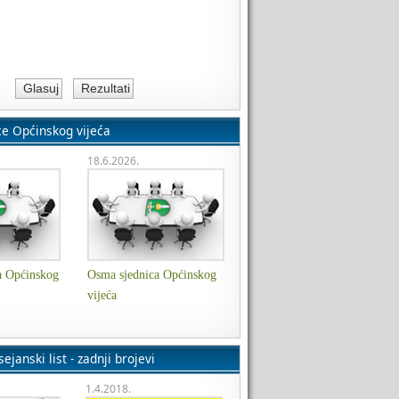
ce Općinskog vijeća
18.6.2026.
a Općinskog
Osma sjednica Općinskog
vijeća
ejanski list - zadnji brojevi
1.4.2018.