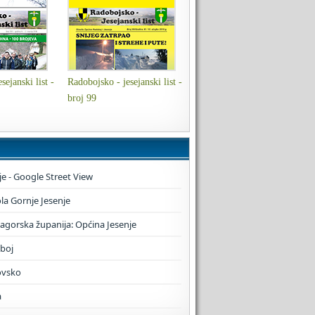
sejanski list -
Radobojsko - jesejanski list -
broj 99
je - Google Street View
a Gornje Jesenje
zagorska županija: Općina Jesenje
boj
ovsko
a