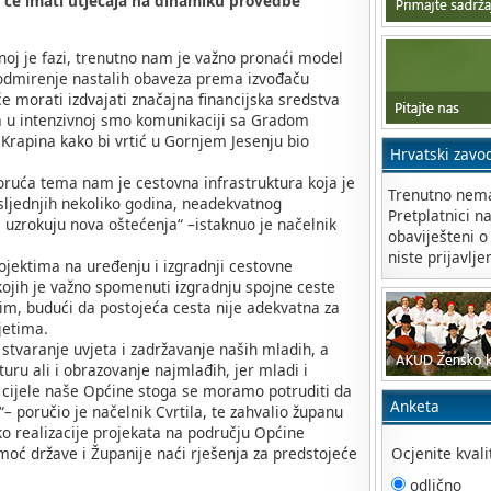
a će imati utjecaja na dinamiku provedbe
šnoj je fazi, trenutno nam je važno pronaći model
 podmirenje nastalih obaveza prema izvođaču
e morati izdvajati značajna financijska sredstva
ga u intenzivnoj smo komunikaciji sa Gradom
 Krapina kako bi vrtić u Gornjem Jesenju bio
Hrvatski zavo
oruća tema nam je cestovna infrastruktura koja je
Trenutno nema
sljednjih nekoliko godina, neadekvatnog
Pretplatnici n
e uzrokuju nova oštećenja“ –istaknuo je načelnik
obaviješteni o
niste prijavlje
jektima na uređenju i izgradnji cestovne
kojih je važno spomenuti izgradnju spojne ceste
jim, budući da postojeća cesta nije adekvatna za
jetima.
i stvaranje uvjeta i zadržavanje naših mladih, a
turu ali i obrazovanje najmlađih, jer mladi i
a cijele naše Općine stoga se moramo potruditi da
Anketa
– poručio je načelnik Cvrtila, te zahvalio županu
ko realizacije projekata na području Općine
moć države i Županije naći rješenja za predstojeće
Ocjenite kval
odlično