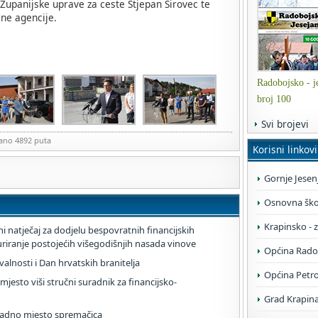
j Županijske uprave za ceste Stjepan Sirovec te
ne agencije.
Radobojsko - je
broj 100
Svi brojevi
zano 4892 puta
Korisni linkovi
Gornje Jesen
Osnovna škol
Krapinsko - 
i natječaj za dodjelu bespovratnih financijskih
turiranje postojećih višegodišnjih nasada vinove
Općina Rado
lnosti i Dan hrvatskih branitelja
Općina Petr
mjesto viši stručni suradnik za financijsko-
Grad Krapin
 radno mjesto spremačica