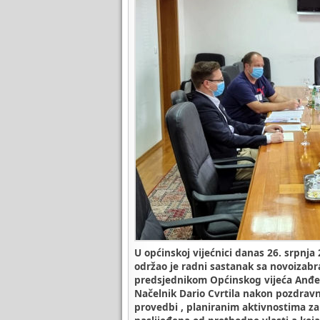
U općinskoj vijećnici danas 26. srpnja
održao je radni sastanak sa novoizab
predsjednikom Općinskog vijeća Anđ
Načelnik Dario Cvrtila nakon pozdravni
provedbi , planiranim aktivnostima za