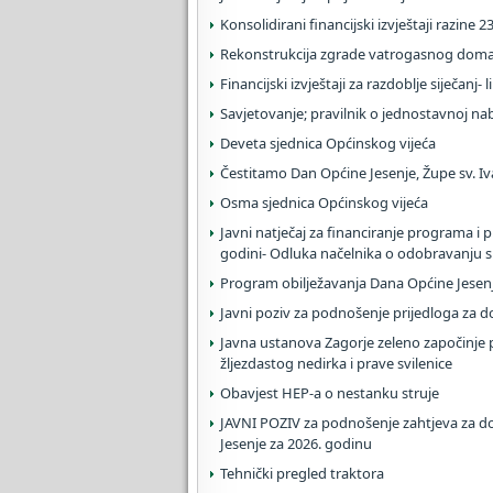
Konsolidirani financijski izvještaji razine 2
Rekonstrukcija zgrade vatrogasnog doma
Financijski izvještaji za razdoblje siječanj- 
Savjetovanje; pravilnik o jednostavnoj na
Deveta sjednica Općinskog vijeća
Čestitamo Dan Općine Jesenje, Župe sv. Iva
Osma sjednica Općinskog vijeća
Javni natječaj za financiranje programa i
godini- Odluka načelnika o odobravanju 
Program obilježavanja Dana Općine Jesenje 
Javni poziv za podnošenje prijedloga za d
Javna ustanova Zagorje zeleno započinje p
žljezdastog nedirka i prave svilenice
Obavjest HEP-a o nestanku struje
JAVNI POZIV za podnošenje zahtjeva za do
Jesenje za 2026. godinu
Tehnički pregled traktora