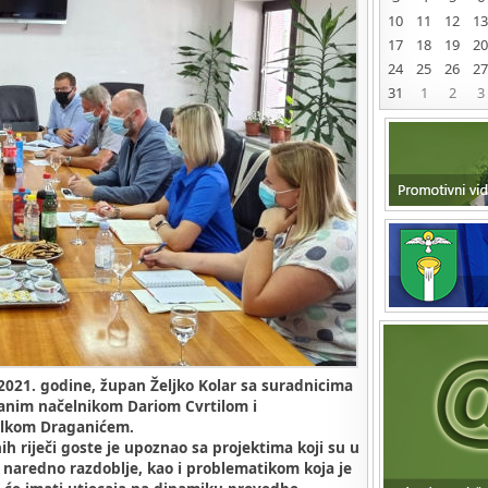
10
11
12
13
17
18
19
20
24
25
26
27
31
1
2
3
 2021. godine, župan Željko Kolar sa suradnicima
ranim načelnikom Dariom Cvrtilom i
elkom Draganićem.
h riječi goste je upoznao sa projektima koji su u
 naredno razdoblje, kao i problematikom koja je