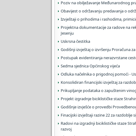
Poziv na obilježavanje Međunarodnog pra
Obavijest o održavanju predavanja o održi
Izvještaji o prihodima i rashodima, primici
Projektna dokumentacije za radove na re
Jesenju
Uskrsna čestitka
Godišnji izvještaj o izvršenju Proračuna z
Postupak evidentiranja nerazvrstane ceste
Sedma sjednica Općinskog vijeća
Odluka načelnika o prigodnoj pomoći - Us
Konsolidiran financijski izvještaj za razdob
Prikupljanje podataka o zapuštenim vin
Projekt izgradnje biciklističke staze Strahin
Godišnje izvješće o provedbi Provedbeno
Finacijski izvještaji razine 22 za razdoblje 
Radovi na izgradnji biciklističke staze Str
razvoj