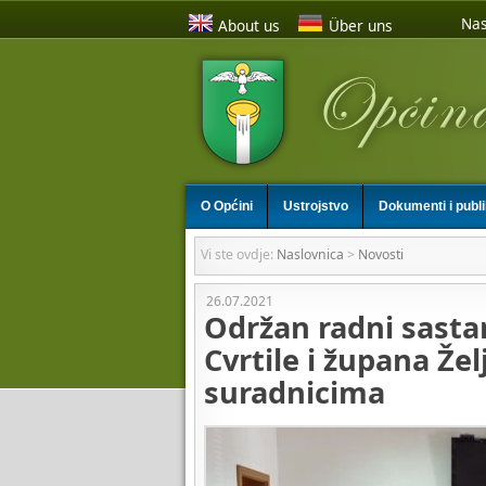
Nas
About us
Über uns
O Općini
Ustrojstvo
Dokumenti i publ
Vi ste ovdje:
Naslovnica
>
Novosti
26.07.2021
Održan radni sasta
Cvrtile i župana Žel
suradnicima