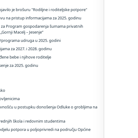
javilo je brošuru "Rodiljne i roditeljske potpore"
avu na pristup informacijama za 2025. godinu
avi za Program gospodarenja šumama privatnih
Gornji Macelj – Jesenje“
ata/programa udruga u 2025. godini
ijama za 2027. i 2028. godinu
đene bebe i njihove roditelje
senje za 2025. godinu
sko
ovljenicima
javnošću u postupku donošenja Odluke o grobljima na
srednjih škola i redovnim studentima
djelu potpora u poljoprivredi na području Općine