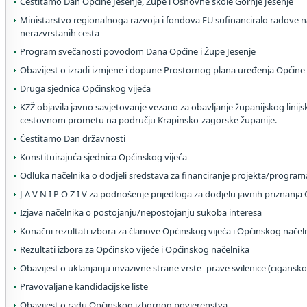
Čestitamo Dan Općine Jesenje, Župe i Osnovne škole Gornje Jesenje
Ministarstvo regionalnoga razvoja i fondova EU sufinanciralo radove na
nerazvrstanih cesta
Program svečanosti povodom Dana Općine i Župe Jesenje
Obavijest o izradi izmjene i dopune Prostornog plana uređenja Općin
Druga sjednica Općinskog vijeća
KZŽ objavila javno savjetovanje vezano za obavljanje županijskog linij
cestovnom prometu na području Krapinsko-zagorske županije.
Čestitamo Dan državnosti
Konstituirajuća sjednica Općinskog vijeća
Odluka načelnika o dodjeli sredstava za financiranje projekta/program
J A V N I P O Z I V za podnošenje prijedloga za dodjelu javnih priznanja
Izjava načelnika o postojanju/nepostojanju sukoba interesa
Konačni rezultati izbora za članove Općinskog vijeća i Općinskog načel
Rezultati izbora za Općinsko vijeće i Općinskog načelnika
Obavijest o uklanjanju invazivne strane vrste- prave svilenice (cigansko
Pravovaljane kandidacijske liste
Obavijest o radu Općinskog izbornog povjerenstva