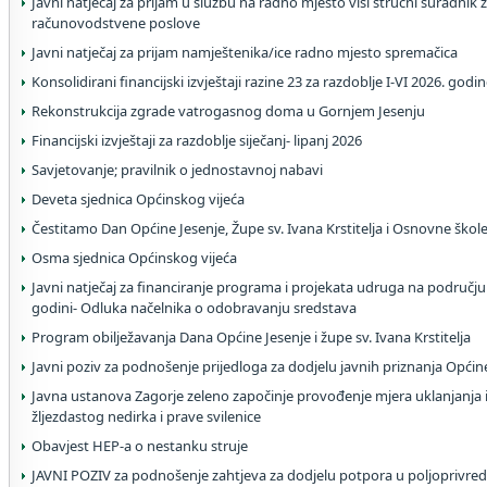
Javni natječaj za prijam u službu na radno mjesto viši stručni suradnik z
računovodstvene poslove
Javni natječaj za prijam namještenika/ice radno mjesto spremačica
Konsolidirani financijski izvještaji razine 23 za razdoblje I-VI 2026. godi
Rekonstrukcija zgrade vatrogasnog doma u Gornjem Jesenju
Financijski izvještaji za razdoblje siječanj- lipanj 2026
Savjetovanje; pravilnik o jednostavnoj nabavi
Deveta sjednica Općinskog vijeća
Čestitamo Dan Općine Jesenje, Župe sv. Ivana Krstitelja i Osnovne škol
Osma sjednica Općinskog vijeća
Javni natječaj za financiranje programa i projekata udruga na području
godini- Odluka načelnika o odobravanju sredstava
Program obilježavanja Dana Općine Jesenje i župe sv. Ivana Krstitelja
Javni poziv za podnošenje prijedloga za dodjelu javnih priznanja Općin
Javna ustanova Zagorje zeleno započinje provođenje mjera uklanjanja i
žljezdastog nedirka i prave svilenice
Obavjest HEP-a o nestanku struje
JAVNI POZIV za podnošenje zahtjeva za dodjelu potpora u poljoprivred