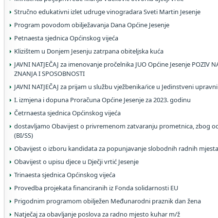
Stručno edukativni izlet udruge vinogradara Sveti Martin Jesenje
Program povodom obilježavanja Dana Općine Jesenje
Petnaesta sjednica Općinskog vijeća
Klizištem u Donjem Jesenju zatrpana obiteljska kuća
JAVNI NATJEČAJ za imenovanje pročelnika JUO Općine Jesenje POZI
ZNANJA I SPOSOBNOSTI
JAVNI NATJEČAJ za prijam u službu vježbenika/ice u Jedinstveni upravni
I. izmjena i dopuna Proračuna Općine Jesenje za 2023. godinu
Četrnaesta sjednica Općinskog vijeća
dostavljamo Obavijest o privremenom zatvaranju prometnica, zbog odr
(BI/SS)
Obavijest o izboru kandidata za popunjavanje slobodnih radnih mjesta
Obavijest o upisu djece u Dječji vrtić Jesenje
Trinaesta sjednica Općinskog vijeća
Provedba projekata financiranih iz Fonda solidarnosti EU
Prigodnim programom obilježen Međunarodni praznik dan žena
Natječaj za obavljanje poslova za radno mjesto kuhar m/ž