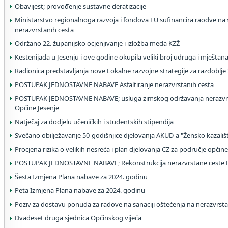
Obavijest; provođenje sustavne deratizacije
Ministarstvo regionalnoga razvoja i fondova EU sufinancira raodve na s
nerazvrstanih cesta
Održano 22. županijsko ocjenjivanje i izložba meda KZŽ
Kestenijada u Jesenju i ove godine okupila veliki broj udruga i mještan
Radionica predstavljanja nove Lokalne razvojne strategije za razdoblje
POSTUPAK JEDNOSTAVNE NABAVE Asfaltiranje nerazvrstanih cesta
POSTUPAK JEDNOSTAVNE NABAVE; usluga zimskog održavanja nerazvrs
Općine Jesenje
Natječaj za dodjelu učeničkih i studentskih stipendija
Svečano obilježavanje 50-godišnjice djelovanja AKUD-a "Žensko kazališ
Procjena rizika o velikih nesreća i plan djelovanja CZ za područje općine
POSTUPAK JEDNOSTAVNE NABAVE; Rekonstrukcija nerazvrstane ceste H
Šesta Izmjena Plana nabave za 2024. godinu
Peta Izmjena Plana nabave za 2024. godinu
Poziv za dostavu ponuda za radove na sanaciji oštećenja na nerazvrs
Dvadeset druga sjednica Općinskog vijeća