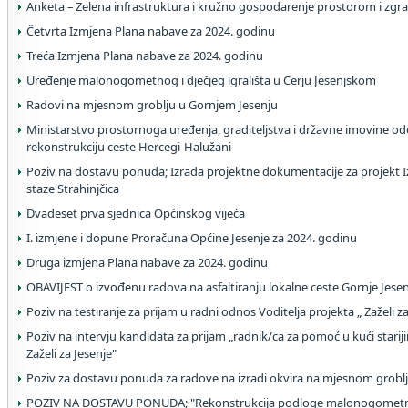
Anketa – Zelena infrastruktura i kružno gospodarenje prostorom i zgr
Četvrta Izmjena Plana nabave za 2024. godinu
Treća Izmjena Plana nabave za 2024. godinu
Uređenje malonogometnog i dječjeg igrališta u Cerju Jesenjskom
Radovi na mjesnom groblju u Gornjem Jesenju
Ministarstvo prostornoga uređenja, graditeljstva i državne imovine od
rekonstrukciju ceste Hercegi-Halužani
Poziv na dostavu ponuda; Izrada projektne dokumentacije za projekt Iz
staze Strahinjčica
Dvadeset prva sjednica Općinskog vijeća
I. izmjene i dopune Proračuna Općine Jesenje za 2024. godinu
Druga izmjena Plana nabave za 2024. godinu
OBAVIJEST o izvođenu radova na asfaltiranju lokalne ceste Gornje Jese
Poziv na testiranje za prijam u radni odnos Voditelja projekta „ Zaželi z
Poziv na intervju kandidata za prijam „radnik/ca za pomoć u kući stari
Zaželi za Jesenje"
Poziv za dostavu ponuda za radove na izradi okvira na mjesnom grobl
POZIV NA DOSTAVU PONUDA; "Rekonstrukcija podloge malonogometnog