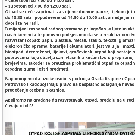
– četvrtkom od 7:00 do 14:00 sati,
– subotom od 7:00 do 12:00 sati.
Otpad se neće zaprimati za vrijeme dnevne pauze, tijekom juta
do 10:30 sati i popodnevne od 14:30 do 15:00 sati, a nedjeljom 
dvorište ne radi.
Izmijenjeni raspored radnog vremena prilagođen je ljetnim ak
naših korisnika te ponovno podsjećamo da se u reciklažnom dv
razvrstani otpad: papir, plastika, metali, staklo, tekstil, glomaz
elektronička oprema, baterije i akumulatori, jestiva ulja i masti, 
biootpad, deterdženti, lijekovi, građevinski otpad koji nastaje
popravcima koje obavlja sam vlasnik u kućanstvu u propisanoj k
brojevima. Također se preuzima problematični otpad te otpadni 
otpadne gume i oštri predmeti.
Napominjemo da fizičke osobe s područja Grada Krapine i Opći
Petrovsko i Radoboj imaju pravo na besplatno odlaganje nave
predočenje osobne iskaznice.
Apeliramo na građane da razvrstavaju otpad, predaju ga u reci
čuvaju okoliš!