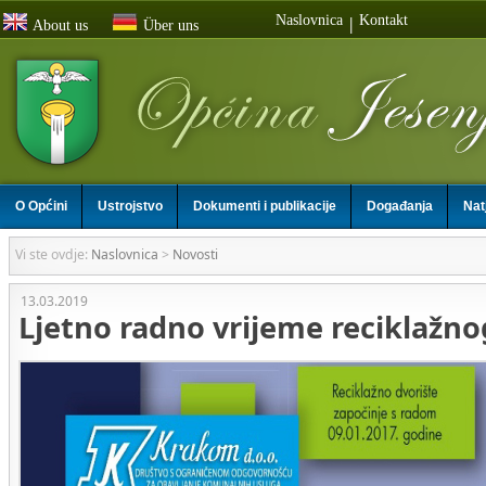
Naslovnica
Kontakt
|
About us
Über uns
O Općini
Ustrojstvo
Dokumenti i publikacije
Događanja
Nat
Vi ste ovdje:
Naslovnica
>
Novosti
13.03.2019
Ljetno radno vrijeme reciklažno