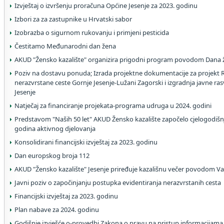
Izvještaj o izvršenju proračuna Općine Jesenje za 2023. godinu
Izbori za za zastupnike u Hrvatski sabor
Izobrazba o sigurnom rukovanju i primjeni pesticida
Čestitamo Međunarodni dan žena
AKUD "Žensko kazalište" organizira prigodni program povodom Dana 
Poziv na dostavu ponuda; Izrada projektne dokumentacije za projekt 
nerazvrstane ceste Gornje Jesenje-Lužani Zagorski i izgradnja javne rasv
Jesenje
Natječaj za financiranje projekata-programa udruga u 2024. godini
Predstavom "Naših 50 let" AKUD Žensko kazalište započelo cjelogodišnj
godina aktivnog djelovanja
Konsolidirani financijski izvještaj za 2023. godinu
Dan europskog broja 112
AKUD "Žensko kazalište" Jesenje priređuje kazališnu večer povodom V
Javni poziv o započinjanju postupka evidentiranja nerazvrstanih cesta
Financijski izvještaj za 2023. godinu
Plan nabave za 2024. godinu
Godišnje izvješće o-provedbi Zakona o pravu na pristup informacijama