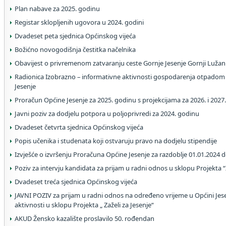
Plan nabave za 2025. godinu
Registar sklopljenih ugovora u 2024. godini
Dvadeset peta sjednica Općinskog vijeća
Božićno novogodišnja čestitka načelnika
Obavijest o privremenom zatvaranju ceste Gornje Jesenje Gornji Lužan
Radionica Izobrazno – informativne aktivnosti gospodarenja otpadom
Jesenje
Proračun Općine Jesenje za 2025. godinu s projekcijama za 2026. i 2027
Javni poziv za dodjelu potpora u poljoprivredi za 2024. godinu
Dvadeset četvrta sjednica Općinskog vijeća
Popis učenika i studenata koji ostvaruju pravo na dodjelu stipendije
Izvješće o izvršenju Proračuna Općine Jesenje za razdoblje 01.01.2024 
Poziv za intervju kandidata za prijam u radni odnos u sklopu Projekta “Z
Dvadeset treća sjednica Općinskog vijeća
JAVNI POZIV za prijam u radni odnos na određeno vrijeme u Općini Je
aktivnosti u sklopu Projekta „ Zaželi za Jesenje“
AKUD Žensko kazalište proslavilo 50. rođendan