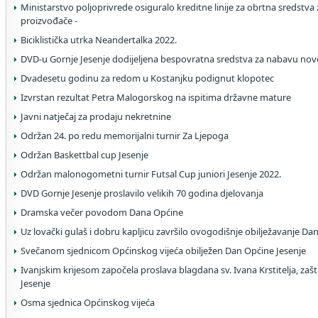
Ministarstvo poljoprivrede osiguralo kreditne linije za obrtna sredstva
proizvođače -
Biciklistička utrka Neandertalka 2022.
DVD-u Gornje Jesenje dodijeljena bespovratna sredstva za nabavu no
Dvadesetu godinu za redom u Kostanjku podignut klopotec
Izvrstan rezultat Petra Malogorskog na ispitima državne mature
Javni natječaj za prodaju nekretnine
Održan 24. po redu memorijalni turnir Za Ljepoga
Održan Baskettbal cup Jesenje
Održan malonogometni turnir Futsal Cup juniori Jesenje 2022.
DVD Gornje Jesenje proslavilo velikih 70 godina djelovanja
Dramska večer povodom Dana Općine
Uz lovački gulaš i dobru kapljicu završilo ovogodišnje obilježavanje Da
Svečanom sjednicom Općinskog vijeća obilježen Dan Općine Jesenje
Ivanjskim krijesom započela proslava blagdana sv. Ivana Krstitelja, zašt
Jesenje
Osma sjednica Općinskog vijeća