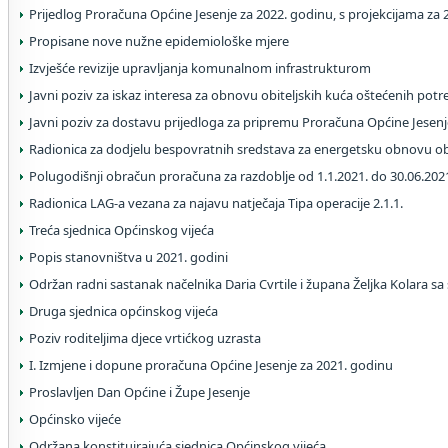
Prijedlog Proračuna Općine Jesenje za 2022. godinu, s projekcijama za 2
Propisane nove nužne epidemiološke mjere
Izvješće revizije upravljanja komunalnom infrastrukturom
Javni poziv za iskaz interesa za obnovu obiteljskih kuća oštećenih pot
Javni poziv za dostavu prijedloga za pripremu Proračuna Općine Jesenj
Radionica za dodjelu bespovratnih sredstava za energetsku obnovu obi
Polugodišnji obračun proračuna za razdoblje od 1.1.2021. do 30.06.202
Radionica LAG-a vezana za najavu natječaja Tipa operacije 2.1.1.
Treća sjednica Općinskog vijeća
Popis stanovništva u 2021. godini
Održan radni sastanak načelnika Daria Cvrtile i župana Željka Kolara s
Druga sjednica općinskog vijeća
Poziv roditeljima djece vrtićkog uzrasta
I. Izmjene i dopune proračuna Općine Jesenje za 2021. godinu
Proslavljen Dan Općine i Župe Jesenje
Općinsko vijeće
Održana konstituirajuća sjednica Općinskog vijeća