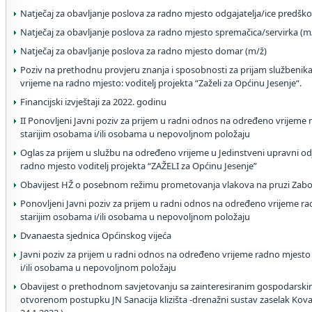
Natječaj za obavljanje poslova za radno mjesto odgajatelja/ice predško
Natječaj za obavljanje poslova za radno mjesto spremačica/servirka (m
Natječaj za obavljanje poslova za radno mjesto domar (m/ž)
Poziv na prethodnu provjeru znanja i sposobnosti za prijam službenik
vrijeme na radno mjesto: voditelj projekta “Zaželi za Općinu Jesenje“.
Financijski izvještaji za 2022. godinu
II Ponovljeni Javni poziv za prijem u radni odnos na određeno vrijem
starijim osobama i/ili osobama u nepovoljnom položaju
Oglas za prijem u službu na određeno vrijeme u Jedinstveni upravni od
radno mjesto voditelj projekta “ZAŽELI za Općinu Jesenje”
Obavijest HŽ o posebnom režimu prometovanja vlakova na pruzi Zabo
Ponovljeni Javni poziv za prijem u radni odnos na određeno vrijeme 
starijim osobama i/ili osobama u nepovoljnom položaju
Dvanaesta sjednica Općinskog vijeća
Javni poziv za prijem u radni odnos na određeno vrijeme radno mjest
i/ili osobama u nepovoljnom položaju
Obavijest o prethodnom savjetovanju sa zainteresiranim gospodarski
otvorenom postupku JN Sanacija klizišta -drenažni sustav zaselak Kovač