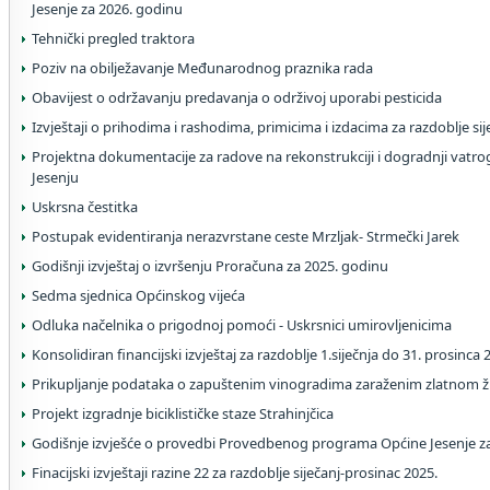
Jesenje za 2026. godinu
Tehnički pregled traktora
Poziv na obilježavanje Međunarodnog praznika rada
Obavijest o održavanju predavanja o održivoj uporabi pesticida
Izvještaji o prihodima i rashodima, primicima i izdacima za razdoblje si
Projektna dokumentacije za radove na rekonstrukciji i dogradnji va
Jesenju
Uskrsna čestitka
Postupak evidentiranja nerazvrstane ceste Mrzljak- Strmečki Jarek
Godišnji izvještaj o izvršenju Proračuna za 2025. godinu
Sedma sjednica Općinskog vijeća
Odluka načelnika o prigodnoj pomoći - Uskrsnici umirovljenicima
Konsolidiran financijski izvještaj za razdoblje 1.siječnja do 31. prosinca
Prikupljanje podataka o zapuštenim vinogradima zaraženim zlatnom 
Projekt izgradnje biciklističke staze Strahinjčica
Godišnje izvješće o provedbi Provedbenog programa Općine Jesenje z
Finacijski izvještaji razine 22 za razdoblje siječanj-prosinac 2025.