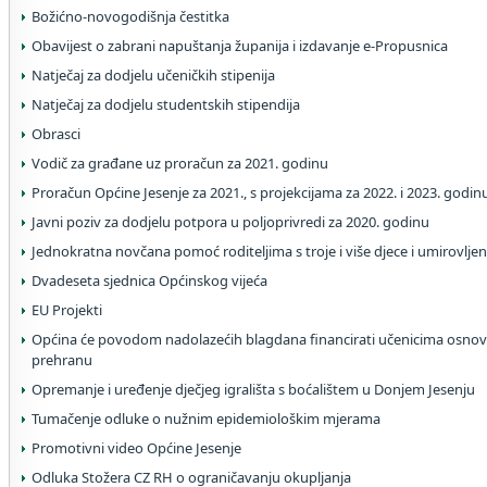
Božićno-novogodišnja čestitka
Obavijest o zabrani napuštanja županija i izdavanje e-Propusnica
Natječaj za dodjelu učeničkih stipenija
Natječaj za dodjelu studentskih stipendija
Obrasci
Vodič za građane uz proračun za 2021. godinu
Proračun Općine Jesenje za 2021., s projekcijama za 2022. i 2023. godin
Javni poziv za dodjelu potpora u poljoprivredi za 2020. godinu
Jednokratna novčana pomoć roditeljima s troje i više djece i umirovlje
Dvadeseta sjednica Općinskog vijeća
EU Projekti
Općina će povodom nadolazećih blagdana financirati učenicima osnov
prehranu
Opremanje i uređenje dječjeg igrališta s boćalištem u Donjem Jesenju
Tumačenje odluke o nužnim epidemiološkim mjerama
Promotivni video Općine Jesenje
Odluka Stožera CZ RH o ograničavanju okupljanja