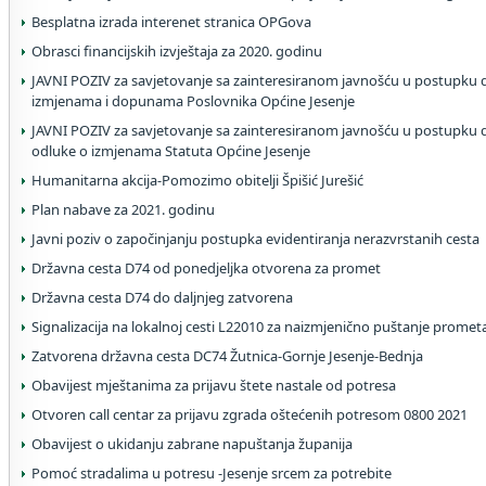
Besplatna izrada interenet stranica OPGova
Obrasci financijskih izvještaja za 2020. godinu
JAVNI POZIV za savjetovanje sa zainteresiranom javnošću u postupku
izmjenama i dopunama Poslovnika Općine Jesenje
JAVNI POZIV za savjetovanje sa zainteresiranom javnošću u postupku 
odluke o izmjenama Statuta Općine Jesenje
Humanitarna akcija-Pomozimo obitelji Špišić Jurešić
Plan nabave za 2021. godinu
Javni poziv o započinjanju postupka evidentiranja nerazvrstanih cesta
Državna cesta D74 od ponedjeljka otvorena za promet
Državna cesta D74 do daljnjeg zatvorena
Signalizacija na lokalnoj cesti L22010 za naizmjenično puštanje promet
Zatvorena državna cesta DC74 Žutnica-Gornje Jesenje-Bednja
Obavijest mještanima za prijavu štete nastale od potresa
Otvoren call centar za prijavu zgrada oštećenih potresom 0800 2021
Obavijest o ukidanju zabrane napuštanja županija
Pomoć stradalima u potresu -Jesenje srcem za potrebite