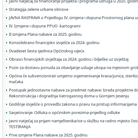
Javni natječaj za financiranje projekta i programa udruga u 2025. godin
Strategija zelene urbane obnove
JAVNA RASPRAVA o Prijedlogu IV. izmjena i dopuna Prostornog plana u
IV. Izmjene i dopune PPUO -kartogrami
II izmjena Plana nabave za 2025. godinu
Konsolidirano financijsko izvješće za 2024. godinu
Dvadeset šesta sjednica Općinskog vijeća
Obrasci financijskih izvještaja za 2024. godinu i bilješke uz izvještaj
Poziv za dostavu ponuda za obavljanje usluge ukopa na mjesnom grob
Općina će subvencionirati umjetno osjemenivanje krava/junica, steriliza
mačaka
Postupak jednostavne nabave za predmet nabave: Izrada projektne do
Rekonstrukcija i dogradnja Vatrogasnog doma u Gornjem Jesenju
Godišnje izvješće o provedbi zakona o pravu na pristup informacijama
Savjetovanje: Odluka o općinskim porezima-prijedlog odluke
Javni natječaj za prijam namještenika/ice u službu na radno mjesto čis
TESTIRANJA
Prve izmjene Plana nabave za 2025. godinu