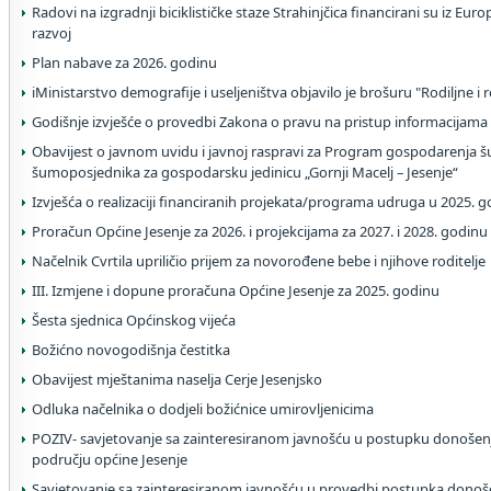
Radovi na izgradnji biciklističke staze Strahinjčica financirani su iz Eu
razvoj
Plan nabave za 2026. godinu
iMinistarstvo demografije i useljeništva objavilo je brošuru "Rodiljne i 
Godišnje izvješće o provedbi Zakona o pravu na pristup informacijama
Obavijest o javnom uvidu i javnoj raspravi za Program gospodarenja 
šumoposjednika za gospodarsku jedinicu „Gornji Macelj – Jesenje“
Izvješća o realizaciji financiranih projekata/programa udruga u 2025. g
Proračun Općine Jesenje za 2026. i projekcijama za 2027. i 2028. godinu
Načelnik Cvrtila upriličio prijem za novorođene bebe i njihove roditelje
III. Izmjene i dopune proračuna Općine Jesenje za 2025. godinu
Šesta sjednica Općinskog vijeća
Božićno novogodišnja čestitka
Obavijest mještanima naselja Cerje Jesenjsko
Odluka načelnika o dodjeli božićnice umirovljenicima
POZIV- savjetovanje sa zainteresiranom javnošću u postupku donošen
području općine Jesenje
Savjetovanje sa zainteresiranom javnošću u provedbi postupka donoše