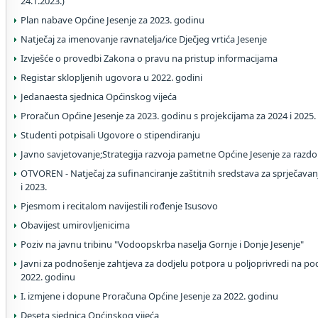
24.1.2023.)
Plan nabave Općine Jesenje za 2023. godinu
Natječaj za imenovanje ravnatelja/ice Dječjeg vrtića Jesenje
Izvješće o provedbi Zakona o pravu na pristup informacijama
Registar sklopljenih ugovora u 2022. godini
Jedanaesta sjednica Općinskog vijeća
Proračun Općine Jesenje za 2023. godinu s projekcijama za 2024 i 2025.
Studenti potpisali Ugovore o stipendiranju
Javno savjetovanje;Strategija razvoja pametne Općine Jesenje za razdo
OTVOREN - Natječaj za sufinanciranje zaštitnih sredstava za sprječavanje
i 2023.
Pjesmom i recitalom navijestili rođenje Isusovo
Obavijest umirovljenicima
Poziv na javnu tribinu "Vodoopskrba naselja Gornje i Donje Jesenje"
Javni za podnošenje zahtjeva za dodjelu potpora u poljoprivredi na po
2022. godinu
I. izmjene i dopune Proračuna Općine Jesenje za 2022. godinu
Deseta sjednica Općinskog vijeća