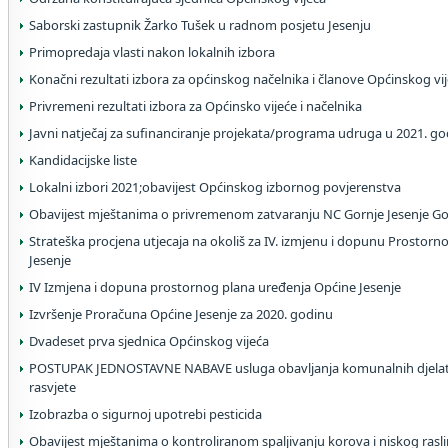
Saborski zastupnik Žarko Tušek u radnom posjetu Jesenju
Primopredaja vlasti nakon lokalnih izbora
Konačni rezultati izbora za općinskog načelnika i članove Općinskog vi
Privremeni rezultati izbora za Općinsko vijeće i načelnika
Javni natječaj za sufinanciranje projekata/programa udruga u 2021. go
Kandidacijske liste
Lokalni izbori 2021;obavijest Općinskog izbornog povjerenstva
Obavijest mještanima o privremenom zatvaranju NC Gornje Jesenje Gor
Strateška procjena utjecaja na okoliš za IV. izmjenu i dopunu Prostor
Jesenje
IV Izmjena i dopuna prostornog plana uređenja Općine Jesenje
Izvršenje Proračuna Općine Jesenje za 2020. godinu
Dvadeset prva sjednica Općinskog vijeća
POSTUPAK JEDNOSTAVNE NABAVE usluga obavljanja komunalnih djelatn
rasvjete
Izobrazba o sigurnoj upotrebi pesticida
Obavijest mještanima o kontroliranom spaljivanju korova i niskog rasli