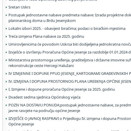
Sretan Uskrs
Postupak jednostavne nabave predmeta nabave: Izrada projektne dok
planinarskog doma u Brdu Jesenjskom
Lokalni izbori 2025. - obavijest biračima; podaci o biračkim mjestima
Treća izmjena Plana nabave za 2025. godinu
Umirovljenicima će povodom Uskrsa biti dodijeljena jednokratna nov
Izvješće o izvršenju Proračuna Općine Jesenje za razdoblje 01.01.2024 
Ministarstva prostornoga uređenja, graditeljstva i državne imovine suf
rekonstrukcije ceste Hercegi Halužani
IV IZMJENNE I DOPUNE PPUO JESENJE_KARTOGRAMI GRAĐEVINSKIH 
IV. IZMJENA I DOPUNA PROSTORNOG PLANA UREĐENJA OPĆINE JESEN
I. Izmjene i dopune proračuna Općine Jesenje za 2025. godinu
Dvadest sedma sjednica Općinskog vijeća
POZIV NA DOSTAVU PONUDA;postupak jednostavne nabave, za predme
javne rasvjete na području općine Jesenje
IZVJEŠĆE O JAVNOJ RASPRAVI o Prijedlogu IV. izmjena i dopuna Prosto
Općine Jesenje