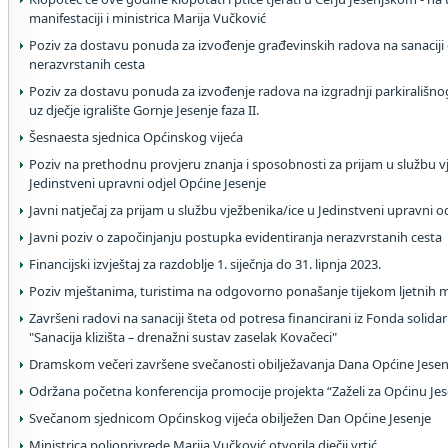
manifestaciji i ministrica Marija Vučković
Poziv za dostavu ponuda za izvođenje građevinskih radova na sanaciji o
nerazvrstanih cesta
Poziv za dostavu ponuda za izvođenje radova na izgradnji parkirališno
uz dječje igralište Gornje Jesenje faza II.
Šesnaesta sjednica Općinskog vijeća
Poziv na prethodnu provjeru znanja i sposobnosti za prijam u službu v
Jedinstveni upravni odjel Općine Jesenje
Javni natječaj za prijam u službu vježbenika/ice u Jedinstveni upravni o
Javni poziv o započinjanju postupka evidentiranja nerazvrstanih cesta
Financijski izvještaj za razdoblje 1. siječnja do 31. lipnja 2023.
Poziv mještanima, turistima na odgovorno ponašanje tijekom ljetnih m
Završeni radovi na sanaciji šteta od potresa financirani iz Fonda solidar
"Sanacija klizišta – drenažni sustav zaselak Kovačeci"
Dramskom večeri završene svečanosti obilježavanja Dana Općine Jesen
Održana početna konferencija promocije projekta “Zaželi za Općinu Jes
Svečanom sjednicom Općinskog vijeća obilježen Dan Općine Jesenje
Ministrica poljoprivrede Marija Vučković otvorila dječji vrtić