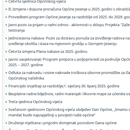
Četvrta sjednica Općinskog vijeća
II. Izmjene i dopune proračuna Općine Jesenje u 2025. godini s obrazl
Provedbeni program Općine Jesenje za razdoblje od 2025. do 2029. go
Javni poziv za prijam u radni odnos - aktivnosti u sklopu Projekta "Zaželi
testiranja
Jednostavna nabava- Poziv za dostavu ponuda za izvođenje radova na
uređenje okoliša i staza na mjesnom groblju u Gornjem Jesenju
Četvrta izmjena Plana nabave za 2025. godinu
Javno savjetovanje; Program potpora u poljoprivredi za područje Općin
2025. – 2027. godine
Odluka za naknadu i visine naknade troškova izborne promidžbe za čla
Općinskog načelnika
Financijski izvještaji za razdoblje;1. siječanj-30. lipanj 2025. godine
Besplatne radne bilježnice, radni materijali i likovne mape za učenike 
Treća sjednica Općinskog vijeća
Svečanom sjednicom Općinskog vijeća obilježen Dan Općine, „Imamo d
mandat bude najuspješniji u povijesti naše općine”
Druženje mještana i prigodni domjenak povodom Dana općine