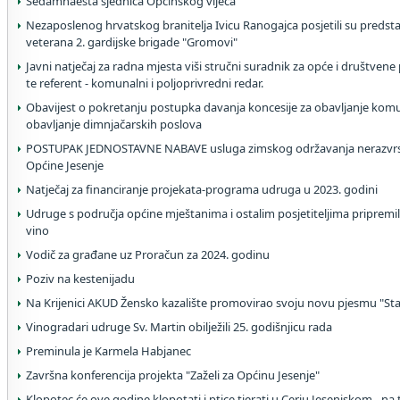
Sedamnaesta sjednica Općinskog vijeća
Nezaposlenog hrvatskog branitelja Ivicu Ranogajca posjetili su predst
veterana 2. gardijske brigade "Gromovi"
Javni natječaj za radna mjesta viši stručni suradnik za opće i društvene 
te referent - komunalni i poljoprivredni redar.
Obavijest o pokretanju postupka davanja koncesije za obavljanje komu
obavljanje dimnjačarskih poslova
POSTUPAK JEDNOSTAVNE NABAVE usluga zimskog održavanja nerazvrst
Općine Jesenje
Natječaj za financiranje projekata-programa udruga u 2023. godini
Udruge s područja općine mještanima i ostalim posjetiteljima pripremi
vino
Vodič za građane uz Proračun za 2024. godinu
Poziv na kestenijadu
Na Krijenici AKUD Žensko kazalište promovirao svoju novu pjesmu "Star
Vinogradari udruge Sv. Martin obilježili 25. godišnjicu rada
Preminula je Karmela Habjanec
Završna konferencija projekta "Zaželi za Općinu Jesenje"
Klopotec će ove godine klopotati i ptice tjerati u Cerju Jesenjskom - na 