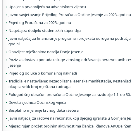
Upaljena prva svijeća na adventskom vijencu
Javno savjetovanje Prijedlog Proračuna Općine Jesenje za 2023. godin
Prijedlog Proračuna za 2023. godinu
Natječaj za dodjelu studentskih stipendija
Javni natječaj za financiranje programa i projekata udruga na području
godini
Obavijest mještanima naselja Donje Jesenje
Poziv za dostavu ponuda usluge zimskog održavanja nerazvrstanih ce
Jesenje
Prijedlog odluke o komunalnoj naknadi
Tradicija je nastavljena: nezaobilazna jesenska manifestacija, Kestenija
okupila velik broj mještana i udruga
Polugodišnji obračun proračuna Općine Jesenje za razdoblje 1.1. do 30.
Deveta sjednica Općinskog vijeća
Besplatno mjerenje krvnog tlaka i šećera
Javni natječaj za radove na rekonstrukciji dječjeg igrališta u Gornjem J
Mjesec rujan prožet brojnim aktivnostima članica i članova AKUDa "Žen