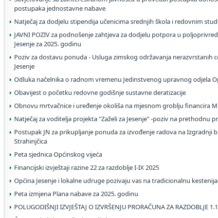
postupaka jednostavne nabave
Natječaj za dodjelu stipendija učenicima srednjih škola i redovnim stu
JAVNI POZIV za podnošenje zahtjeva za dodjelu potpora u poljoprivred
Jesenje za 2025. godinu
Poziv za dostavu ponuda - Usluga zimskog održavanja nerazvrstanih c
Jesenje
Odluka načelnika o radnom vremenu Jedinstvenog upravnog odjela Op
Obavijest o početku redovne godišnje sustavne deratizacije
Obnovu mrtvačnice i uređenje okoliša na mjesnom groblju financira Min
Natječaj za voditelja projekta "Zaželi za Jesenje" -poziv na prethodnu p
Postupak JN za prikupljanje ponuda za izvođenje radova na Izgradnji bic
Strahinjčica
Peta sjednica Općinskog vijeća
Financijski izvještaji razine 22 za razdoblje I-IX 2025
Općina Jesenje i lokalne udruge pozivaju vas na tradicionalnu kestenij
Peta izmjena Plana nabave za 2025. godinu
POLUGODIŠNJI IZVJEŠTAJ O IZVRŠENJU PRORAČUNA ZA RAZDOBLJE 1.1.2