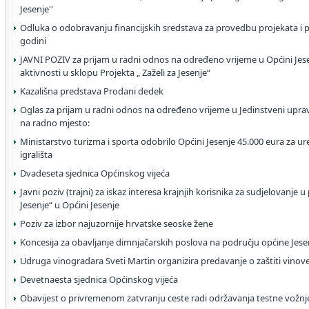
Jesenje''
Odluka o odobravanju financijskih sredstava za provedbu projekata i
godini
JAVNI POZIV za prijam u radni odnos na određeno vrijeme u Općini Je
aktivnosti u sklopu Projekta „ Zaželi za Jesenje“
Kazališna predstava Prodani dedek
Oglas za prijam u radni odnos na određeno vrijeme u Jedinstveni uprav
na radno mjesto:
Ministarstvo turizma i sporta odobrilo Općini Jesenje 45.000 eura z
igrališta
Dvadeseta sjednica Općinskog vijeća
Javni poziv (trajni) za iskaz interesa krajnjih korisnika za sudjelovanje u
Jesenje“ u Općini Jesenje
Poziv za izbor najuzornije hrvatske seoske žene
Koncesija za obavljanje dimnjačarskih poslova na području općine Jese
Udruga vinogradara Sveti Martin organizira predavanje o zaštiti vinove
Devetnaesta sjednica Općinskog vijeća
Obavijest o privremenom zatvranju ceste radi održavanja testne vožnje