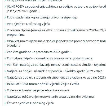
Rang lista učenika za dodjelu stipendija
JAVNI POZIV za podnošenje zahtjeva za dodjelu potpora u poljoprivred
Jesenje za 2021. godinu
Popis studenata koji ostvaruju pravo na stipendiju
Peta sjednica Općinskog vijeća
Proračun Općine Jesenje za 2022. godinu s projekcijama za 2023-2024, 
programima
Obavjest umirovljenicima o dodjeli jednokratne pomoći povodom bož
blagdana
Vodič za građane uz proračun za 2022. godinu
Ponovljeni natječaj za zimsko održavanje nerazvrstanih cesta
Poništen natečaj za održavanje nerazvrstanih cesta u zimskim uvjetim
Natječaj za dodjelu učeničkih stipendija u školskoj godini 2021./2022.
Natječaj za dodjelu studentskih stipendija za akademsku godinu 2021.
IN MEMORIAM-umro općinski vijećnik Željko Cvrtila
Početak Adventa i paljenje adventske svijeće
Natečaj za održavanje nerazvrstanih cesta u zimskim uvjetima
Četvrta sjednica Općinskog vijeća